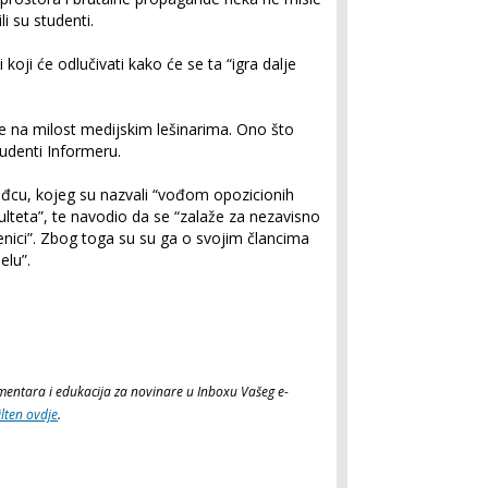
i su studenti.
i koji će odlučivati kako će se ta “igra dalje
e na milost medijskim lešinarima. Ono što
studenti Informeru.
međcu, kojeg su nazvali “vođom opozicionih
ulteta”, te navodio da se “zalaže za nezavisno
enici”. Zbog toga su su ga o svojim člancima
elu”.
komentara i edukacija za novinare u Inboxu Vašeg e-
ilten ovdje
.