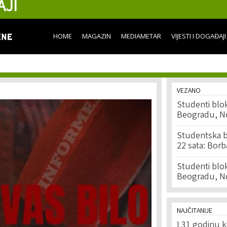
AJI
Skip to
main
content
HOME
MAGAZIN
MEDIAMETAR
VIJESTI I DOGAĐAJI
VEZANO
Studenti bloki
Beogradu, N
Studentska b
22 sata: Borba
Studenti bloki
Beogradu, N
NAJČITANIJE
I 31 godinu k