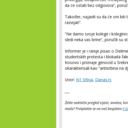
da će ostati bez odgovora”, poručil
Također, najavili su da će oni biti t
razvijati”.
“Ne damo svoje kolege i koleginic
sledi neka vas brine“, poručili su 
Informer je i ranije pisao o Deli
studentskih protesta i blokada fak
Kosovo i priznaje genocid u Srebr
okarakterisali kao “antisrbina na dj
Izvor:
N1 Srbija
,
Danas.rs
___
Želite sedmični pregled vijesti, analiza, 
maila? Pretplatite se na naš besplatni
E-b