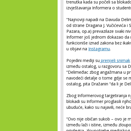
trenutka kada su počeli sa blokado
izvještavanja Informera o stude
“Najnoviji napadi na Davuda Deli
od strane Dragana J. Vučićevića i
Pazara, op.a) prevazilaze svaki ni
Informer još jednom dokazao da 
funkcioniše iznad zakona bez ikakv
u objavi na
Instagramu
.
Pojedini mediji su
prenijeli snimak
između ostalog, u razgovoru sa 
“Delimeđac zbog angažmana u pro
navodeći detalje o tome gdje se m
ostalog, pita Dražanin “da li je De
Zbog Informerovog targetiranja n
blokadi su Informer proglasili nji
ubuduće, kako su najavili, neće b
“Ovo nije običan sukob – ovo je m
između laži i istine, između zloupo
privilegija, zloupotrebe medijsko