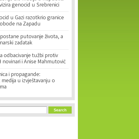
ivizira genocid u Srebrenici
cid u Gazi razotkrio granice
lobode na Zapadu
postane putovanje života, a
narski zadatak
 odbacivanje tužbi protiv
 novinari i Anise Mahmutović
nica i propagande:
medija u izvještavanju o
ima
orm