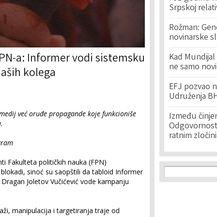
Srpskoj relat
Rožman: Geno
novinarske s
PN-a: Informer vodi sistemsku
Kad Mundijal 
ne samo novi
naših kolega
EFJ pozvao na
Udruženja BH
e medij već oruđe propagande koje funkcioniše
Između činje
.
Odgovornost 
ratnim zločin
agram
ti Fakulteta političkih nauka (FPN)
Search f
Search
blokadi, sinoć su saopštili da tabloid Informer
ik Dragan Joletov Vučićević vode kampanju
ži, manipulacija i targetiranja traje od