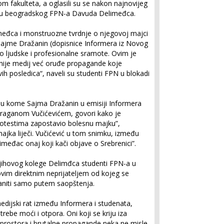
m fakulteta, a oglasili su se nakon najnovijeg
ntu beogradskog FPN-a Davuda Delimeđca.
međca i monstruozne tvrdnje o njegovoj majci
 Sajme Dražanin (dopisnice Informera iz Novog
vo ljudske i profesionalne sramote. Ovim je
nije medij već oruđe propagande koje
ih posledica“, naveli su studenti FPN u blokadi
u kome Sajma Dražanin u emisiji Informera
Draganom Vučićevićem, govori kako je
testima zapostavio bolesnu majku”,
ajka liječi. Vučićević u tom snimku, između
limeđac onaj koji kači objave o Srebrenici”.
jihovog kolege Delimđca studenti FPN-a u
hovim direktnim neprijateljem od kojeg se
raniti samo putem saopštenja.
edijski rat između Informera i studenata,
trebe moći i otpora. Oni koji se kriju iza
g prostora i brutalne propagande neka ne misle