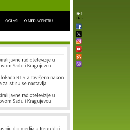
BHS
ENG
OGLASI
O MEDIACENTRU
rali javne radiotelevizije u
ovom Sadu i Kragujevcu
lokada RTS-a završena nakon
 za istinu se nastavlja
rali javne radiotelevizije u
ovom Sadu i Kragujevcu
asnije dio medija u Republici