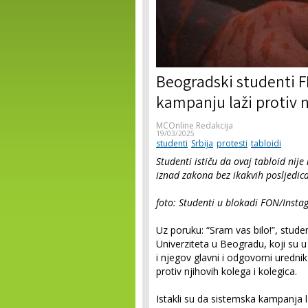
Beogradski studenti F
kampanju laži protiv 
MCOnline Redakcija
19/03/2025
studenti
Srbija
protesti
tabloidi
Studenti ističu da ovaj tabloid nij
iznad zakona bez ikakvih posljedica
foto: Studenti u blokadi FON/Inst
Uz poruku: “Sram vas bilo!”, studen
Univerziteta u Beogradu, koji su u 
i njegov glavni i odgovorni uredn
protiv njihovih kolega i kolegica.
Istakli su da sistemska kampanja la