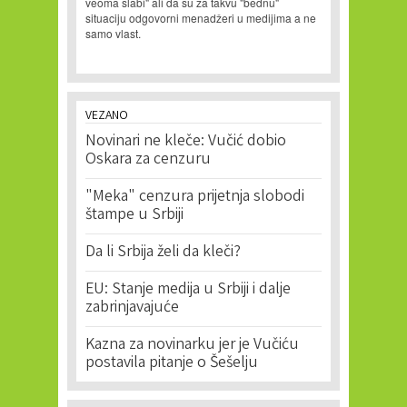
veoma slabi" ali da su za takvu "bednu"
situaciju odgovorni menadžeri u medijima a ne
samo vlast.
VEZANO
Novinari ne kleče: Vučić dobio
Oskara za cenzuru
"Meka" cenzura prijetnja slobodi
štampe u Srbiji
Da li Srbija želi da kleči?
EU: Stanje medija u Srbiji i dalje
zabrinjavajuće
Kazna za novinarku jer je Vučiću
postavila pitanje o Šešelju