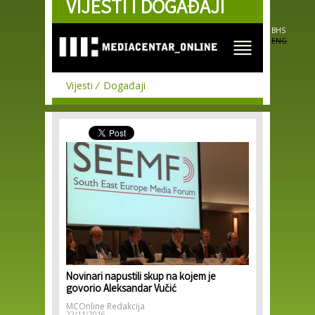
VIJESTI I DOGAĐAJI
Skip to
main
content
BHS
ENG
Vijesti
Događaji
Novinari napustili skup na kojem je
govorio Aleksandar Vučić
MCOnline Redakcija
22/11/2016