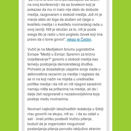
na ovoj konferenciji i da sa čovekom koji je
pokazao da mu ni malo nije stalo do slobode
medija, razgovaram o slobodi medija. Još mi je
manje stalo do toga da slušam od njega o
kvalitetu medija i o kvalitetu novinarskog rada u
ovoj zemlji. Niti je stručan za to, niti je posle
svega što je radio u tom pogledu čovek koji ima
pravo da o tome govori",
rekao je Čečen
.
Vučić je na Medijskom forumu jugoistočne
Evrope "Mediji u Evropi: Spremni za krizno
izvještavanje?" govorio o slobodi medija kao
temelju postojanja demokratskog društva.
Pohvalio je dosadašnje uspjehe svoje vlade u
aktivnostima vezanim za medije i naglasio da
se ni na koji način ne miješa u uređivačke
politike medija i da niti on niti njegovi saradnici
namaju ništa sa pritiscima na medije, ali da i
dalje želi razgovarati o nezadovoljstvima koja
postoje među novinarima.
Novinari najboljih istraživačkih redakcija u Srbiji
nisu govorili na skupu, niti su - i da su ostali u
sali - imali priliku postaviti Vučiću pitanje,
budući da je organizator mogućnost
postavljanja pitanja ponudio isključivo stranim