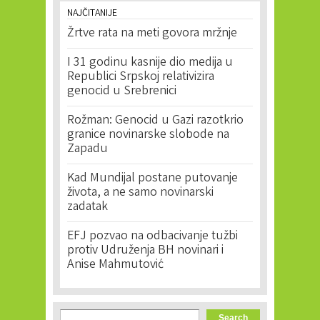
NAJČITANIJE
Žrtve rata na meti govora mržnje
I 31 godinu kasnije dio medija u
Republici Srpskoj relativizira
genocid u Srebrenici
Rožman: Genocid u Gazi razotkrio
granice novinarske slobode na
Zapadu
Kad Mundijal postane putovanje
života, a ne samo novinarski
zadatak
EFJ pozvao na odbacivanje tužbi
protiv Udruženja BH novinari i
Anise Mahmutović
Search form
Search