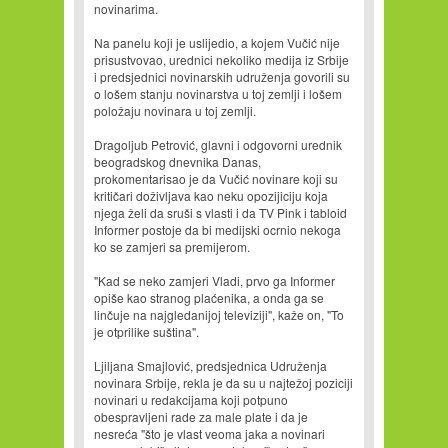
novinarima.
Na panelu koji je uslijedio, a kojem Vučić nije
prisustvovao, urednici nekoliko medija iz Srbije
i predsjednici novinarskih udruženja govorili su
o lošem stanju novinarstva u toj zemlji i lošem
položaju novinara u toj zemlji.
Dragoljub Petrović, glavni i odgovorni urednik
beogradskog dnevnika Danas,
prokomentarisao je da Vučić novinare koji su
kritičari doživljava kao neku opozijiciju koja
njega želi da sruši s vlasti i da TV Pink i tabloid
Informer postoje da bi medijski ocrnio nekoga
ko se zamjeri sa premijerom.
"Kad se neko zamjeri Vladi, prvo ga Informer
opiše kao stranog plaćenika, a onda ga se
linčuje na najgledanijoj televiziji", kaže on, "To
je otprilike suština".
Ljiljana Smajlović, predsjednica Udruženja
novinara Srbije, rekla je da su u najtežoj poziciji
novinari u redakcijama koji potpuno
obespravljeni rade za male plate i da je
nesreća "što je vlast veoma jaka a novinari