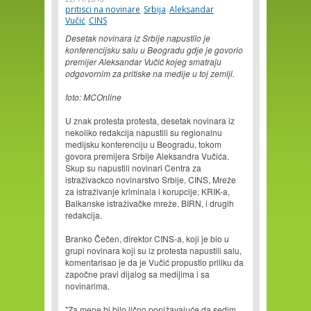
pritisci na novinare
Srbija
Aleksandar
Vučić
CINS
Desetak novinara iz Srbije napustilo je
konferencijsku salu u Beogradu gdje je govorio
premijer Aleksandar Vučić kojeg smatraju
odgovornim za pritiske na medije u toj zemlji.
foto: MCOnline
U znak protesta protesta, desetak novinara iz
nekoliko redakcija napustili su regionalnu
medijsku konferenciju u Beogradu, tokom
govora premijera Srbije Aleksandra Vučića.
Skup su napustili novinari Centra za
istraživackco novinarstvo Srbije, CINS, Mreže
za istraživanje kriminala i korupcije, KRIK-a,
Balkanske istraživačke mreže, BIRN, i drugih
redakcija.
Branko Čečen, direktor CINS-a, koji je bio u
grupi novinara koji su iz protesta napustili salu,
komentarisao je da je Vučić propustio priliku da
započne pravi dijalog sa medijima i sa
novinarima.
"Za mene bi bilo lično ponižavajuće da sedim