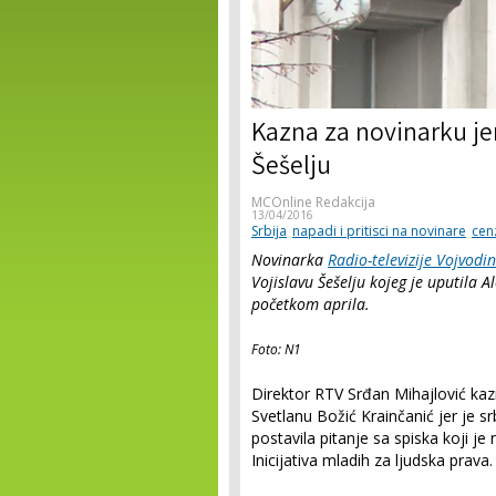
Kazna za novinarku jer
Šešelju
MCOnline Redakcija
13/04/2016
Srbija
napadi i pritisci na novinare
cen
Novinarka
Radio-televizije Vojvodi
Vojislavu Šešelju kojeg je uputila 
početkom aprila.
Foto: N1
Direktor RTV Srđan Mihajlović kazn
Svetlanu Božić Krainčanić jer je 
postavila pitanje sa spiska koji je
Inicijativa mladih za ljudska prava.