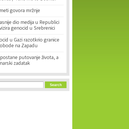
 meti govora mržnje
asnije dio medija u Republici
ivizira genocid u Srebrenici
cid u Gazi razotkrio granice
lobode na Zapadu
postane putovanje života, a
narski zadatak
orm