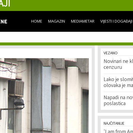
AJI
Skip to
main
content
HOME
MAGAZIN
MEDIAMETAR
VIJESTI I DOGAĐAJI
VEZANO
Novinari ne k
cenzuru
Lako je slomi
olovaka je ma
Napadi na no
poslastica
NAJČITANIJE
'I am from Am