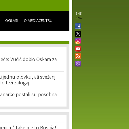
BHS
ENG
OGLASI
O MEDIACENTRU
leče: Vučić dobio Oskara za
ti jednu olovku, ali svežanj
lo teži zalogaj
vinarke postali su posebna
erica / Take me to Bosnia!'