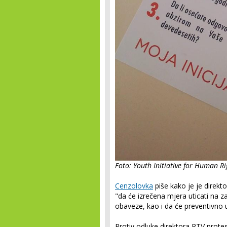
Foto: Youth Initiative for Human R
Cenzolovka
piše kako je je direkt
"da će izrečena mjera uticati na z
obaveze, kao i da će preventivno u
Protiv odluke direktora RTV protest