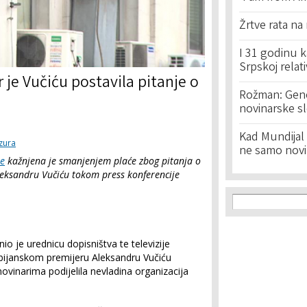
Žrtve rata na
I 31 godinu k
Srpskoj relat
 je Vučiću postavila pitanje o
Rožman: Geno
novinarske s
Kad Mundijal 
zura
ne samo novi
ne
kažnjena je smanjenjem plaće zbog pitanja o
Aleksandru Vučiću tokom press konferencije
Search f
Search
io je urednicu dopisništva te televizije
srbijanskom premijeru Aleksandru Vučiću
 novinarima podijelila nevladina organizacija