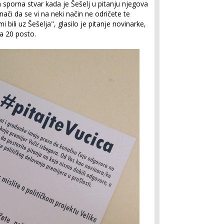
a sporna stvar kada je Šešelj u pitanju njegova
znači da se vi na neki način ne odričete te
i bili uz Šešelja", glasilo je pitanje novinarke,
a 20 posto.