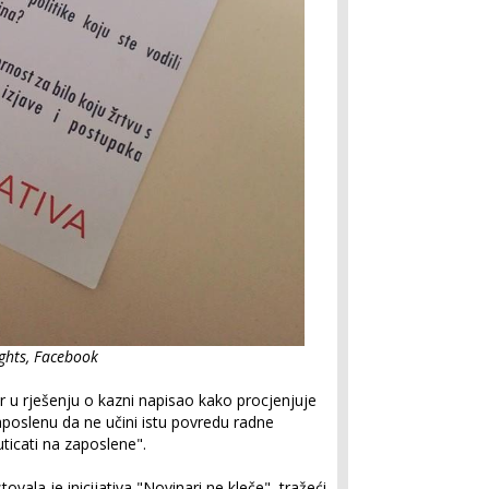
ights, Facebook
or u rješenju o kazni napisao kako procjenjuje
aposlenu da ne učini istu povredu radne
ticati na zaposlene".
ovala je inicijativa "Novinari ne kleče", tražeći