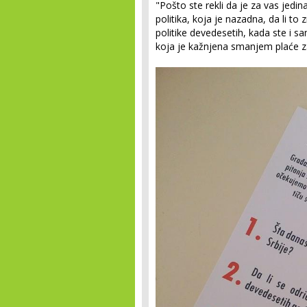
"Pošto ste rekli da je za vas jedin
politika, koja je nazadna, da li to 
politike devedesetih, kada ste i sam
koja je kažnjena smanjem plaće z