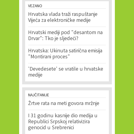
VEZANO
Hrvatska vlada traži raspuštanje
Vijeća za elektroničke medije
Hrvatski mediji pod "desantom na
Drvar": Tko je sljedeći?
Hrvatska: Ukinuta satirična emisija
"Montirani proces"
'Devedesete' se vratile u hrvatske
medije
NAJČITANIJE
Žrtve rata na meti govora mržnje
I 31 godinu kasnije dio medija u
Republici Srpskoj relativizira
genocid u Srebrenici