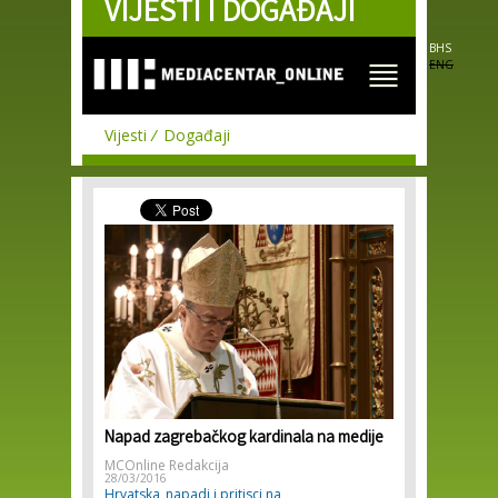
VIJESTI I DOGAĐAJI
Skip to
main
content
BHS
ENG
Vijesti
Događaji
Napad zagrebačkog kardinala na medije
MCOnline Redakcija
28/03/2016
Hrvatska
napadi i pritisci na