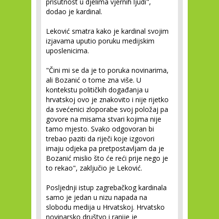
prisutnost u djelima vjernih ljudi",
dodao je kardinal.
Leković smatra kako je kardinal svojim
izjavama uputio poruku medijskim
uposlenicima.
"Čini mi se da je to poruka novinarima,
ali Bozanić o tome zna više. U
kontekstu političkih događanja u
hrvatskoj ovo je znakovito i nije rijetko
da svećenici zloporabe svoj položaj pa
govore na misama stvari kojima nije
tamo mjesto. Svako odgovoran bi
trebao paziti da riječi koje izgovori
imaju odjeka pa pretpostavljam da je
Bozanić mislio što će reći prije nego je
to rekao", zaključio je Leković.
Posljednji istup zagrebačkog kardinala
samo je jedan u nizu napada na
slobodu medija u Hrvatskoj. Hrvatsko
novinarsko društvo i ranije je