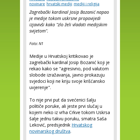
novinare
hrvatski mediji
mediji i religija
Zagrebački kardinal Josip Bozanić napao
je medije tokom uskrsne propovijedi
izjavivši kako "zlo želi vladati medijskim
svijetom".
Foto: N1
Medije u Hrvatskoj kritikovao je
zagrebački kardinal Josip Bozanić koji je
rekao kako se "agresivno, pod valutom
slobode izražavanja, javno prokazuju
svjedoci koji ne kriju svoje krišćansko
uvjerenje".
To nije prvi put da svećenici šalju
političe poruke, ali jeste prvi slučaj u
kojem neko iz vrha Crkve tokom Uskrsa
šalje jednu takvu poruku, smatra Saša
Leković, predsjednik
Hrvatskog
novinarskog društva
.