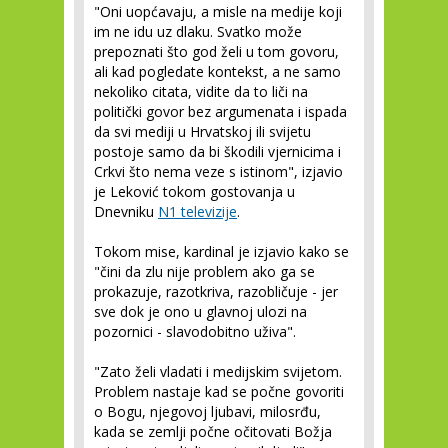
"Oni uopćavaju, a misle na medije koji
im ne idu uz dlaku. Svatko može
prepoznati što god želi u tom govoru,
ali kad pogledate kontekst, a ne samo
nekoliko citata, vidite da to liči na
politički govor bez argumenata i ispada
da svi mediji u Hrvatskoj ili svijetu
postoje samo da bi škodili vjernicima i
Crkvi što nema veze s istinom", izjavio
je Leković tokom gostovanja u
Dnevniku
N1 televizije
.
Tokom mise, kardinal je izjavio kako se
"čini da zlu nije problem ako ga se
prokazuje, razotkriva, razobličuje - jer
sve dok je ono u glavnoj ulozi na
pozornici - slavodobitno uživa".
"Zato želi vladati i medijskim svijetom.
Problem nastaje kad se počne govoriti
o Bogu, njegovoj ljubavi, milosrđu,
kada se zemlji počne očitovati Božja