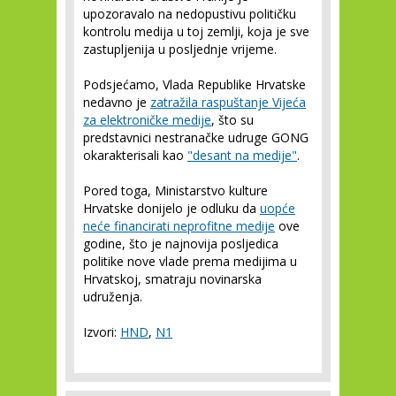
upozoravalo na nedopustivu političku
kontrolu medija u toj zemlji, koja je sve
zastupljenija u posljednje vrijeme.
Podsjećamo, Vlada Republike Hrvatske
nedavno je
zatražila raspuštanje Vijeća
za elektroničke medije
, što su
predstavnici nestranačke udruge GONG
okarakterisali kao
"desant na medije"
.
Pored toga, Ministarstvo kulture
Hrvatske donijelo je odluku da
uopće
neće financirati neprofitne medije
ove
godine, što je najnovija posljedica
politike nove vlade prema medijima u
Hrvatskoj, smatraju novinarska
udruženja.
Izvori:
HND
,
N1