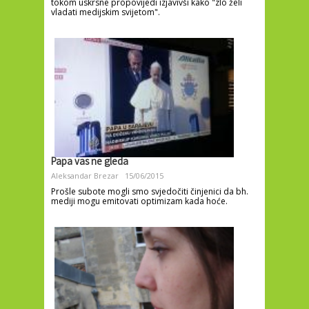
tokom uskrsne propovijedi izjavivši kako "zlo želi
vladati medijskim svijetom".
Papa vas ne gleda
Aleksandar Brezar
15/06/2015
Prošle subote mogli smo svjedočiti činjenici da bh.
mediji mogu emitovati optimizam kada hoće.