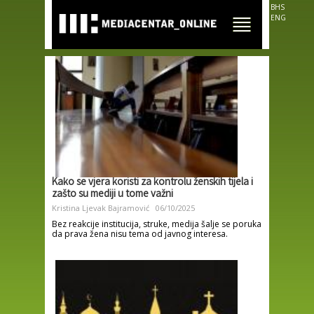
Skip to
BHS
main
ENG
content
Kako se vjera koristi za kontrolu ženskih tijela i
zašto su mediji u tome važni
Kristina Ljevak Bajramović
06/10/2025
Bez reakcije institucija, struke, medija šalje se poruka
da prava žena nisu tema od javnog interesa.