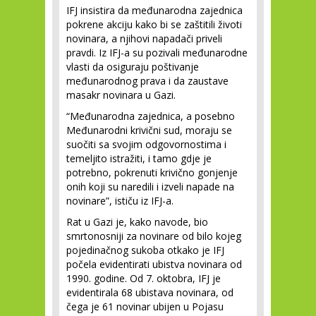
IFJ insistira da međunarodna zajednica
pokrene akciju kako bi se zaštitili životi
novinara, a njihovi napadači priveli
pravdi. Iz IFJ-a su pozivali međunarodne
vlasti da osiguraju poštivanje
međunarodnog prava i da zaustave
masakr novinara u Gazi.
“Međunarodna zajednica, a posebno
Međunarodni krivični sud, moraju se
suočiti sa svojim odgovornostima i
temeljito istražiti, i tamo gdje je
potrebno, pokrenuti krivično gonjenje
onih koji su naredili i izveli napade na
novinare”, ističu iz IFJ-a.
Rat u Gazi je, kako navode, bio
smrtonosniji za novinare od bilo kojeg
pojedinačnog sukoba otkako je IFJ
počela evidentirati ubistva novinara od
1990. godine. Od 7. oktobra, IFJ je
evidentirala 68 ubistava novinara, od
čega je 61 novinar ubijen u Pojasu