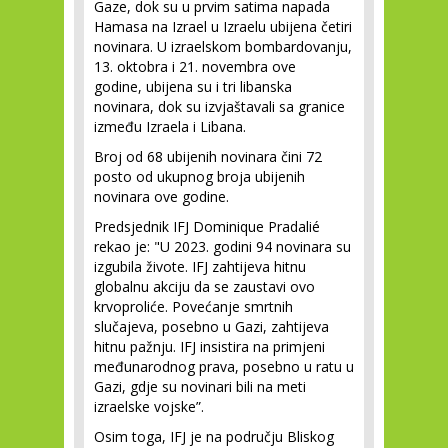
Gaze, dok su u prvim satima napada
Hamasa na Izrael u Izraelu ubijena četiri
novinara. U izraelskom bombardovanju,
13. oktobra i 21. novembra ove
godine, ubijena su i tri libanska
novinara, dok su izvjaštavali sa granice
između Izraela i Libana.
Broj od 68 ubijenih novinara čini 72
posto od ukupnog broja ubijenih
novinara ove godine.
Predsjednik IFJ Dominique Pradalié
rekao je: "U 2023. godini 94 novinara su
izgubila živote. IFJ zahtijeva hitnu
globalnu akciju da se zaustavi ovo
krvoproliće. Povećanje smrtnih
slučajeva, posebno u Gazi, zahtijeva
hitnu pažnju. IFJ insistira na primjeni
međunarodnog prava, posebno u ratu u
Gazi, gdje su novinari bili na meti
izraelske vojske”.
Osim toga, IFJ je na području Bliskog