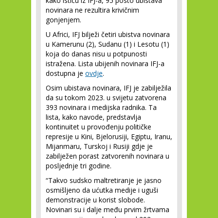
kako ističu iz IFJ-a, 95 posto ubistava
novinara ne rezultira krivičnim
gonjenjem.
U Africi, IFJ bilježi četiri ubistva novinara
u Kamerunu (2), Sudanu (1) i Lesotu (1)
koja do danas nisu u potpunosti
istražena. Lista ubijenih novinara IFJ-a
dostupna je
ovdje
.
Osim ubistava novinara, IFJ je zabilježila
da su tokom 2023. u svijetu zatvorena
393 novinara i medijska radnika. Ta
lista, kako navode, predstavlja
kontinuitet u provođenju političke
represije u Kini, Bjelorusiji, Egiptu, Iranu,
Mijanmaru, Turskoj i Rusiji gdje je
zabilježen porast zatvorenih novinara u
posljednje tri godine.
“Takvo sudsko maltretiranje je jasno
osmišljeno da ućutka medije i uguši
demonstracije u korist slobode.
Novinari su i dalje među prvim žrtvama