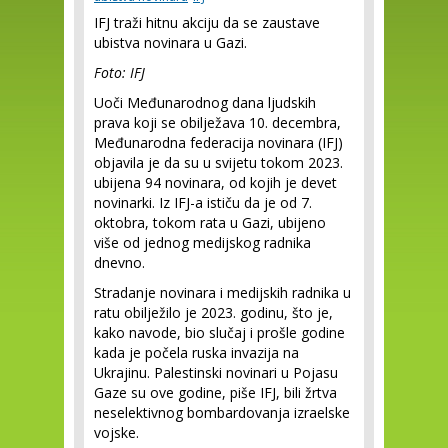
IFJ traži hitnu akciju da se zaustave
ubistva novinara u Gazi.
Foto: IFJ
Uoči Međunarodnog dana ljudskih
prava koji se obilježava 10. decembra,
Međunarodna federacija novinara (IFJ)
objavila je da su u svijetu tokom 2023.
ubijena 94 novinara, od kojih je devet
novinarki. Iz IFJ-a ističu da je od 7.
oktobra, tokom rata u Gazi, ubijeno
više od jednog medijskog radnika
dnevno.
Stradanje novinara i medijskih radnika u
ratu obilježilo je 2023. godinu, što je,
kako navode, bio slučaj i prošle godine
kada je počela ruska invazija na
Ukrajinu. Palestinski novinari u Pojasu
Gaze su ove godine, piše IFJ, bili žrtva
neselektivnog bombardovanja izraelske
vojske.