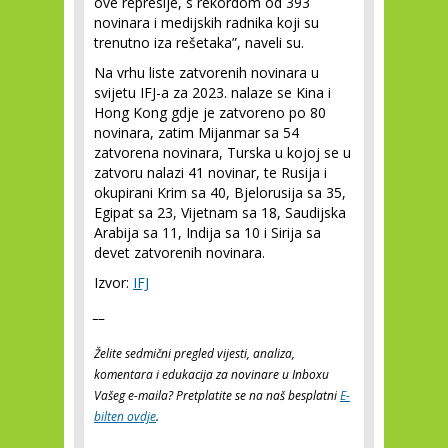
ove represije, s rekordom od 393
novinara i medijskih radnika koji su
trenutno iza rešetaka”, naveli su.
Na vrhu liste zatvorenih novinara u
svijetu IFJ-a za 2023. nalaze se Kina i
Hong Kong gdje je zatvoreno po 80
novinara, zatim Mijanmar sa 54
zatvorena novinara, Turska u kojoj se u
zatvoru nalazi 41 novinar, te Rusija i
okupirani Krim sa 40, Bjelorusija sa 35,
Egipat sa 23, Vijetnam sa 18, Saudijska
Arabija sa 11, Indija sa 10 i Sirija sa
devet zatvorenih novinara.
Izvor:
IFJ
__
Želite sedmični pregled vijesti, analiza,
komentara i edukacija za novinare u Inboxu
Vašeg e-maila? Pretplatite se na naš besplatni
E-
bilten ovdje
.