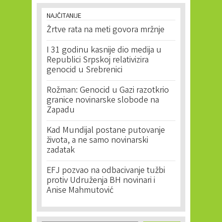
NAJČITANIJE
Žrtve rata na meti govora mržnje
I 31 godinu kasnije dio medija u
Republici Srpskoj relativizira
genocid u Srebrenici
Rožman: Genocid u Gazi razotkrio
granice novinarske slobode na
Zapadu
Kad Mundijal postane putovanje
života, a ne samo novinarski
zadatak
EFJ pozvao na odbacivanje tužbi
protiv Udruženja BH novinari i
Anise Mahmutović