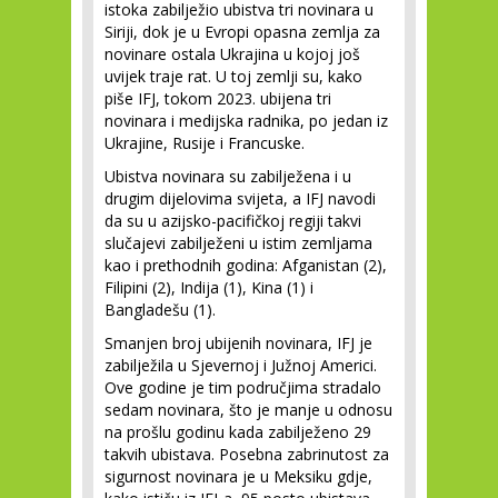
istoka zabilježio ubistva tri novinara u
Siriji, dok je u Evropi opasna zemlja za
novinare ostala Ukrajina u kojoj još
uvijek traje rat. U toj zemlji su, kako
piše IFJ, tokom 2023. ubijena tri
novinara i medijska radnika, po jedan iz
Ukrajine, Rusije i Francuske.
Ubistva novinara su zabilježena i u
drugim dijelovima svijeta, a IFJ navodi
da su u azijsko-pacifičkoj regiji takvi
slučajevi zabilježeni u istim zemljama
kao i prethodnih godina: Afganistan (2),
Filipini (2), Indija (1), Kina (1) i
Bangladešu (1).
Smanjen broj ubijenih novinara, IFJ je
zabilježila u Sjevernoj i Južnoj Americi.
Ove godine je tim područjima stradalo
sedam novinara, što je manje u odnosu
na prošlu godinu kada zabilježeno 29
takvih ubistava. Posebna zabrinutost za
sigurnost novinara je u Meksiku gdje,