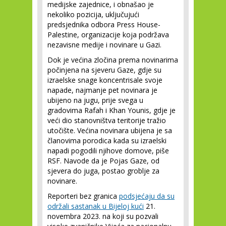
medijske zajednice, i obnašao je
nekoliko pozicija, uključujući
predsjednika odbora Press House-
Palestine, organizacije koja podržava
nezavisne medije i novinare u Gazi.
Dok je većina zločina prema novinarima
počinjena na sjeveru Gaze, gdje su
izraelske snage koncentrisale svoje
napade, najmanje pet novinara je
ubijeno na jugu, prije svega u
gradovima Rafah i Khan Younis, gdje je
veći dio stanovništva teritorije tražio
utočište. Većina novinara ubijena je sa
članovima porodica kada su izraelski
napadi pogodili njihove domove, piše
RSF. Navode da je Pojas Gaze, od
sjevera do juga, postao groblje za
novinare.
Reporteri bez granica
podsjećaju da su
održali sastanak u Bijeloj kući
21.
novembra 2023. na koji su pozvali