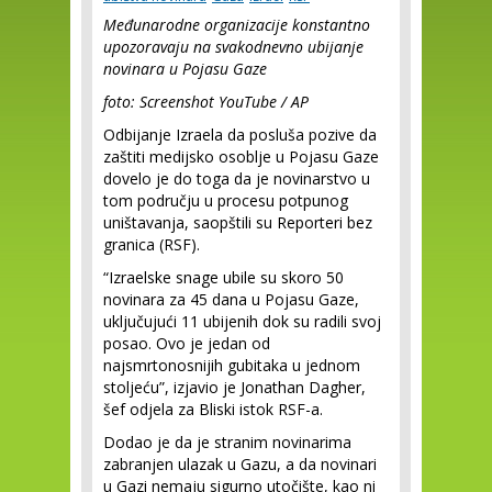
Međunarodne organizacije konstantno
upozoravaju na svakodnevno ubijanje
novinara u Pojasu Gaze
foto: Screenshot YouTube / AP
Odbijanje Izraela da posluša pozive da
zaštiti medijsko osoblje u Pojasu Gaze
dovelo je do toga da je novinarstvo u
tom području u procesu potpunog
uništavanja, saopštili su Reporteri bez
granica (RSF).
“Izraelske snage ubile su skoro 50
novinara za 45 dana u Pojasu Gaze,
uključujući 11 ubijenih dok su radili svoj
posao. Ovo je jedan od
najsmrtonosnijih gubitaka u jednom
stoljeću”, izjavio je Jonathan Dagher,
šef odjela za Bliski istok RSF-a.
Dodao je da je stranim novinarima
zabranjen ulazak u Gazu, a da novinari
u Gazi nemaju sigurno utočište, kao ni