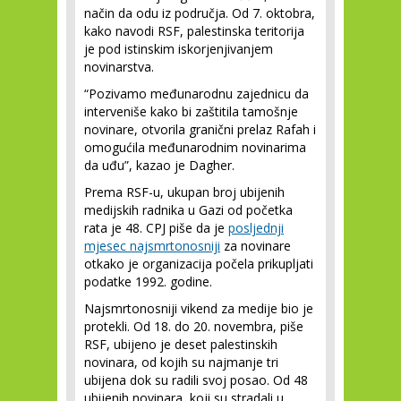
način da odu iz područja. Od 7. oktobra,
kako navodi RSF, palestinska teritorija
je pod istinskim iskorjenjivanjem
novinarstva.
“Pozivamo međunarodnu zajednicu da
interveniše kako bi zaštitila tamošnje
novinare, otvorila granični prelaz Rafah i
omogućila međunarodnim novinarima
da uđu”, kazao je Dagher.
Prema RSF-u, ukupan broj ubijenih
medijskih radnika u Gazi od početka
rata je 48. CPJ piše da je
posljednji
mjesec najsmrtonosniji
za novinare
otkako je organizacija počela prikupljati
podatke 1992. godine.
Najsmrtonosniji vikend za medije bio je
protekli. Od 18. do 20. novembra, piše
RSF, ubijeno je deset palestinskih
novinara, od kojih su najmanje tri
ubijena dok su radili svoj posao. Od 48
ubijenih novinara, koji su stradali u