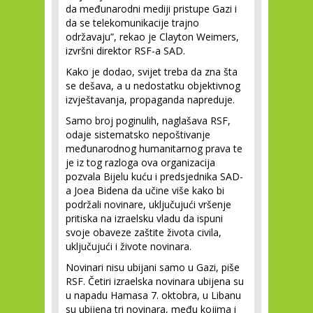
da međunarodni mediji pristupe Gazi i
da se telekomunikacije trajno
održavaju”, rekao je Clayton Weimers,
izvršni direktor RSF-a SAD.
Kako je dodao, svijet treba da zna šta
se dešava, a u nedostatku objektivnog
izvještavanja, propaganda napreduje.
Samo broj poginulih, naglašava RSF,
odaje sistematsko nepoštivanje
međunarodnog humanitarnog prava te
je iz tog razloga ova organizacija
pozvala Bijelu kuću i predsjednika SAD-
a Joea Bidena da učine više kako bi
podržali novinare, uključujući vršenje
pritiska na izraelsku vladu da ispuni
svoje obaveze zaštite života civila,
uključujući i živote novinara.
Novinari nisu ubijani samo u Gazi, piše
RSF. Četiri izraelska novinara ubijena su
u napadu Hamasa 7. oktobra, u Libanu
su ubijena tri novinara, među kojima i