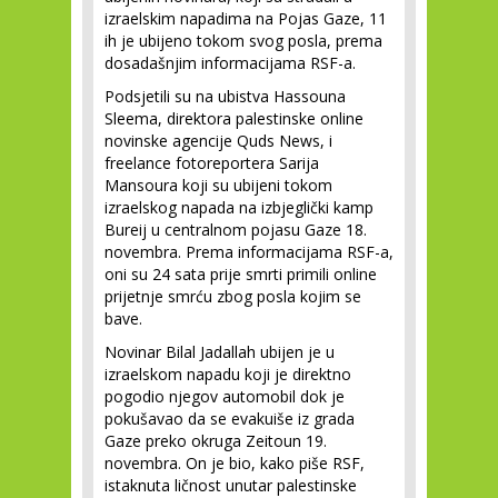
izraelskim napadima na Pojas Gaze, 11
ih je ubijeno tokom svog posla, prema
dosadašnjim informacijama RSF-a.
Podsjetili su na ubistva Hassouna
Sleema, direktora palestinske online
novinske agencije Quds News, i
freelance fotoreportera Sarija
Mansoura koji su ubijeni tokom
izraelskog napada na izbjeglički kamp
Bureij u centralnom pojasu Gaze 18.
novembra. Prema informacijama RSF-a,
oni su 24 sata prije smrti primili online
prijetnje smrću zbog posla kojim se
bave.
Novinar Bilal Jadallah ubijen je u
izraelskom napadu koji je direktno
pogodio njegov automobil dok je
pokušavao da se evakuiše iz grada
Gaze preko okruga Zeitoun 19.
novembra. On je bio, kako piše RSF,
istaknuta ličnost unutar palestinske