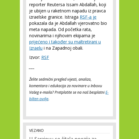
reporter Reutersa Issam Abdallah, koji
je ubijen u raketnom napadu iz pravca
izraelske granice. Istraga
RSF-a je
pokazala da je Abdallah vjerovatno bio
meta napada. Od početka rata,
novinarima i njihovim ekipama je
prijećeno i također su maltretirani u
Izraelu
i na Zapadnoj obali.
Izvor:
RSF
___
Želite sedmični pregled vijesti, analiza,
komentara i edukacija za novinare u Inboxu
Vašeg e-maila? Pretplatite se na naš besplatni
E-
bilten ovdje
.
VEZANO