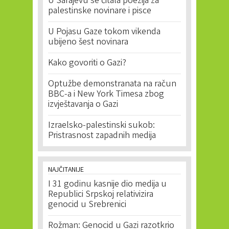
U Sarajevu se čitala poezija za
palestinske novinare i pisce
U Pojasu Gaze tokom vikenda
ubijeno šest novinara
Kako govoriti o Gazi?
Optužbe demonstranata na račun
BBC-a i New York Timesa zbog
izvještavanja o Gazi
Izraelsko-palestinski sukob:
Pristrasnost zapadnih medija
NAJČITANIJE
I 31 godinu kasnije dio medija u
Republici Srpskoj relativizira
genocid u Srebrenici
Rožman: Genocid u Gazi razotkrio