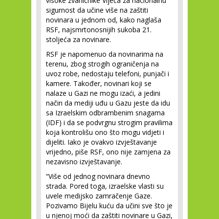
visoke zvaničnike Vijeća za nacionalnu
sigurnost da učine više na zaštiti
novinara u jednom od, kako naglaša
RSF, najsmrtonosnijih sukoba 21.
stoljeća za novinare.
RSF je napomenuo da novinarima na
terenu, zbog strogih ograničenja na
uvoz robe, nedostaju telefoni, punjači i
kamere. Također, novinari koji se
nalaze u Gazi ne mogu izaći, a jedini
način da mediji uđu u Gazu jeste da idu
sa Izraelskim odbrambenim snagama
(IDF) i da se podvrgnu strogim pravilima
koja kontrolišu ono što mogu vidjeti i
dijeliti. Iako je ovakvo izvještavanje
vrijedno, piše RSF, ono nije zamjena za
nezavisno izvještavanje.
“Više od jednog novinara dnevno
strada. Pored toga, izraelske vlasti su
uvele medijsko zamračenje Gaze.
Pozivamo Bijelu kuću da učini sve što je
u njenoj moći da zaštiti novinare u Gazi,