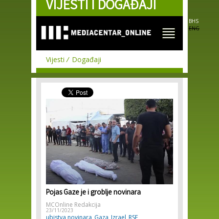
VIJESTI I DOGAĐAJI
Skip to
main
content
BHS
ENG
Vijesti
Događaji
Pojas Gaze je i groblje novinara
MCOnline Redakcija
23/11/2023
ubistva novinara
Gaza
Izrael
RSF