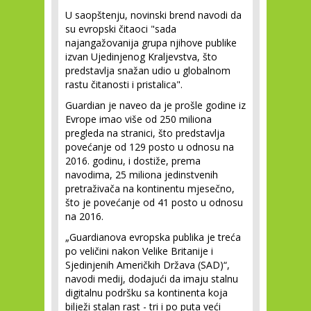
U saopštenju, novinski brend navodi da
su evropski čitaoci "sada
najangažovanija grupa njihove publike
izvan Ujedinjenog Kraljevstva, što
predstavlja snažan udio u globalnom
rastu čitanosti i pristalica".
Guardian je naveo da je prošle godine iz
Evrope imao više od 250 miliona
pregleda na stranici, što predstavlja
povećanje od 129 posto u odnosu na
2016. godinu, i dostiže, prema
navodima, 25 miliona jedinstvenih
pretraživača na kontinentu mjesečno,
što je povećanje od 41 posto u odnosu
na 2016.
„Guardianova evropska publika je treća
po veličini nakon Velike Britanije i
Sjedinjenih Američkih Država (SAD)“,
navodi medij, dodajući da imaju stalnu
digitalnu podršku sa kontinenta koja
bilježi stalan rast - tri i po puta veći