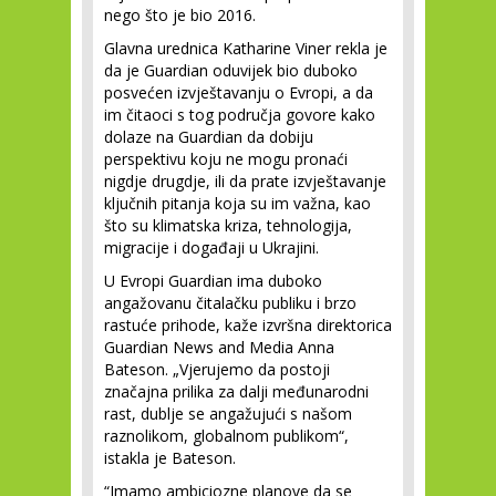
nego što je bio 2016.
Glavna urednica Katharine Viner rekla je
da je Guardian oduvijek bio duboko
posvećen izvještavanju o Evropi, a da
im čitaoci s tog područja govore kako
dolaze na Guardian da dobiju
perspektivu koju ne mogu pronaći
nigdje drugdje, ili da prate izvještavanje
ključnih pitanja koja su im važna, kao
što su klimatska kriza, tehnologija,
migracije i događaji u Ukrajini.
U Evropi Guardian ima duboko
angažovanu čitalačku publiku i brzo
rastuće prihode, kaže izvršna direktorica
Guardian News and Media Anna
Bateson. „Vjerujemo da postoji
značajna prilika za dalji međunarodni
rast, dublje se angažujući s našom
raznolikom, globalnom publikom“,
istakla je Bateson.
“Imamo ambiciozne planove da se