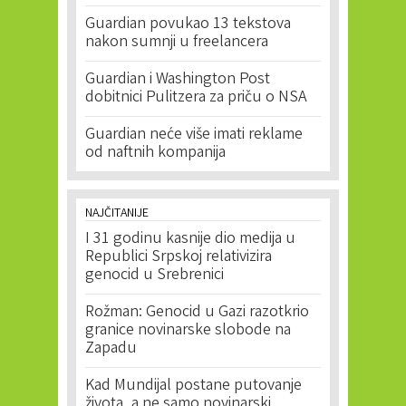
Guardian povukao 13 tekstova
nakon sumnji u freelancera
Guardian i Washington Post
dobitnici Pulitzera za priču o NSA
Guardian neće više imati reklame
od naftnih kompanija
NAJČITANIJE
I 31 godinu kasnije dio medija u
Republici Srpskoj relativizira
genocid u Srebrenici
Rožman: Genocid u Gazi razotkrio
granice novinarske slobode na
Zapadu
Kad Mundijal postane putovanje
života, a ne samo novinarski