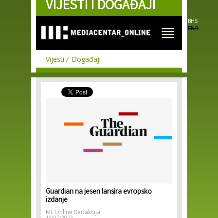
VIJESTI I DOGAĐAJI
Skip to
main
content
BHS
ENG
Vijesti
Događaji
Guardian na jesen lansira evropsko
izdanje
MCOnline Redakcija
14/07/2023