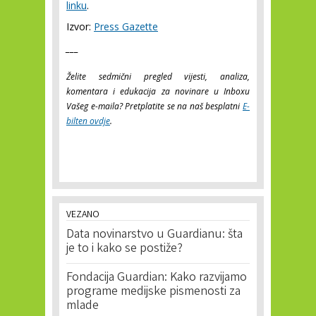
linku
.
Izvor:
Press Gazette
___
Želite sedmični pregled vijesti, analiza,
komentara i edukacija za novinare u Inboxu
Vašeg e-maila? Pretplatite se na naš besplatni
E-
bilten ovdje
.
VEZANO
Data novinarstvo u Guardianu: šta
je to i kako se postiže?
Fondacija Guardian: Kako razvijamo
programe medijske pismenosti za
mlade