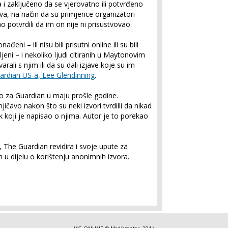
 i zaključeno da se vjerovatno ili potvrđeno
va, na način da su primjerice organizatori
potvrdili da im on nije ni prisustvovao.
đeni – ili nisu bili prisutni online ili su bili
ljeni – i nekoliko ljudi citiranih u Maytonovim
arali s njim ili da su dali izjave koje su im
ardian US-a, Lee Glendinning
.
 za Guardian u maju prošle godine.
ičavo nakon što su neki izvori tvrdilli da nikad
 koji je napisao o njima. Autor je to porekao
 The Guardian revidira i svoje upute za
h u dijelu o korištenju anonimnih izvora.