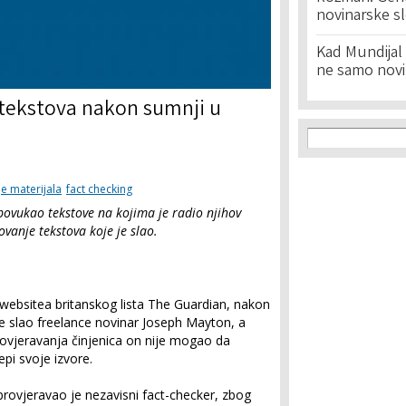
novinarske s
Kad Mundijal 
ne samo novi
tekstova nakon sumnji u
Search f
Search
e materijala
fact checking
i povukao tekstove na kojima je radio njihov
ovanje tekstova koje je slao.
websitea britanskog lista The Guardian, nakon
i je slao freelance novinar Joseph Mayton, a
rovjeravanja činjenica on nije mogao da
epi svoje izvore.
provjeravao je nezavisni fact-checker, zbog