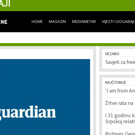
AJI
Skip to
main
content
HOME
MAGAZIN
MEDIAMETAR
VIJESTI I DOGAĐAJI
VEZANO
Savjeti za fr
NAJČITANIJE
'I am from Am
Žrtve rata na
I 31 godinu k
Srpskoj relat
Rožman: Geno