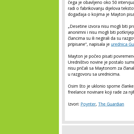
čega je obavljeno oko 50 intervjua
radi o fabrikovanju dijelova teksto
događaja o kojima je Mayton pisao 
„Desetine izvora nisu mogli biti prona
anonimni i nisu mogli biti potkrijep
člancima su ili negirali da su razgov
pripisane“, napisala je
urednica Gu
Mayton je počeo pisati povremeno
Uredništvo novine je postalo sumnj
nisu pričali sa Maytonom za članak
u razgovoru sa urednicima.
Osim što je uklonio sporne članke,
freelance novinare koji rade za nji
Izvori:
Poynter
,
The Guardian