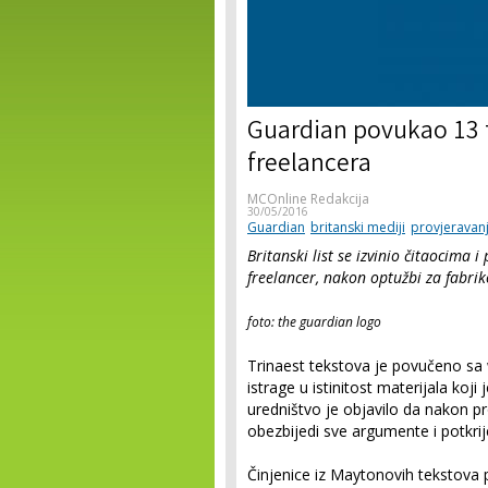
Guardian povukao 13 
freelancera
MCOnline Redakcija
30/05/2016
Guardian
britanski mediji
provjeravanj
Britanski list se izvinio čitaocima 
freelancer, nakon optužbi za fabrik
foto: the guardian logo
Trinaest tekstova je povučeno sa 
istrage u istinitost materijala koj
uredništvo je objavilo da nakon p
obezbijedi sve argumente i potkrij
Činjenice iz Maytonovih tekstova 