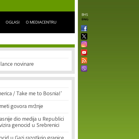
BHS
ENG
OGLASI
O MEDIACENTRU
eelance novinare
erica / Take me to Bosnia!'
 meti govora mržnje
asnije dio medija u Republici
ivizira genocid u Srebrenici
cid u Gazi razotkrio granice