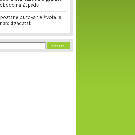
lobode na Zapadu
postane putovanje života, a
narski zadatak
orm