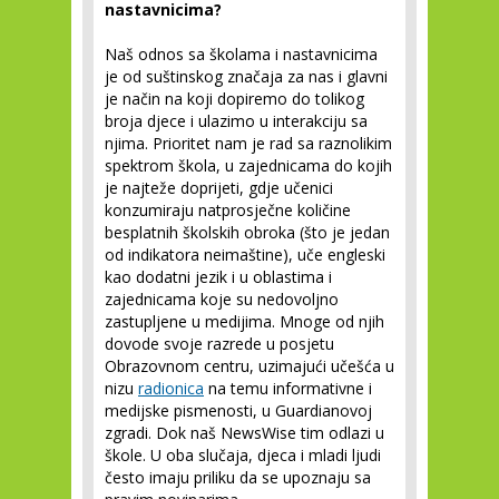
nastavnicima?
Naš odnos sa školama i nastavnicima
je od suštinskog značaja za nas i glavni
je način na koji dopiremo do tolikog
broja djece i ulazimo u interakciju sa
njima. Prioritet nam je rad sa raznolikim
spektrom škola, u zajednicama do kojih
je najteže doprijeti, gdje učenici
konzumiraju natprosječne količine
besplatnih školskih obroka (što je jedan
od indikatora neimaštine), uče engleski
kao dodatni jezik i u oblastima i
zajednicama koje su nedovoljno
zastupljene u medijima. Mnoge od njih
dovode svoje razrede u posjetu
Obrazovnom centru, uzimajući učešća u
nizu
radionica
na temu informativne i
medijske pismenosti, u Guardianovoj
zgradi. Dok naš NewsWise tim odlazi u
škole. U oba slučaja, djeca i mladi ljudi
često imaju priliku da se upoznaju sa