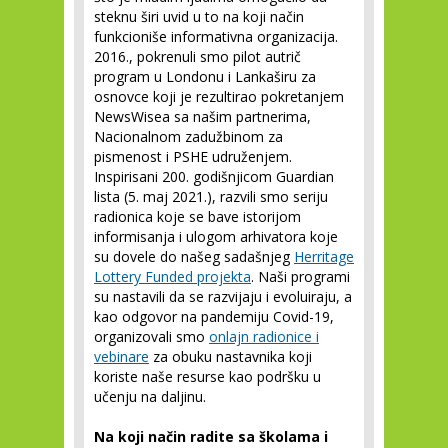
steknu širi uvid u to na koji način
funkcioniše informativna organizacija.
2016., pokrenuli smo pilot autrič
program u Londonu i Lankaširu za
osnovce koji je rezultirao pokretanjem
NewsWisea sa našim partnerima,
Nacionalnom zadužbinom za
pismenost i PSHE udruženjem.
Inspirisani 200. godišnjicom Guardian
lista (5. maj 2021.), razvili smo seriju
radionica koje se bave istorijom
informisanja i ulogom arhivatora koje
su dovele do našeg sadašnjeg
Herritage
Lottery Funded projekta
. Naši programi
su nastavili da se razvijaju i evoluiraju, a
kao odgovor na pandemiju Covid-19,
organizovali smo
onlajn radionice i
vebinare
za obuku nastavnika koji
koriste naše resurse kao podršku u
učenju na daljinu.
Na koji način radite sa školama i