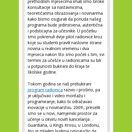
prethodnim mjesecima imali smo široke
konsultacije sa nastavnicima,
teoretičarima obrazovanja i novinarima
kako bismo osigurali da ponuda našeg
programa bude jedinstvena, autentična
i podsticajna za učesnike. U početku
smo pokrenuli dvije pilot radionice kroz
koje su studenti pravili naslovne strane
novina u realnom vremenu i dva
mjeseca nakon što smo počeli s tim, svi
termini za učešće u radionicama su bili
u potpunosti bukirani do kraja te
školske godine.
Tokom godina se naš prebukirani
program radionica
razvio i proširio, pa
je uključivao i video montažu i
programiranje, kako bi odražavao
inovacije u novinarstvu. 2009., preselili
smo se u novi, namjenski prostor za
učenje u okviru novih kancelarija
Guardiana, u Kings Krosu, u Londonu,
što je mladim ljudima omogućilo da