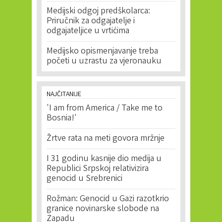
Medijski odgoj predškolarca:
Priručnik za odgajatelje i
odgajateljice u vrtićima
Medijsko opismenjavanje treba
početi u uzrastu za vjeronauku
NAJČITANIJE
'I am from America / Take me to
Bosnia!'
Žrtve rata na meti govora mržnje
I 31 godinu kasnije dio medija u
Republici Srpskoj relativizira
genocid u Srebrenici
Rožman: Genocid u Gazi razotkrio
granice novinarske slobode na
Zapadu