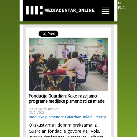
Skip to
BHS
main
ENG
content
Fondacija Guardian: Kako razvijamo
programe medijske pismenosti za mlade
Nevena Ršumović
29/04/2021
medijska pismenost
Guardian
mladi i mediji
O iskustvima i dobrim praksama iz
Guardian fondacije govore Keli Vols,