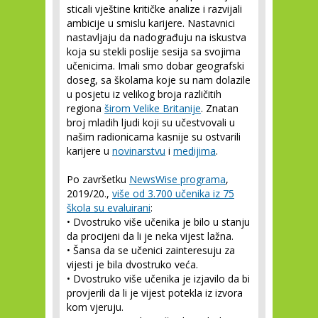
sticali vještine kritičke analize i razvijali
ambicije u smislu karijere. Nastavnici
nastavljaju da nadograđuju na iskustva
koja su stekli poslije sesija sa svojima
učenicima. Imali smo dobar geografski
doseg, sa školama koje su nam dolazile
u posjetu iz velikog broja različitih
regiona
širom Velike Britanije
. Znatan
broj mladih ljudi koji su učestvovali u
našim radionicama kasnije su ostvarili
karijere u
novinarstvu
i
medijima
.
Po završetku
NewsWise programa
,
2019/20.,
više od 3.700 učenika iz 75
škola su evaluirani
:
•
Dvostruko više učenika je bilo u stanju
da procijeni da li je neka vijest lažna.
•
Šansa da se učenici zainteresuju za
vijesti je bila dvostruko veća.
•
Dvostruko više učenika je izjavilo da bi
provjerili da li je vijest potekla iz izvora
kom vjeruju.