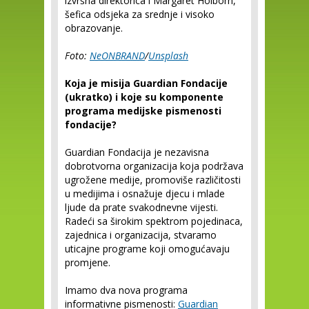
izvršna direktorica i Margaret Holborn,
šefica odsjeka za srednje i visoko
obrazovanje.
Foto:
NeONBRAND
/
Unsplash
Koja je misija Guardian Fondacije
(ukratko) i koje su komponente
programa medijske pismenosti
fondacije?
Guardian Fondacija je nezavisna
dobrotvorna organizacija koja podržava
ugrožene medije, promoviše različitosti
u medijima i osnažuje djecu i mlade
ljude da prate svakodnevne vijesti.
Radeći sa širokim spektrom pojedinaca,
zajednica i organizacija, stvaramo
uticajne programe koji omogućavaju
promjene.
Imamo dva nova programa
informativne pismenosti:
Guardian