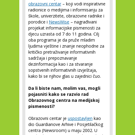
obrazovni centar
– koji vodi inspirativne
radionice o medijima i informisanju za
škole, univerzitete, obrazovne radnike i
porodice i
NewsWise
– nagrađivani
projekat informacijske pismenosti za
djecu uzrasta od 7 do 11 godina. Cilj
oba programa je da pruže mladim
ljudima vještine i znanje neophodne za
kritičko pretraživanje informativnih
sadržaja i prepoznavanje
dezinformacija kao i za stvaranje
sopstvenih informativnih izvještaja,
kako bi se njihov glas u zajednici čuo.
Da li biste nam, molim vas, mogli
pojasniti kako se razvio rad
Obrazovnog centra na medijskoj
pismenosti?
Obrazovni centar je
uspostavljen
kao
dio Guardianove Arhive i Posjetilačkog
centra (Newsroom) u maju 2002. U