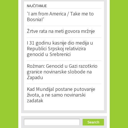
NAJČITANIJE
'I am from America / Take me to
Bosnia!'
Žrtve rata na meti govora mržnje
I 31 godinu kasnije dio medija u
Republici Srpskoj relativizira
genocid u Srebrenici
Rožman: Genocid u Gazi razotkrio
granice novinarske slobode na
Zapadu
Kad Mundijal postane putovanje
života, a ne samo novinarski
zadatak
Search form
Search