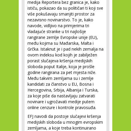
medija Reportera bez granica je, kako
ističu, pokazao da su političari ti koji sve
više pokušavaju smanjiti prostor za
nezavisno novinarstvo. To je, kako
navode, vidljivo na primjerima tri
vladajuće stranke u tri najlošije
rangirane zemlje Evropske unije (EU),
među kojima su Mađarska, Malta i
Grčka. Istaknut je i pad nekih zemalja na
ovom indeksu kod kojih je zabilježen
porast slučajeva kršenja medijskih
sloboda poput Italije, koja je prošle
godine rangirana za pet mjesta niže.
Među takvim zemljama su i zemlje
kandidati za članstvo u EU, Bosna i
Hercegovina, Srbija, Albanija i Turska,
za koje piše da nastavljaju zatvarati
novinare i ugrožavati medije putem
online cenzure i kontrole pravosuđa.
EFJ navodi da postoje slučajevi kršenja
medijskih sloboda u mnogim evropskim
zemljama, a koje treba kontinuirano