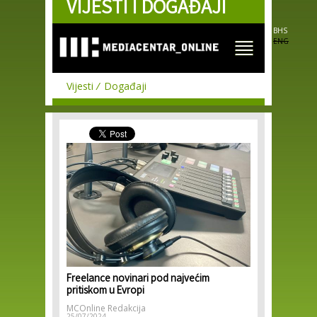
VIJESTI I DOGAĐAJI
Skip to
main
content
BHS
ENG
Vijesti
Događaji
Freelance novinari pod najvećim
pritiskom u Evropi
MCOnline Redakcija
25/07/2024