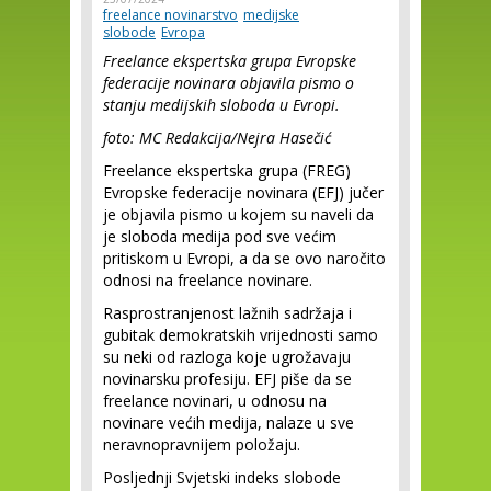
freelance novinarstvo
medijske
slobode
Evropa
Freelance ekspertska grupa Evropske
federacije novinara objavila pismo o
stanju medijskih sloboda u Evropi.
foto: MC Redakcija/Nejra Hasečić
Freelance ekspertska grupa (FREG)
Evropske federacije novinara (EFJ) jučer
je objavila pismo u kojem su naveli da
je sloboda medija pod sve većim
pritiskom u Evropi, a da se ovo naročito
odnosi na freelance novinare.
Rasprostranjenost lažnih sadržaja i
gubitak demokratskih vrijednosti samo
su neki od razloga koje ugrožavaju
novinarsku profesiju. EFJ piše da se
freelance novinari, u odnosu na
novinare većih medija, nalaze u sve
neravnopravnijem položaju.
Posljednji Svjetski indeks slobode