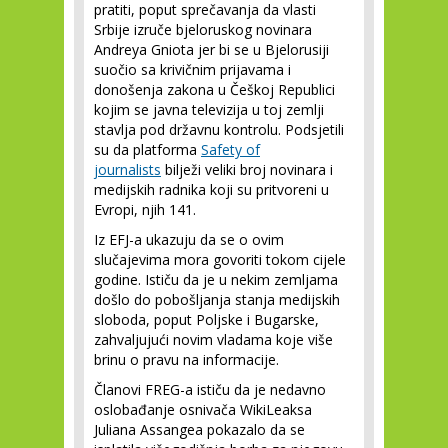
pratiti, poput sprečavanja da vlasti
Srbije izruče bjeloruskog novinara
Andreya Gniota jer bi se u Bjelorusiji
suočio sa krivičnim prijavama i
donošenja zakona u Češkoj Republici
kojim se javna televizija u toj zemlji
stavlja pod državnu kontrolu. Podsjetili
su da platforma
Safety of
journalists
bilježi veliki broj novinara i
medijskih radnika koji su pritvoreni u
Evropi, njih 141.
Iz EFJ-a ukazuju da se o ovim
slučajevima mora govoriti tokom cijele
godine. Ističu da je u nekim zemljama
došlo do pobošljanja stanja medijskih
sloboda, poput Poljske i Bugarske,
zahvaljujući novim vladama koje više
brinu o pravu na informacije.
Članovi FREG-a ističu da je nedavno
oslobađanje osnivača WikiLeaksa
Juliana Assangea pokazalo da se