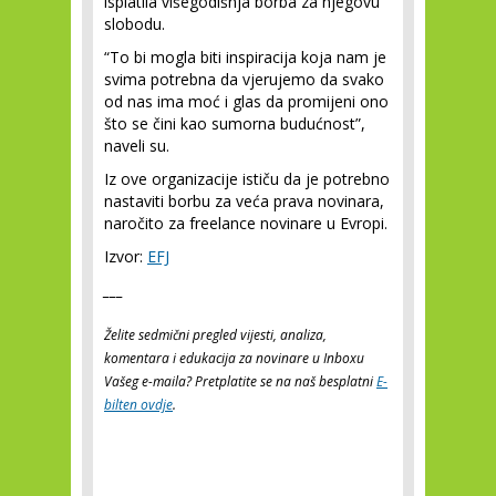
isplatila višegodišnja borba za njegovu
slobodu.
“To bi mogla biti inspiracija koja nam je
svima potrebna da vjerujemo da svako
od nas ima moć i glas da promijeni ono
što se čini kao sumorna budućnost”,
naveli su.
Iz ove organizacije ističu da je potrebno
nastaviti borbu za veća prava novinara,
naročito za freelance novinare u Evropi.
Izvor:
EFJ
___
Želite sedmični pregled vijesti, analiza,
komentara i edukacija za novinare u Inboxu
Vašeg e-maila? Pretplatite se na naš besplatni
E-
bilten ovdje
.