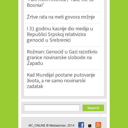
'I am from America / Take me to
Bosnia!'
Žrtve rata na meti govora mržnje
I 31 godinu kasnije dio medija u
Republici Srpskoj relativizira
genocid u Srebrenici
Rožman: Genocid u Gazi razotkrio
granice novinarske slobode na
Zapadu
Kad Mundijal postane putovanje
života, a ne samo novinarski
zadatak
Search form
Search
MC_ONLINE © Mediacentar, 2014