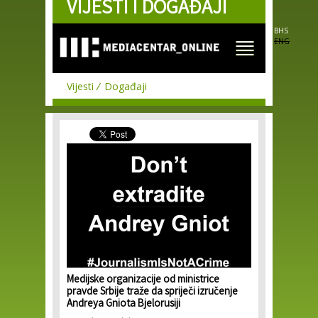
VIJESTI I DOGAĐAJI
Skip to
main
content
BHS
ENG
Vijesti
Događaji
Medijske organizacije od ministrice
pravde Srbije traže da spriječi izručenje
Andreya Gniota Bjelorusiji