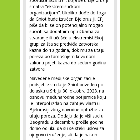
sportista SOS BY", koja se u Bjelorusiji
smatra "ekstremističkom
organizacijom". Ukoliko dođe do toga
da Gniot bude izručen Bjelorusiji, EFJ
piše da bi se on potencijalno mogao
suočiti sa dodatnim optužbama za
stvaranje ili učešće u ekstremističkoj
grupi za šta se predviđa zatvorska
kazna do 10 godina, dok mu za utaju
poreza po tamošnjem krivičnom
zakonu prijeti kazna do sedam godina
zatvora.
Navedene medijske organizacije
podsjetile su da je Gniot priveden po
dolasku u Srbiju 30. oktobra 2023. na
osnovu međunarodne potjernice koju
je Interpol izdao na zahtjev vlasti u
Bjelorusiji zbog navodne optužbe za
utaju poreza. Dodaju da je Viši sud u
Beogradu u decembru prošle godine
donio odluku da su se stekli uslovi za
njegovo izručenje, ali da je nakon