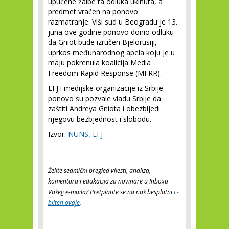
upućene žalbe ta odluka ukinuta, a
predmet vraćen na ponovo
razmatranje. Viši sud u Beogradu je 13.
juna ove godine ponovo donio odluku
da Gniot bude izručen Bjelorusiji,
uprkos međunarodnog apela koju je u
maju pokrenula koalicija Media
Freedom Rapid Response (MFRR).
EFJ i medijske organizacije iz Srbije
ponovo su pozvale vladu Srbije da
zaštiti Andreya Gniota i obezbijedi
njegovu bezbjednost i slobodu.
Izvor:
NUNS
,
EFJ
___
Želite sedmični pregled vijesti, analiza,
komentara i edukacija za novinare u Inboxu
Vašeg e-maila? Pretplatite se na naš besplatni
E-
bilten ovdje
.