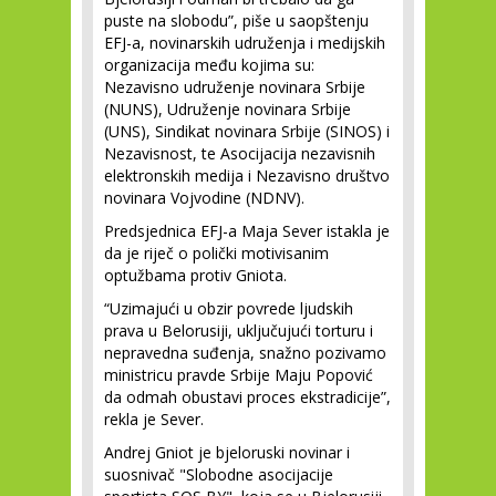
puste na slobodu”, piše u saopštenju
EFJ-a, novinarskih udruženja i medijskih
organizacija među kojima su:
Nezavisno udruženje novinara Srbije
(NUNS), Udruženje novinara Srbije
(UNS), Sindikat novinara Srbije (SINOS) i
Nezavisnost, te Asocijacija nezavisnih
elektronskih medija i Nezavisno društvo
novinara Vojvodine (NDNV).
Predsjednica EFJ-a Maja Sever istakla je
da je riječ o polički motivisanim
optužbama protiv Gniota.
“Uzimajući u obzir povrede ljudskih
prava u Belorusiji, uključujući torturu i
nepravedna suđenja, snažno pozivamo
ministricu pravde Srbije Maju Popović
da odmah obustavi proces ekstradicije”,
rekla je Sever.
Andrej Gniot je bjeloruski novinar i
suosnivač "Slobodne asocijacije