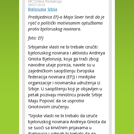
MCOnline Redakcija
08/07/2024
Bjelorusija
Srbija
Predsjednica EFJ-a Maja Sever tvrdi da je
riječ o politički motivisanim optužbama
protiv bjeloruskog novinara.
foto: EFJ
Srbijanske vlasti ne bi trebale izručiti
bjeloruskog novinara i aktivistu Andreya
Gniota Bjelorusiji, koja ga traži zbog
navodne utaje poreza, navele su u
zajedničkom saopštenju Evropska
federacija novinara (EFJ) i medijske
organizacije i novinarska udruženja iz
Srbije. U saopštenju koji je objavljen u
petak pozivaju ministricu pravde Srbije
Maju Popović da se usprotivi
Gniotovom izručenju.
“Srpske vlasti ne bi trebalo da izruče
bjeloruskog novinara Andreya Gniota da
se suoči sa krivičnim prijavama u
Bjelorusiji i odmah bi trebalo da ga