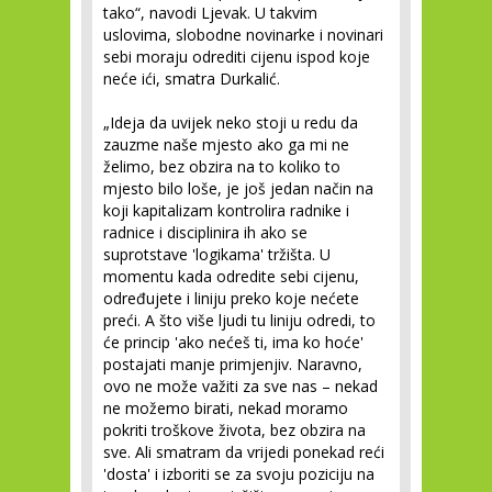
tako“, navodi Ljevak. U takvim
uslovima, slobodne novinarke i novinari
sebi moraju odrediti cijenu ispod koje
neće ići, smatra Durkalić.
„Ideja da uvijek neko stoji u redu da
zauzme naše mjesto ako ga mi ne
želimo, bez obzira na to koliko to
mjesto bilo loše, je još jedan način na
koji kapitalizam kontrolira radnike i
radnice i disciplinira ih ako se
suprotstave 'logikama' tržišta. U
momentu kada odredite sebi cijenu,
određujete i liniju preko koje nećete
preći. A što više ljudi tu liniju odredi, to
će princip 'ako nećeš ti, ima ko hoće'
postajati manje primjenjiv. Naravno,
ovo ne može važiti za sve nas – nekad
ne možemo birati, nekad moramo
pokriti troškove života, bez obzira na
sve. Ali smatram da vrijedi ponekad reći
'dosta' i izboriti se za svoju poziciju na