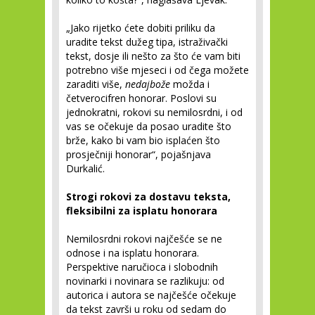
„Jako rijetko ćete dobiti priliku da
uradite tekst dužeg tipa, istraživački
tekst, dosje ili nešto za što će vam biti
potrebno više mjeseci i od čega možete
zaraditi više,
nedajbože
možda i
četverocifren honorar. Poslovi su
jednokratni, rokovi su nemilosrdni, i od
vas se očekuje da posao uradite što
brže, kako bi vam bio isplaćen što
prosječniji honorar“, pojašnjava
Durkalić.
Strogi rokovi za dostavu teksta,
fleksibilni za isplatu honorara
Nemilosrdni rokovi najčešće se ne
odnose i na isplatu honorara.
Perspektive naručioca i slobodnih
novinarki i novinara se razlikuju: od
autorica i autora se najčešće očekuje
da tekst završi u roku od sedam do