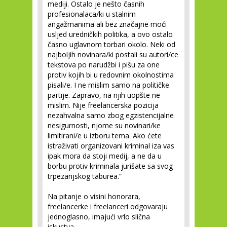
mediji. Ostalo je nešto časnih
profesionalaca/ki u stalnim
angažmanima ali bez značajne moći
usljed uredničkih politika, a ovo ostalo
časno uglavnom torbari okolo. Neki od
najboljih novinara/ki postali su autori/ce
tekstova po narudžbi i pišu za one
protiv kojih bi u redovnim okolnostima
pisali/e. I ne mislim samo na političke
partije. Zapravo, na njih uopšte ne
mislim. Nije freelancerska pozicija
nezahvalna samo zbog egzistencijalne
nesigurnosti, njome su novinari/ke
limitirani/e u izboru tema. Ako ćete
istraživati organizovani kriminal iza vas
ipak mora da stoji medij, a ne da u
borbu protiv kriminala jurišate sa svog
trpezarijskog taburea.“
Na pitanje o visini honorara,
freelancerke i freelanceri odgovaraju
jednoglasno, imajući vrlo slična
iskustva.