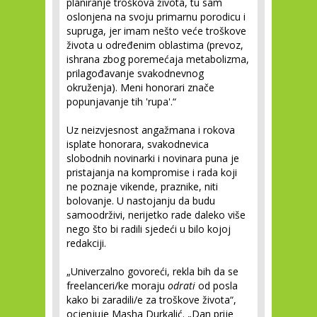
planiranje troškova života, tu sam
oslonjena na svoju primarnu porodicu i
supruga, jer imam nešto veće troškove
života u određenim oblastima (prevoz,
ishrana zbog poremećaja metabolizma,
prilagođavanje svakodnevnog
okruženja). Meni honorari znače
popunjavanje tih 'rupa'.“
Uz neizvjesnost angažmana i rokova
isplate honorara, svakodnevica
slobodnih novinarki i novinara puna je
pristajanja na kompromise i rada koji
ne poznaje vikende, praznike, niti
bolovanje. U nastojanju da budu
samoodrživi, nerijetko rade daleko više
nego što bi radili sjedeći u bilo kojoj
redakciji.
„Univerzalno govoreći, rekla bih da se
freelanceri/ke moraju
odrati
od posla
kako bi zaradili/e za troškove života“,
ocjenjuje Masha Durkalić. „Dan prije