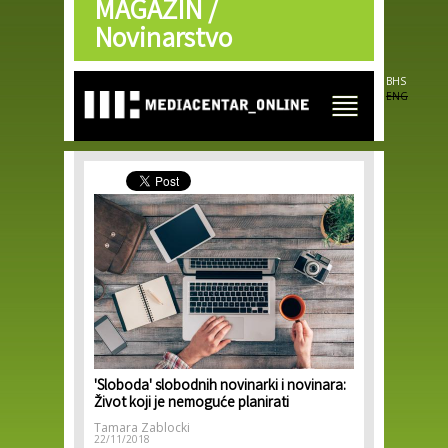
MAGAZIN /
Skip to
main
Novinarstvo
content
BHS
ENG
'Sloboda' slobodnih novinarki i novinara:
Život koji je nemoguće planirati
Tamara Zablocki
22/11/2018