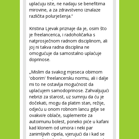
uplaćuju iste, ne nadaju se benefitima
mirovine, a za zdravstveno iznalaze
različita polurješenja.“
Kristina Ljevak priznaje da je, osim što
je freelancerica, i radoholičarka s
natprosječnom radnom disciplinom, ali
joj ni takva radna disciplina ne
omogućuje da samostalno uplaćuje
doprinose.
„Mislim da svakog mjeseca obimom
'oborim' freelancersku normu, ali i dalje
mi to ne ostavlja mogućnost da
uplaćujem samodoprinose. Zahvaljujući
nebrizi za starost, uz sumnju da ću je
dočekati, mogu da platim stan, režije,
odjeću u onom robnom lancu gdje se
ovakvi/e oblače, suplemente za
autoimunu bolest, poneko piće u kafani
kad klonem od umora i neki par
zanimljivih cipela, vjerujući da i kad se