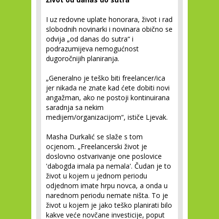
I uz redovne uplate honorara, život i rad
slobodnih novinarki i novinara obično se
odvija „od danas do sutra“ i
podrazumijeva nemogućnost
dugoročnijih planiranja.
„Generalno je teško biti freelancer/ica
jer nikada ne znate kad ćete dobiti novi
angažman, ako ne postoji kontinuirana
saradnja sa nekim
medijem/organizacijom“, ističe Ljevak.
Masha Durkalić se slaže s tom
ocjenom. „Freelancerski život je
doslovno ostvarivanje one poslovice
'dabogda imala pa nemala'. Čudan je to
život u kojem u jednom periodu
odjednom imate hrpu novca, a onda u
narednom periodu nemate ništa. To je
život u kojem je jako teško planirati bilo
kakve veće novčane investicije, poput