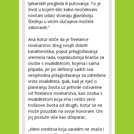
ljekarskih pregleda ili putovanja. To je
život u kojem bilo kakvi neočekivani
novčani izdaci stvaraju glavobolju.
Štednju u većini slučajeva možete
zaboraviti.“
Ana Kotur ističe da je freelance
novinarstvo zbog svojih dobrih
karakteristika, poput prilagođavanja
vremena rada, najinkluzivnija branša za
osobe s invaliditetom, kojima i sama
pripada, jer po definiciji sadrži sva
neophodna prilagođavanja za određene
vrste invaliditeta. Ipak, kad je riječ o
planiranju života uz prihode ostvarene
od freelance novinarstva, kao osoba s
invaliditetom koja ima i nešto veće
troškove života od drugih, Kotur se ne
može pouzdati na svoje honorare. Oni
joj posluže više kao džeparac.
„Meni sredstva koja zaradim ne znače i