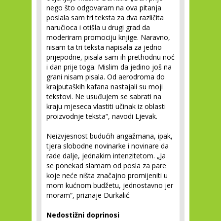
nego što odgovaram na ova pitanja
poslala sam tri teksta za dva različita
naručioca i otišla u drugi grad da
moderiram promociju knjige. Naravno,
nisam ta tri teksta napisala za jedno
prijepodne, pisala sam ih prethodnu noć
i dan prije toga. Mislim da jedino još na
grani nisam pisala. Od aerodroma do
krajputaških kafana nastajali su moji
tekstovi. Ne usuđujem se sabrati na
kraju mjeseca vlastiti učinak iz oblasti
proizvodnje teksta“, navodi Ljevak.
Neizvjesnost budućih angažmana, ipak,
tjera slobodne novinarke i novinare da
rade dalje, jednakim intenzitetom. „Ja
se ponekad slamam od posla za pare
koje neće ništa značajno promijeniti u
mom kućnom budžetu, jednostavno jer
moram“, priznaje Durkalić.
Nedostižni doprinosi