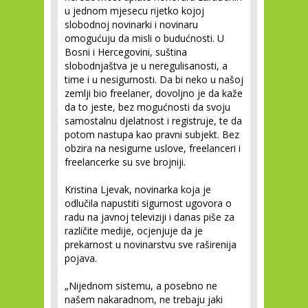
u jednom mjesecu rijetko kojoj
slobodnoj novinarki i novinaru
omogućuju da misli o budućnosti. U
Bosni i Hercegovini, suština
slobodnjaštva je u neregulisanosti, a
time i u nesigurnosti. Da bi neko u našoj
zemlji bio freelaner, dovoljno je da kaže
da to jeste, bez mogućnosti da svoju
samostalnu djelatnost i registruje, te da
potom nastupa kao pravni subjekt. Bez
obzira na nesigurne uslove, freelanceri i
freelancerke su sve brojniji.
Kristina Ljevak, novinarka koja je
odlučila napustiti sigurnost ugovora o
radu na javnoj televiziji i danas piše za
različite medije, ocjenjuje da je
prekarnost u novinarstvu sve raširenija
pojava.
„Nijednom sistemu, a posebno ne
našem nakaradnom, ne trebaju jaki