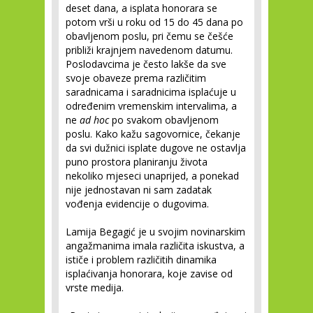
deset dana, a isplata honorara se
potom vrši u roku od 15 do 45 dana po
obavljenom poslu, pri čemu se češće
približi krajnjem navedenom datumu.
Poslodavcima je često lakše da sve
svoje obaveze prema različitim
saradnicama i saradnicima isplaćuje u
određenim vremenskim intervalima, a
ne
ad hoc
po svakom obavljenom
poslu. Kako kažu sagovornice, čekanje
da svi dužnici isplate dugove ne ostavlja
puno prostora planiranju života
nekoliko mjeseci unaprijed, a ponekad
nije jednostavan ni sam zadatak
vođenja evidencije o dugovima.
Lamija Begagić je u svojim novinarskim
angažmanima imala različita iskustva, a
ističe i problem različitih dinamika
isplaćivanja honorara, koje zavise od
vrste medija.