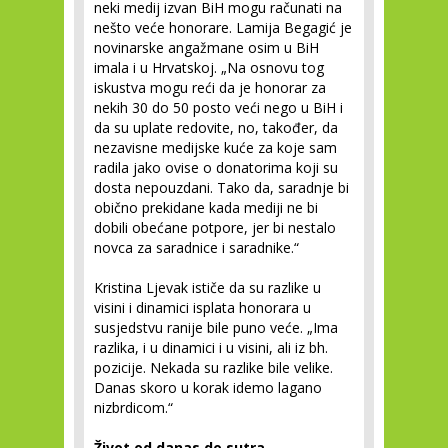
neki medij izvan BiH mogu računati na
nešto veće honorare. Lamija Begagić je
novinarske angažmane osim u BiH
imala i u Hrvatskoj. „Na osnovu tog
iskustva mogu reći da je honorar za
nekih 30 do 50 posto veći nego u BiH i
da su uplate redovite, no, također, da
nezavisne medijske kuće za koje sam
radila jako ovise o donatorima koji su
dosta nepouzdani. Tako da, saradnje bi
obično prekidane kada mediji ne bi
dobili obećane potpore, jer bi nestalo
novca za saradnice i saradnike.“
Kristina Ljevak ističe da su razlike u
visini i dinamici isplata honorara u
susjedstvu ranije bile puno veće. „Ima
razlika, i u dinamici i u visini, ali iz bh.
pozicije. Nekada su razlike bile velike.
Danas skoro u korak idemo lagano
nizbrdicom.“
Život od danas do sutra