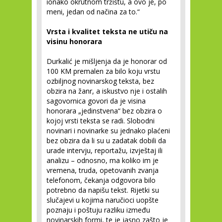
ionako okrutnom tržištu, a ovo je, po
meni, jedan od načina za to.“
Vrsta i kvalitet teksta ne utiču na
visinu honorara
Durkalić je mišljenja da je honorar od
100 KM premalen za bilo koju vrstu
ozbiljnog novinarskog teksta, bez
obzira na žanr, a iskustvo nje i ostalih
sagovornica govori da je visina
honorara „jedinstvena“ bez obzira o
kojoj vrsti teksta se radi. Slobodni
novinari i novinarke su jednako plaćeni
bez obzira da li su u zadatak dobili da
urade intervju, reportažu, izvještaj ili
analizu – odnosno, ma koliko im je
vremena, truda, opetovanih zvanja
telefonom, čekanja odgovora bilo
potrebno da napišu tekst. Rijetki su
slučajevi u kojima naručioci uopšte
poznaju i poštuju razliku između
novinarskih formi, te je jasno zašto je