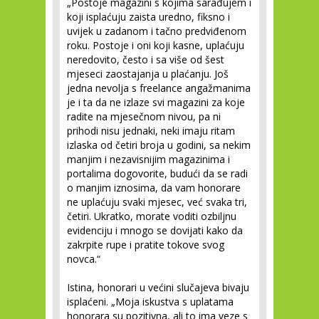
„Postoje magazini s kojima sarađujem i
koji isplaćuju zaista uredno, fiksno i
uvijek u zadanom i tačno predviđenom
roku. Postoje i oni koji kasne, uplaćuju
neredovito, često i sa više od šest
mjeseci zaostajanja u plaćanju. Još
jedna nevolja s freelance angažmanima
je i ta da ne izlaze svi magazini za koje
radite na mjesečnom nivou, pa ni
prihodi nisu jednaki, neki imaju ritam
izlaska od četiri broja u godini, sa nekim
manjim i nezavisnijim magazinima i
portalima dogovorite, budući da se radi
o manjim iznosima, da vam honorare
ne uplaćuju svaki mjesec, već svaka tri,
četiri. Ukratko, morate voditi ozbiljnu
evidenciju i mnogo se dovijati kako da
zakrpite rupe i pratite tokove svog
novca.“
Istina, honorari u većini slučajeva bivaju
isplaćeni. „Moja iskustva s uplatama
honorara su pozitivna, ali to ima veze s