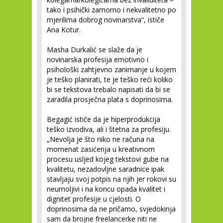
tako i psihički zamorno i nekvalitetno po
mjerilima dobrog novinarstva“, ističe
Ana Kotur.
Masha Durkalić se slaže da je
novinarska profesija emotivno i
psihološki zahtjevno zanimanje u kojem
je teško planirati, te je teško reći koliko
bi se tekstova trebalo napisati da bi se
zaradila prosječna plata s doprinosima.
Begagić ističe da je hiperprodukcija
teško izvodiva, ali i štetna za profesiju.
„Nevolja je što niko ne računa na
momenat zasićenja u kreativnom
procesu usljed kojeg tekstovi gube na
kvalitetu, nezadovljne saradnice ipak
stavljaju svoj potpis na njih jer rokovi su
neumoljivi i na koncu opada kvalitet i
dignitet profesije u cjelosti. O
doprinosima da ne pričamo, svjedokinja
sam da brojne freelancerke niti ne