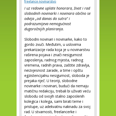
freelance novinarstvo
I uz redovne uplate honorara, život i rad
slobodnih novinarki i novinara obično se
odvija „od danas do sutra“ i
podrazumijeva nemogućnost
dugoročnijih planiranja.
Slobodni novinari i novinarke, kako to
gordo zvuči. Međutim, u uslovima
prekarizacije rada koja je u novinarstvu
raširena pojava i znači nesigurnost
zaposlenja, radnog mjesta, radnog
vremena, radnih prava, zaštite zdravlja,
neizvjesnost zarade, a time i opštu
egzistencijalnu nesigurnost, sloboda je
prejaka riječ. U teoriji, slobodne
novinarke i novinari, budući da nemaju
matičnu redakciju, trebali bi uživati veću
slobodu od svojih stalno zaposlenih
kolegica i kolega, sami birati teme i
pristupe, uz adekvatnu naknadu za svoj
rad. U stvarnosti, freelancerke i