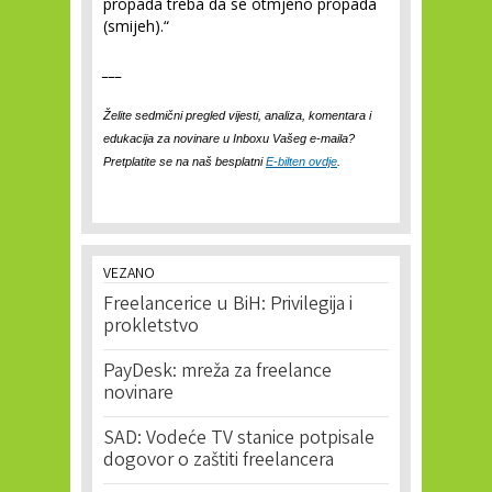
propada treba da se otmjeno propada
(smijeh).“
___
Želite sedmični pregled vijesti, analiza, komentara i
edukacija za novinare u Inboxu Vašeg e-maila?
Pretplatite se na naš b
esplatni
E-bilten ovdje
.
VEZANO
Freelancerice u BiH: Privilegija i
prokletstvo
PayDesk: mreža za freelance
novinare
SAD: Vodeće TV stanice potpisale
dogovor o zaštiti freelancera