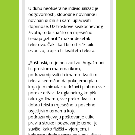
U duhu neoliberalne individualizacije
odgovornosti, slobodne novinarke i
novinari dužni su sami uplaćivati
doprinose. Uz troškove svakodnevnog
života, to bi značilo da mjesečno
trebaju „izbaciti“ makar desetak
tekstova. Čak i kad bi to fizički bilo
izvodivo, trpjela bi kvaliteta teksta.
„Suštinski, to je neizvodivo. Angažmani
bi, prostom matematikom,
podrazumijevali da imamo dva ili tri
teksta sedmično da pokrijemo platu
koja je minimalac u državi i platimo sve
poreze državi. Iz ugla nekog ko piše
tako godinama, sve preko dva ili tri
dobra teksta mjesečno u posebno
osjetljivim temama koje
podrazumijevaju poštovanje etike,
pravila struke i poznavanje teme, je
suviše, kako fizički – vjerujem, i
kolegama/kolegicama bez invaliditeta –