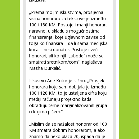
„Prema mojim iskustvima, prosječna
visina honorara za tekstove je između
100 i 150 KM. Postoje i manji honorari,
naravno, u skladu s mogućnostima
finansiranja, koje uglavnom zavise od
toga ko finansira – da li sama medijska
kuća ili neki donator. Postoje i veći
honorari, ali ko njih „ubode“ može se
smatrati sretnikom/com“, naglašava
Masha Durkalić.
Iskustvo Ane Kotur je slično: „Prosjek
honorara koje sam dobijala je između
100 i 120 KM, to je ustaljena cifra koju
mediji računaju projektno kada
obrađuju teme marginalizovanih grupa
o kojima pišem.“
„Mislim da se nažalost honorar od 100
KM smatra dobrim honorarom, a ako
znamo da neko plaća 70, ispada da je