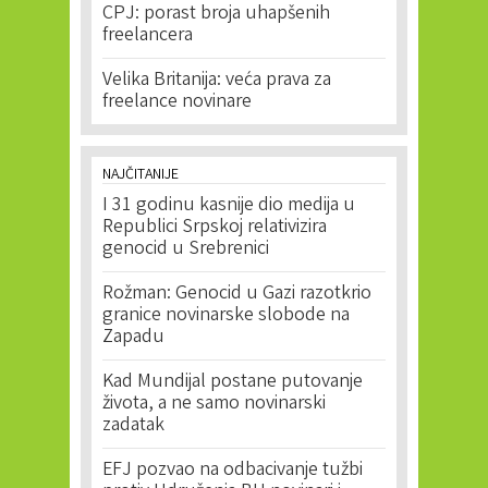
CPJ: porast broja uhapšenih
freelancera
Velika Britanija: veća prava za
freelance novinare
NAJČITANIJE
I 31 godinu kasnije dio medija u
Republici Srpskoj relativizira
genocid u Srebrenici
Rožman: Genocid u Gazi razotkrio
granice novinarske slobode na
Zapadu
Kad Mundijal postane putovanje
života, a ne samo novinarski
zadatak
EFJ pozvao na odbacivanje tužbi