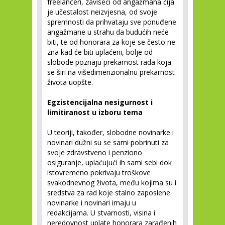
freelanceri, zaviseći od angažmana čija
je učestalost neizvjesna, od svoje
spremnosti da prihvataju sve ponuđene
angažmane u strahu da budućih neće
biti, te od honorara za koje se često ne
zna kad će biti uplaćeni, bolje od
slobode poznaju prekarnost rada koja
se širi na višedimenzionalnu prekarnost
života uopšte.
Egzistencijalna nesigurnost i
limitiranost u izboru tema
U teoriji, također, slobodne novinarke i
novinari dužni su se sami pobrinuti za
svoje zdravstveno i penziono
osiguranje, uplaćujući ih sami sebi dok
istovremeno pokrivaju troškove
svakodnevnog života, među kojima su i
sredstva za rad koje stalno zaposlene
novinarke i novinari imaju u
redakcijama. U stvarnosti, visina i
neredovnost uplate honorara zarađenih