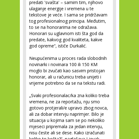
predati 'svašta' – samim tim, njihovo
ulaganje energije i vremena u te
tekstove je veće. I sama se pridržavam
tog profesionalnog principa. Međutim,
to se na honorarima ne odražava.
Honorari su uglavnom isti šta god da
predate, kakvog god kvaliteta, kakve
god opreme“, ističe Durkalić.
Neupućenima u proces rada slobodnih
novinarki i novinara 100 ili 150 KM
moglo bi zvučati kao sasvim pristojan
honorar, ali u računicu treba unijeti i
vrijeme potrebno da se na tekstu radi.
„Svaki profesionalac/ka zna koliko treba
vremena, ne za reportažu, nju smo
gotovo protjerali/e upravo zbog novca,
ali za dobar intervju naprimjer. Bilo je
situacija u kojima sam se po nekoliko
mjeseci pripremala za jedan intervju,
nisu česte ali se dese. Kako izračunati
koliko to košta?“, naglašava Ljevak.