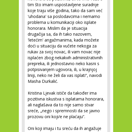
tim što imam uspostavljene suradnje
koje traju više godina, tako da sam već
'uhodana' sa poslodavcima i nemamo
problema u komunikaciji oko isplate
honorara. Mislim da je situacija
drugačija sa, da ih tako nazovem,
'letećim' angažmanima, kada možete
doći u situaciju da vučete nekoga za
rukav za svoj novac, ili vam novac nije
isplaćen zbog nekakvih administrativnih
prepreka, ili jednostavno neko kasni s
potpisivanjem ugovora, ili, u krajnjoj
liniji, neko ne želi da vas isplati“, navodi
Masha Durkalić.
Kristina Ljevak ističe da također ima
pozitivna iskustva s isplatama honorara,
ali naglašava da to nije samo stvar
sreće, „nego i spremnosti da se javno
prozovu oni koji/e ne plaćaju“.
Oni koji imaju i tu sreću da ih angažuje