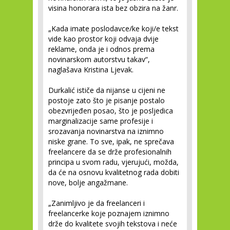
visina honorara ista bez obzira na žanr.
„Kada imate poslodavce/ke koji/e tekst
vide kao prostor koji odvaja dvije
reklame, onda je i odnos prema
novinarskom autorstvu takav“,
naglašava Kristina Ljevak.
Durkalić ističe da nijanse u cijeni ne
postoje zato što je pisanje postalo
obezvrijeđen posao, što je posljedica
marginalizacije same profesije i
srozavanja novinarstva na iznimno
niske grane. To sve, ipak, ne sprečava
freelancere da se drže profesionalnih
principa u svom radu, vjerujući, možda,
da će na osnovu kvalitetnog rada dobiti
nove, bolje angažmane.
„Zanimljivo je da freelanceri i
freelancerke koje poznajem iznimno
drže do kvalitete svojih tekstova i neće