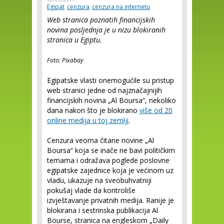
Egipat
cenzura
cenzura na internetu
Web stranica poznatih financijskih
novina posljednja je u nizu blokiranih
stranica u Egiptu.
Foto: Pixabay
Egipatske vlasti onemogućile su pristup
web stranici jedne od najznačajnijih
financijskih novina „Al Boursa“, nekoliko
dana nakon što je blokirano
više od 20
online medija u toj zemlji
.
Cenzura veoma čitane novine „Al
Boursa“ koja se inače ne bavi političkim
temama i odražava poglede poslovne
egipatske zajednice koja je većinom uz
vladu, ukazuje na sveobuhvatniji
pokušaj vlade da kontroliše
izvještavanje privatnih medija. Ranije je
blokirana i sestrinska publikacija Al
Bourse, stranica na engleskom „Daily