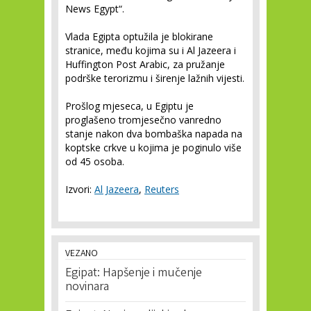
News Egypt“.
Vlada Egipta optužila je blokirane
stranice, među kojima su i Al Jazeera i
Huffington Post Arabic, za pružanje
podrške terorizmu i širenje lažnih vijesti.
Prošlog mjeseca, u Egiptu je
proglašeno tromjesečno vanredno
stanje nakon dva bombaška napada na
koptske crkve u kojima je poginulo više
od 45 osoba.
Izvori:
Al Jazeera
,
Reuters
VEZANO
Egipat: Hapšenje i mučenje
novinara