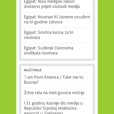
Egipat: Novi medijski zakon
dodatno prijeti slobodi medija
Egipat: Novinari Al Jazeere osuđeni
na tri godine zatvora
Egipat: Smrtna kazna za tri
novinara
Egipat: Suđenje članovima
sindikata novinara
NAJČITANIJE
'I am from America / Take me to
Bosnia!'
Žrtve rata na meti govora mržnje
I 31 godinu kasnije dio medija u
Republici Srpskoj relativizira
genocid u Srebrenici