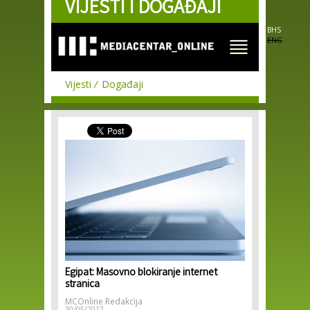
VIJESTI I DOGAĐAJI
Skip to
main
content
BHS
ENG
Vijesti
Događaji
Egipat: Masovno blokiranje internet
stranica
MCOnline Redakcija
30/05/2017