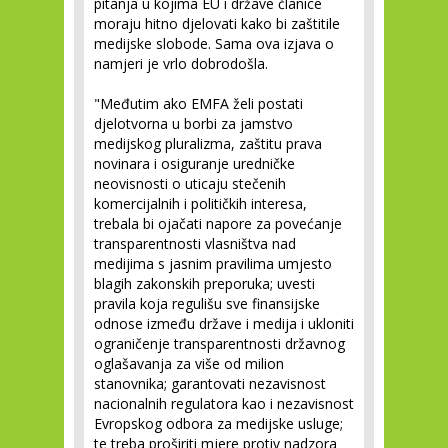
pitanja u kojima EU i države članice
moraju hitno djelovati kako bi zaštitile
medijske slobode. Sama ova izjava o
namjeri je vrlo dobrodošla.
"Međutim ako EMFA želi postati
djelotvorna u borbi za jamstvo
medijskog pluralizma, zaštitu prava
novinara i osiguranje uredničke
neovisnosti o uticaju stečenih
komercijalnih i političkih interesa,
trebala bi ojačati napore za povećanje
transparentnosti vlasništva nad
medijima s jasnim pravilima umjesto
blagih zakonskih preporuka; uvesti
pravila koja regulišu sve finansijske
odnose između države i medija i ukloniti
ograničenje transparentnosti državnog
oglašavanja za više od milion
stanovnika; garantovati nezavisnost
nacionalnih regulatora kao i nezavisnost
Evropskog odbora za medijske usluge;
te treba proširiti mjere protiv nadzora