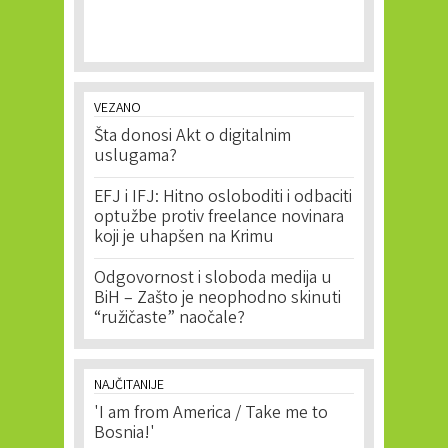
VEZANO
Šta donosi Akt o digitalnim
uslugama?
EFJ i IFJ: Hitno osloboditi i odbaciti
optužbe protiv freelance novinara
koji je uhapšen na Krimu
Odgovornost i sloboda medija u
BiH – Zašto je neophodno skinuti
“ružičaste” naočale?
NAJČITANIJE
'I am from America / Take me to
Bosnia!'