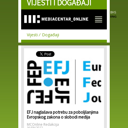
VIJESTI I DOGAĐAJI
Skip to
main
content
BHS
ENG
Vijesti
Događaji
EFJ naglašava potrebu za poboljšanjima
Evropskog zakona o slobodi medija
MCOnline Redakcija
16/09/2022