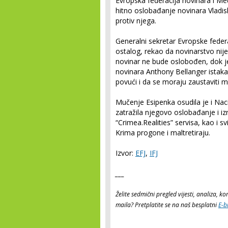
Evropska federacija novinara i Me
hitno oslobađanje novinara Vladisl
protiv njega.
Generalni sekretar Evropske feder
ostalog, rekao da novinarstvo nije 
novinar ne bude oslobođen, dok j
novinara Anthony Bellanger istak
povući i da se moraju zaustaviti mu
Mučenje Esipenka osudila je i Naci
zatražila njegovo oslobađanje i iz
“Crimea.Realities” servisa, kao i 
Krima progone i maltretiraju.
Izvor:
EFJ
,
IFJ
___
Želite sedmični pregled vijesti, analiza, 
maila? Pretplatite se na naš besplatni
E-b