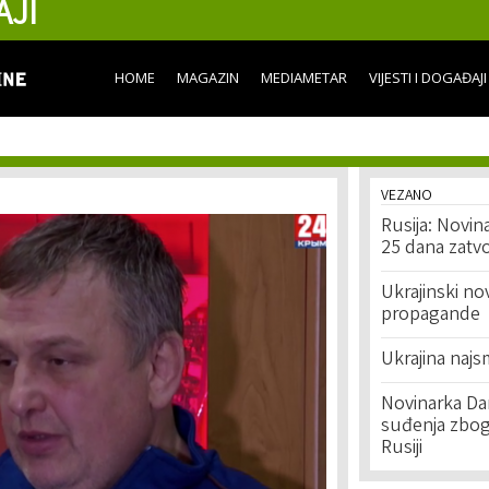
AJI
Skip to
main
content
HOME
MAGAZIN
MEDIAMETAR
VIJESTI I DOGAĐAJI
VEZANO
Rusija: Novi
25 dana zatv
Ukrajinski no
propagande
Ukrajina najs
Novinarka Dar
suđenja zbog 
Rusiji