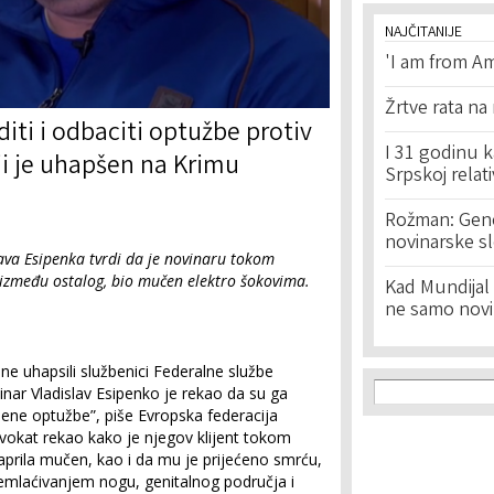
NAJČITANIJE
'I am from Am
Žrtve rata na
diti i odbaciti optužbe protiv
I 31 godinu k
ji je uhapšen na Krimu
Srpskoj relat
Rožman: Geno
novinarske s
ava Esipenka tvrdi da je novinaru tokom
, između ostalog, bio mučen elektro šokovima.
Kad Mundijal 
ne samo novi
e uhapsili službenici Federalne službe
Search f
Search
inar Vladislav Esipenko je rekao da su ga
išljene optužbe”, piše Evropska federacija
dvokat rekao kako je njegov klijent tokom
 aprila mučen, kao i da mu je prijećeno smrću,
emlaćivanjem nogu, genitalnog područja i