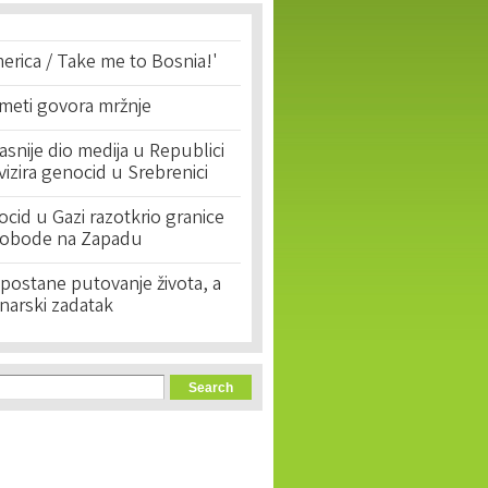
erica / Take me to Bosnia!'
 meti govora mržnje
asnije dio medija u Republici
ivizira genocid u Srebrenici
cid u Gazi razotkrio granice
lobode na Zapadu
postane putovanje života, a
narski zadatak
orm