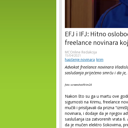
EFJ i IFJ: Hitno oslobo
freelance novinara ko
MCOnline Redakcija
15/04/2021
hapšenje novinara
krim
Advokat freelance novinara Vladisl
saslušanja prijećeno smrću i da je
foto: screenshot/Krim24
Nakon što su ga u martu ove godin
sigurnosti na Krimu, freelance nov
mučili i prisiljavali da prizna “izm
novinara, i dodaje da je njegov a
saslušanja iza zatvorenih vrata 6.
da je mučen elektro šokovima, pr