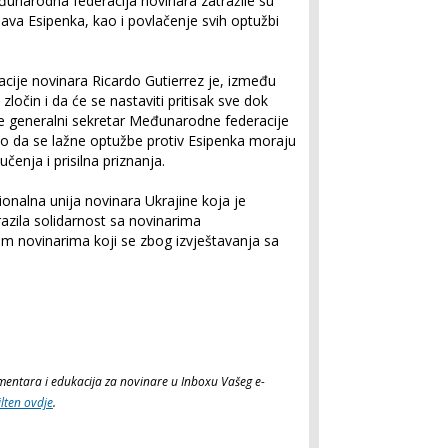
đunarodna federacija novinara zatražile su
ava Esipenka, kao i povlačenje svih optužbi
acije novinara Ricardo Gutierrez je, između
zločin i da će se nastaviti pritisak sve dok
e generalni sekretar Međunarodne federacije
ao da se lažne optužbe protiv Esipenka moraju
čenja i prisilna priznanja.
onalna unija novinara Ukrajine koja je
razila solidarnost sa novinarima
svim novinarima koji se zbog izvještavanja sa
komentara i edukacija za novinare u Inboxu Vašeg e-
ilten ovdje
.