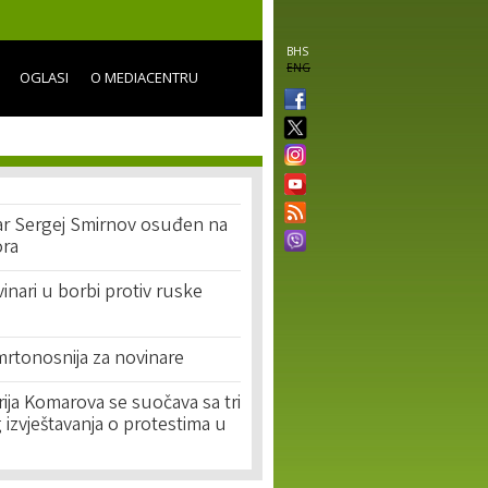
BHS
ENG
OGLASI
O MEDIACENTRU
nar Sergej Smirnov osuđen na
ora
vinari u borbi protiv ruske
mrtonosnija za novinare
ija Komarova se suočava sa tri
izvještavanja o protestima u