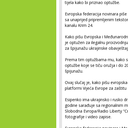
tijela kako bi priznao optužbe.
Evropska federacija novinara piše
sa unaprijed pripremljenim tekstom
kanalu Krim 24.
Kako pišu Evropska i Međunarodna
je optužen za ilegalnu proizvodnju
za špijunažu ukrajinske obavještaj
Prema tim optužbama mu, kako se 
optužbe koje se tiču oružja i do
špijunažu.
Ovaj slučaj je, kako pišu evropsk
platformi Vijeća Evrope za zaštitu 
Esipenko ima ukrajinsko i rusko dr
godine sarađuje sa regionalnim me
Slobodna Evropa/Radio Liberty “Cri
fotografije i video zapise.