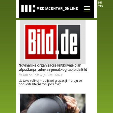
Skip to
BHS
main
ENG
content
Novinarske organizacije kritikovale plan
otpuštanja radnika njemačkog tabloida Bild
MCOnline Redakcija
27/06/2023
„U tako velikoj medijskoj grupaciji moraju se
ponuditi alternativni poslovi.“