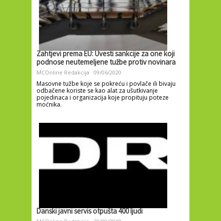
Zahtjevi prema EU: Uvesti sankcije za one koji
podnose neutemeljene tužbe protiv novinara
MCOnline Redakcija
09/06/2020
Masovne tužbe koje se pokreću i povlače ili bivaju
odbačene koriste se kao alat za ušutkivanje
pojedinaca i organizacija koje propituju poteze
moćnika.
Danski javni servis otpušta 400 ljudi