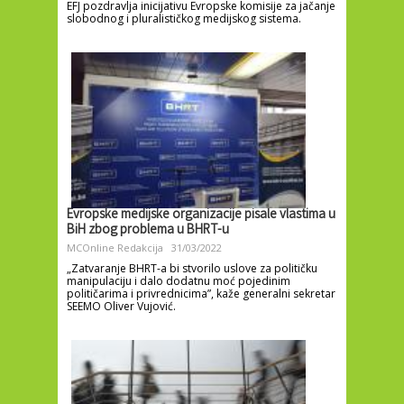
EFJ pozdravlja inicijativu Evropske komisije za jačanje
slobodnog i pluralističkog medijskog sistema.
Evropske medijske organizacije pisale vlastima u
BiH zbog problema u BHRT-u
MCOnline Redakcija
31/03/2022
„Zatvaranje BHRT-a bi stvorilo uslove za političku
manipulaciju i dalo dodatnu moć pojedinim
političarima i privrednicima”, kaže generalni sekretar
SEEMO Oliver Vujović.