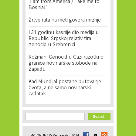
'I am from America / Take me to
Bosnia!'
Žrtve rata na meti govora mržnje
I 31 godinu kasnije dio medija u
Republici Srpskoj relativizira
genocid u Srebrenici
Rožman: Genocid u Gazi razotkrio
granice novinarske slobode na
Zapadu
Kad Mundijal postane putovanje
života, a ne samo novinarski
zadatak
Search form
Search
MC_ONLINE © Mediacentar, 2014