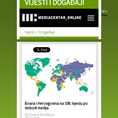
VIJESTI I DOGAĐAJI
Skip to
main
content
BHS
ENG
Vijesti
Događaji
Bosna i Hercegovina na 108. mjestu po
slobodi medija
MCOnline Redakcija
29/04/2015