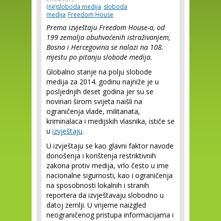
(ne)sloboda medija
sloboda
medija
Freedom House
Prema izvještaju Freedom House-a, od
199 zemalja obuhvaćenih istraživanjem,
Bosna i Hercegovina se nalazi na 108.
mjestu po pitanju slobode medija.
Globalno stanje na polju slobode
medija za 2014. godinu najniže je u
posljednjih deset godina jer su se
novinari širom svijeta naišli na
ograničenja vlade, militanata,
kriminalaca i medijskih vlasnika, ističe se
u
izvještaju
.
U izvještaju se kao glavni faktor navode
donošenja i korištenja restriktivnih
zakona protiv medija, vrlo često u ime
nacionalne sigurnosti, kao i ograničenja
na sposobnosti lokalnih i stranih
reportera da izvještavaju slobodno u
datoj zemlji. U vrijeme naizgled
neograničenog pristupa informacijama i