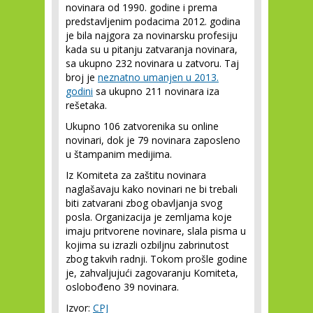
novinara od 1990. godine i prema
predstavljenim podacima 2012. godina
je bila najgora za novinarsku profesiju
kada su u pitanju zatvaranja novinara,
sa ukupno 232 novinara u zatvoru. Taj
broj je
neznatno umanjen u 2013.
godini
sa ukupno 211 novinara iza
rešetaka.
Ukupno 106 zatvorenika su online
novinari, dok je 79 novinara zaposleno
u štampanim medijima.
Iz Komiteta za zaštitu novinara
naglašavaju kako novinari ne bi trebali
biti zatvarani zbog obavljanja svog
posla. Organizacija je zemljama koje
imaju pritvorene novinare, slala pisma u
kojima su izrazli ozbiljnu zabrinutost
zbog takvih radnji. Tokom prošle godine
je, zahvaljujući zagovaranju Komiteta,
oslobođeno 39 novinara.
Izvor:
CPJ