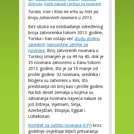
sloboda
fizički napadi i pritisci na novinare
Turska, Iran i Kina na vrhu su liste po
broju zatvorenih novinara u 2013.
Bez obzira na oslobađanje određenog
broja zatvorenika tokom 2013. godine,
Turska i Iran ostaju već
drugu godinu
zaredom
nepovoljne zemlje za
novinare
. Broj zatvorenih novinara u
Turskoj smanjen je sa 49 na 40, dok je
35 novinara zatvoreno u Iranu tokom
2013. godine, što je za 10 manje od
prošle godine. 32 novinara, urednika i
blogera su zatvoreni u Kini, što
predstavlja isti broj kao i prošle godine.
Na listi deset zemalja u kojima su
zatvaranja novinara najveća nalaze se
još Eritreja, Vijetnam, Sirija,
Azerbejdžan, Etiopija, Egipat i
Uzbekistan.
Komitet za zaštitu novinara (CPJ)
kroz
godišnje izvještaje bilježi pritvaranja