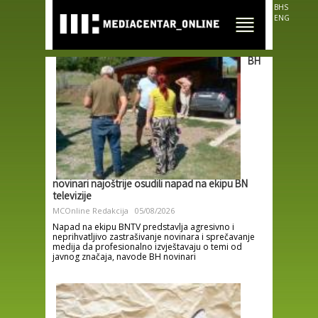
Skip to
BHS
main
ENG
content
BH
novinari najoštrije osudili napad na ekipu BN
televizije
MCOnline Redakcija
05/08/2026
Napad na ekipu BNTV predstavlja agresivno i
neprihvatljivo zastrašivanje novinara i sprečavanje
medija da profesionalno izvještavaju o temi od
javnog značaja, navode BH novinari