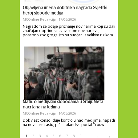
Objavljena imena dobitnika nagrada Svjetski
heroj slobode medija
MCOnline Redakcija
17/06/2026
Nagradom se odaje priznanje novinarima koji su dali
značajan doprinos nezavisnom novinarstvu, a
posebno zbog toga što su suočeni s velikim rizikom.
Matić o medijskim slobodama u Srbiji: Meta
nacrtana na leđima
MCOnline Redakcija
14/05/2026
Dok vlast konsoliduje kontrolu nad medijima, napadi
na novinare rastu, piše holandski portal Trouw
Pages
1
2
3
4
5
6
7
8
9
…
›
»