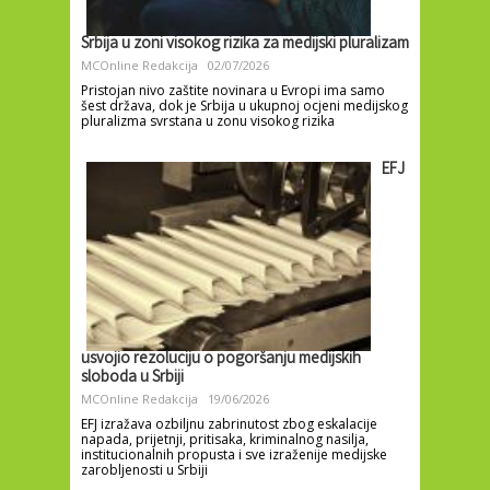
Srbija u zoni visokog rizika za medijski pluralizam
MCOnline Redakcija
02/07/2026
Pristojan nivo zaštite novinara u Evropi ima samo
šest država, dok je Srbija u ukupnoj ocjeni medijskog
pluralizma svrstana u zonu visokog rizika
EFJ
usvojio rezoluciju o pogoršanju medijskih
sloboda u Srbiji
MCOnline Redakcija
19/06/2026
EFJ izražava ozbiljnu zabrinutost zbog eskalacije
napada, prijetnji, pritisaka, kriminalnog nasilja,
institucionalnih propusta i sve izraženije medijske
zarobljenosti u Srbiji