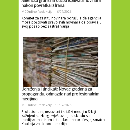
Američka granična služba ispitivala novinara
nakon povratka iz Irana
MCOnline Redakcija
16/07/2026
Komitet za zaštitu novinara poručuje da agencija
mora poštovati pravo svih novinara da obavljaju
svoj posao bez zastrašivanja
Udruženja i sindikati: Novac građana za
propagandu, odmazda nad profesionalnim
medijima
MCOnline Redakcija
10/07/2026
Profesionalni, nezavisni i kritički mediji u Srbiji
kažnjeni su zbog izvještavanja u skladu sa
medijskom etikom i standardima profesije, smatra
Koalicija za slobodu medija