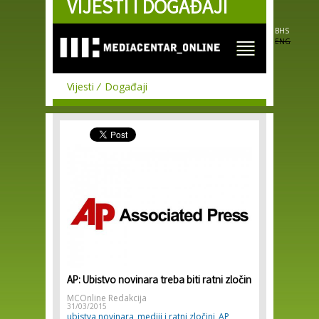
VIJESTI I DOGAĐAJI
Skip to
main
content
BHS
ENG
Vijesti
Događaji
AP: Ubistvo novinara treba biti ratni zločin
MCOnline Redakcija
31/03/2015
ubistva novinara
mediji i ratni zločini
AP