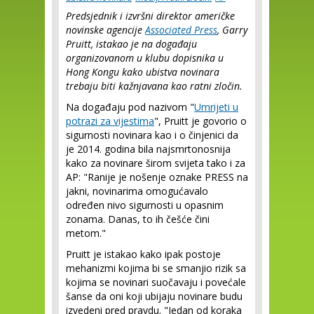
Predsjednik i izvršni direktor američke
novinske agencije
Associated Press
, Garry
Pruitt, istakao je na događaju
organizovanom u klubu dopisnika u
Hong Kongu kako ubistva novinara
trebaju biti kažnjavana kao ratni zločin.
Na događaju pod nazivom "
Umrijeti u
potrazi za vijestima
", Pruitt je govorio o
sigurnosti novinara kao i o činjenici da
je 2014. godina bila najsmrtonosnija
kako za novinare širom svijeta tako i za
AP: "Ranije je nošenje oznake PRESS na
jakni, novinarima omogućavalo
određen nivo sigurnosti u opasnim
zonama. Danas, to ih češće čini
metom."
Pruitt je istakao kako ipak postoje
mehanizmi kojima bi se smanjio rizik sa
kojima se novinari suočavaju i povećale
šanse da oni koji ubijaju novinare budu
izvedeni pred pravdu. "Jedan od koraka