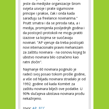
jeste da medijske organizacije širom
svijeta usvoje i prate sigurnosne
principe i prakse, čak i onda kada
sarađuju sa freelance novinarima."
Pruitt smatra i da se priroda rata, a i
medija, promijenila posljednjih godina i
da postojeći protokoli ne mogu pratiti
izazove sa kojima se suočavaju
novinari. "AP vjeruje da treba postojati
novi internacionalni pravni mehanizam
za zaštitu novinara - na osnovu kojeg bi
ubistvo novinara bilo označeno kao
ratni zločin".
Najmanje 60 novinara poginulo je
radeći svoj posao tokom prošle godine,
a više od hiljadu novinara stradalo je od
1992. godine od kada Komitet za
zaštitu novinara bilježi ove podatke. U
90% slučajeva ubistava novinara prođu
nekažnjeno.
Izvor:
AP
,
FCC