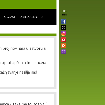
BHS
ENG
OGLASI
O MEDIACENTRU
 broj novinara u zatvoru u
roja uhapšenih freelancera
kažnjavanje nasilja nad
erica / Take me to Bosnia!'