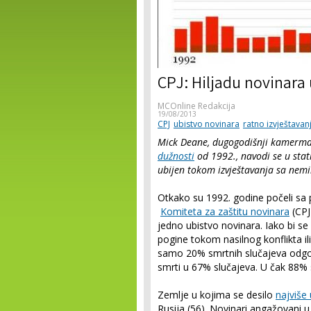
CPJ: Hiljadu novinara
MCOnline Redakcija
19/08/2013
CPJ
ubistvo novinara
ratno izvještavan
Mick Deane, dugogodišnji kamerm
dužnosti
od 1992., navodi se u stat
ubijen tokom izvještavanja sa nemi
Otkako su 1992. godine počeli sa 
Komiteta za zaštitu novinara
(CPJ
jedno ubistvo novinara. Iako bi se
pogine tokom nasilnog konflikta i
samo 20% smrtnih slučajeva odgo
smrti u 67% slučajeva. U čak 88% 
Zemlje u kojima se desilo
najviše
Rusija (56). Novinari angažovani