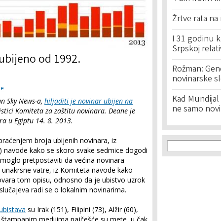
Žrtve rata na
I 31 godinu k
Srpskoj relat
 ubijeno od 1992.
Rožman: Geno
novinarske s
je
Kad Mundijal 
an Sky News-a,
hiljaditi je novinar ubijen na
ne samo novi
istici Komiteta za zaštitu novinara. Deane je
ra u Egiptu 14. 8. 2013.
praćenjem broja ubijenih novinara, iz
Search f
Search
) navode kako se skoro svake sedmice dogodi
 moglo pretpostaviti da većina novinara
li unakrsne vatre, iz Komiteta navode kako
vara tom opisu, odnosno da je ubistvo uzrok
slučajeva radi se o lokalnim novinarima.
 ubistava
su Irak (151), Filipini (73), Alžir (60),
 u štampanim medijima najčešće su mete, u čak