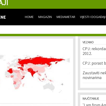
AJI
Skip to
main
content
HOME
MAGAZIN
MEDIAMETAR
VIJESTI I DOGAĐAJI
VEZANO
CPJ: rekordan
2012.
CPJ: porast b
Zaustaviti ne
novinarima
NAJČITANIJE
'I am from Am