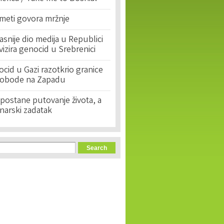
 meti govora mržnje
asnije dio medija u Republici
ivizira genocid u Srebrenici
cid u Gazi razotkrio granice
lobode na Zapadu
postane putovanje života, a
narski zadatak
orm