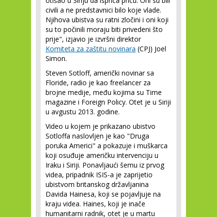
otišao u Siriju da ispriča priču. Oni su bili
civili a ne predstavnici bilo koje vlade.
Njihova ubistva su ratni zločini i oni koji
su to počinili moraju biti privedeni što
prije", izjavio je izvršni direktor
Komiteta za zaštitu novinara
(CPJ) Joel
Simon.
Steven Sotloff, američki novinar sa
Floride, radio je kao freelancer za
brojne medije, među kojima su Time
magazine i Foreign Policy. Otet je u Siriji
u avgustu 2013. godine.
Video u kojem je prikazano ubistvo
Sotloffa naslovljen je kao "Druga
poruka Americi" a pokazuje i muškarca
koji osuđuje američku intervenciju u
Iraku i Siriji. Ponavljaući šemu iz prvog
videa, pripadnik ISIS-a je zaprijetio
ubistvom britanskog državljanina
Davida Hainesa, koji se pojavljuje na
kraju videa. Haines, koji je inače
humanitarni radnik, otet je u martu