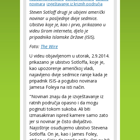
novinara
izvještavanje iz kriznih područja
Steven Sotloff drugi je ubijeni američki
novinar u posljednje dvije sedmice.
Ubistvo koje je, kao i prvo, prikazano u
videu širom interneta, djelo je
pripadnika Islamske Države (ISIS).
Foto:
The Wire
U videu objavljenom u utorak, 2.9.2014.
prikazano je ubistvo Sotloffa, koje je,
kao upozorenje američkoj vladi,
najavljeno dvije sedmice ranije kada je
pripadnik ISIS-a pogubio novinara
Jamesa Foleya na isti način.
"Novinari znaju da je izvještavanje iz
ratnih područja opasno i da mogu
poginuti tokom sukoba. Ali biti
izmasakriran ispred kamere samo zato
jer si novinar je čisto divljaštvo.
Najoštrije osuđujemo ubistvo Stevena
Sotloffa. On je, kao i James Foley,