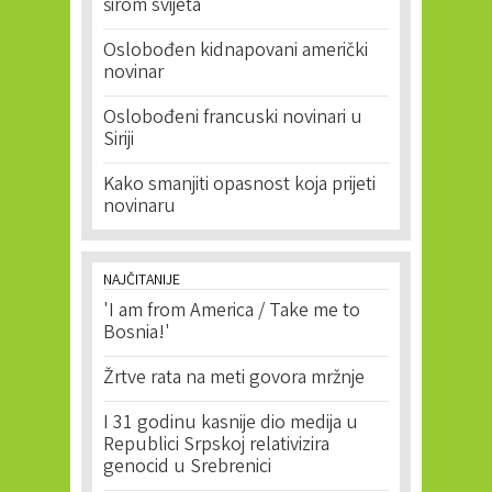
širom svijeta
Oslobođen kidnapovani američki
novinar
Oslobođeni francuski novinari u
Siriji
Kako smanjiti opasnost koja prijeti
novinaru
NAJČITANIJE
'I am from America / Take me to
Bosnia!'
Žrtve rata na meti govora mržnje
I 31 godinu kasnije dio medija u
Republici Srpskoj relativizira
genocid u Srebrenici