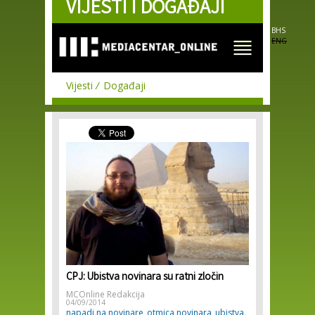
VIJESTI I DOGAĐAJI
Skip to
main
content
BHS
ENG
Vijesti
Događaji
CPJ: Ubistva novinara su ratni zločin
MCOnline Redakcija
04/09/2014
napadi na novinare
otmica novinara
ubistva