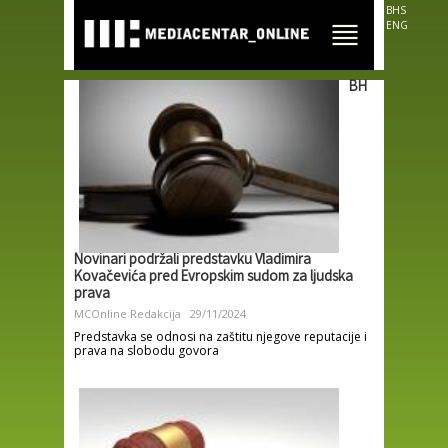
Skip to
BHS
main
ENG
content
BH
Novinari podržali predstavku Vladimira
Kovačevića pred Evropskim sudom za ljudska
prava
MCOnline Redakcija
29/11/2024
Predstavka se odnosi na zaštitu njegove reputacije i
prava na slobodu govora