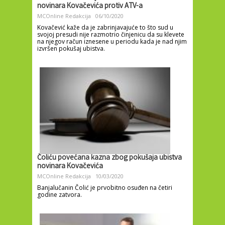
novinara Kovačevića protiv ATV-a
MCOnline Redakcija
06/10/2020
Kovačević kaže da je zabrinjavajuće to što sud u
svojoj presudi nije razmotrio činjenicu da su klevete
na njegov račun iznesene u periodu kada je nad njim
izvršen pokušaj ubistva.
Čoliću povećana kazna zbog pokušaja ubistva
novinara Kovačevića
MCOnline Redakcija
10/03/2020
Banjalučanin Čolić je prvobitno osuđen na četiri
godine zatvora.