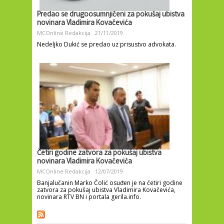
Predao se drugoosumnjičeni za pokušaj ubistva
novinara Vladimira Kovačevića
MCOnline Redakcija
21/11/2019
Nedeljko Dukić se predao uz prisustvo advokata.
Četiri godine zatvora za pokušaj ubistva
novinara Vladimira Kovačevića
MCOnline Redakcija
12/07/2019
Banjalučanin Marko Čolić osuđen je na četiri godine
zatvora za pokušaj ubistva Vladimira Kovačevića,
novinara RTV BN i portala gerila.info.