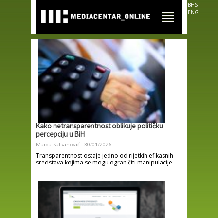
Skip to
BHS
main
ENG
content
Kako netransparentnost oblikuje političku
percepciju u BiH
Maida Salkanović
30/01/2026
Transparentnost ostaje jedno od rijetkih efikasnih
sredstava kojima se mogu ograničiti manipulacije