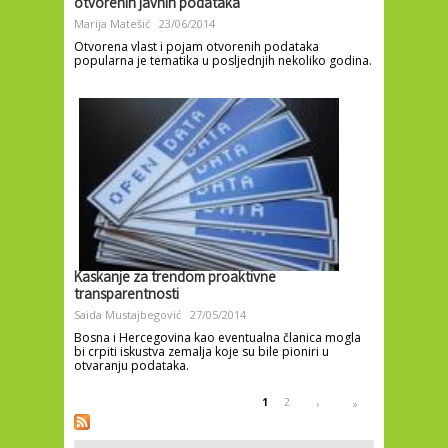
otvorenih javnih podataka
Marija Matešić
23/06/2014
Otvorena vlast i pojam otvorenih podataka
popularna je tematika u posljednjih nekoliko godina.
Kaskanje za trendom proaktivne
transparentnosti
Saida Mustajbegović
27/05/2014
Bosna i Hercegovina kao eventualna članica mogla
bi crpiti iskustva zemalja koje su bile pioniri u
otvaranju podataka.
Pages
1
2
›
»