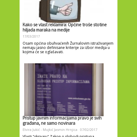
Kako se vlast reklamira: Općine troše stotine
hiljada maraka na medije
17/03/2017
Osam općina obuhvaćenih Žurnalovim istraživanjem
nemaju jasno definisane kriterije za izbor medija u
kojima će se oglašavati.
Pristup javnim informacijama pravo je svih
građana, ne samo novinara
Elvira Jukić - Mujkić
Jasmin Hrnjica
07/02/2017
Vlasti "skrivaju" Zakon o slobodi pristupa