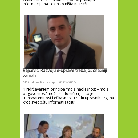
informacijama - da niko ništa ne traži...
Rajčević: Razvoju e-uprave treba još snažniji
zamah
MCOnline Redakcija
20/03/2015
"Pridržavanjem principa 'moja nadležnost – moja
odgovornost' može se dostići cilj, a to je
transparentnost i efikasnost u radu upravnih organa
kroz sveopštu informatizaciju".