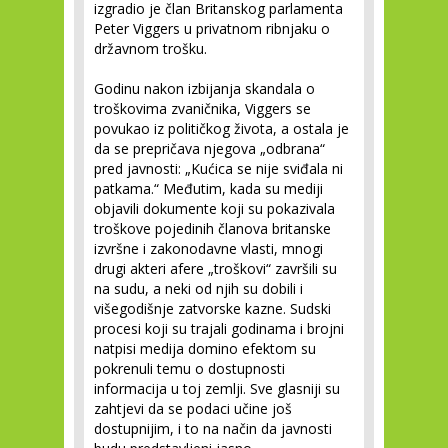
izgradio je član Britanskog parlamenta
Peter Viggers u privatnom ribnjaku o
državnom trošku.
Godinu nakon izbijanja skandala o
troškovima zvaničnika, Viggers se
povukao iz političkog života, a ostala je
da se prepričava njegova „odbrana“
pred javnosti: „Kućica se nije sviđala ni
patkama.“ Međutim, kada su mediji
objavili dokumente koji su pokazivala
troškove pojedinih članova britanske
izvršne i zakonodavne vlasti, mnogi
drugi akteri afere „troškovi“ završili su
na sudu, a neki od njih su dobili i
višegodišnje zatvorske kazne. Sudski
procesi koji su trajali godinama i brojni
natpisi medija domino efektom su
pokrenuli temu o dostupnosti
informacija u toj zemlji. Sve glasniji su
zahtjevi da se podaci učine još
dostupnijim, i to na način da javnosti