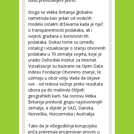
budu predstavljeni jasno.
Stoga se Velika Britanija globalno
nametnula kao jedan od vodećih
modela ostalim državama kada je riječ
o transparentnosti podataka, ali i
svijesti građana o korisnosti tih
podataka. Dokaz tome su između
ostalog i vizualizacije o stanju otvorenih
podataka u 70 zemalja svijeta, koje je
uradio Oxfordski institut za internet.
Vizualizacije su bazirane na Open Data
Indexu Fondacije Otvoreno znanje, te
uzimaju u obzir volju vlada da objave
sve - od redova vožnje preko rezultata
izbora pa do mašinski čitljivih
geografskih karti. Na osnovu Velika
Britanija predvodi grupu najotvorenijih
zemalja, a slijede je SAD, Danska,
Norveška, Nizozemska i Australija.
Tako da je višegodišnja korupcijska
priča pokrenula progresivan proces u