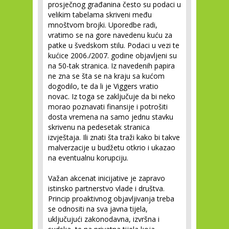
prosječnog građanina često su podaci u
velikim tabelama skriveni među
mnoštvom brojki. Uporedbe radi,
vratimo se na gore navedenu kuću za
patke u švedskom stilu. Podaci u vezi te
kućice 2006./2007. godine objavljeni su
na 50-tak stranica. Iz navedenih papira
ne zna se šta se na kraju sa kućom
dogodilo, te da li je Viggers vratio
novac. Iz toga se zaključuje da bi neko
morao poznavati finansije i potrošiti
dosta vremena na samo jednu stavku
skrivenu na pedesetak stranica
izvještaja. Ili znati šta traži kako bi takve
malverzacije u budžetu otkrio i ukazao
na eventualnu korupciju.
Važan akcenat inicijative je zapravo
istinsko partnerstvo vlade i društva.
Princip proaktivnog objavljivanja treba
se odnositi na sva javna tijela,
uključujući zakonodavna, izvršna i