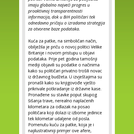
imaju globalno najveći progres u
proaktivnoj transparentnosti
informacija, dok u BiH političari tek
odnedavno pričaju o izradama strategija
za otvorene baze podataka.
Kuća za patke, na simboličan način,
obilježila je priču o novoj politici Velike
Britanije i novom pristupu u objavi
podataka. Prije pet godina tamošnji
mediji objavili su podatke o načinima
kako su političari privatno trošili novac
iz državnog budžeta. U izvještajima su
pronašli kako su knjigovođe vješto
prikrivale potkradanje iz državne kase.
Pronađene su stavke poput skupog
šišanja trave, nerealno naplaćenih
kilometara za odlazak na posao
političara koji dolazi iz izborne jedinice
tek kilometar udaljene od posla.
Pomenutu kuću za patke, koja je i
najilustrativniji primjer ove afere,