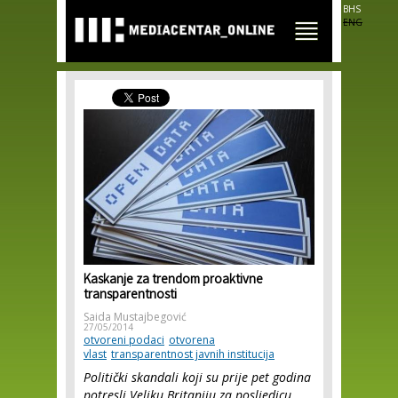
Skip to
BHS
main
ENG
content
Kaskanje za trendom proaktivne
transparentnosti
Saida Mustajbegović
27/05/2014
otvoreni podaci
otvorena
vlast
transparentnost javnih institucija
Politički skandali koji su prije pet godina
potresli Veliku Britaniju za posljedicu