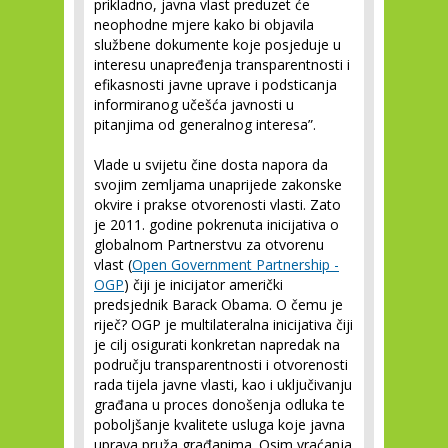
prikladno, javna vlast preduzet će
neophodne mjere kako bi objavila
službene dokumente koje posjeduje u
interesu unapređenja transparentnosti i
efikasnosti javne uprave i podsticanja
informiranog učešća javnosti u
pitanjima od generalnog interesa”.
Vlade u svijetu čine dosta napora da
svojim zemljama unaprijede zakonske
okvire i prakse otvorenosti vlasti. Zato
je 2011. godine pokrenuta inicijativa o
globalnom Partnerstvu za otvorenu
vlast (
Open Government Partnership -
OGP
) čiji je inicijator američki
predsjednik Barack Obama. O čemu je
riječ? OGP je multilateralna inicijativa čiji
je cilj osigurati konkretan napredak na
području transparentnosti i otvorenosti
rada tijela javne vlasti, kao i uključivanju
građana u proces donošenja odluka te
poboljšanje kvalitete usluga koje javna
uprava pruža građanima. Osim vraćanja