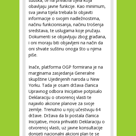
sudska, te na privatna tijela koja
obavljaju javne funkcije. Kao minimum,
sva javna tijela trebala bi objaviti
informacije o svojim nadležnostima,
načinu funkcionisanja, načinu trošenja
sredstava, te uslugama koje pružaju.
Dokumenti se objavljuju zbog građana,
i oni moraju biti objavljeni na način da
oni shvate suštinu onoga što u njima
piše.
Inače, platforma OGP formirana je na
marginama zasjedanja Generalne
skupštine Ujedinjenih naroda u New
Yorku. Tada je osam država članica
Upravnog odbora Inicijative potpisalo
Deklaraciju o otvorenoj vlasti te
najavilo akcione planove za svoje
zemlje. Trenutno u njoj učestvuju 64
države. Država da bi postala članica
Inicijative, mora prihvatiti Deklaraciju o
otvorenoj vlasti, uz javne konsultacije
donijeti nacionalni akcioni plan te se