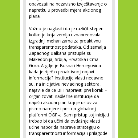
obavezati na nezavisno izvještavanje o
napretku u provedbi mjera akcionog
plana.
Važno je naglasiti da je različit stepen
koliko je koja zemlja uznapredovala
izgradnji mehanizama za proaktivnu
transparentnost podataka. Od zemalja
Zapadnog Balkana pristupile su
Makedonija, Srbija, Hrvatska i Crna
Gora. A gdje je Bosna i Hercegovina
kada je riječ o proaktivnoj objavi
informacija? Institucije vlasti nedavno
su, na inicijativu nevladinog sektora,
najavile da će BiH napraviti prvi korak –
organizovati nadležne institucije da
napišu akcioni plan koji je uslov za
pismo namjere i pristup globalnoj
platformi OGP-a. Sam pristup toj inicijati
trebao bi da učini da ovdašnje vlasti
učine napor da naprave strategiju o
transparentnosti informacija i prilagode