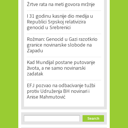
Žrtve rata na meti govora mržnje
I 31 godinu kasnije dio medija u
Republici Srpskoj relativizira
genocid u Srebrenici
Rožman: Genocid u Gazi razotkrio
granice novinarske slobode na
Zapadu
Kad Mundijal postane putovanje
života, a ne samo novinarski
zadatak
EFJ pozvao na odbacivanje tužbi
protiv Udruženja BH novinari i
Anise Mahmutović
Search form
Search