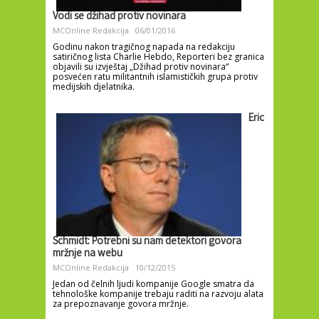
Vodi se džihad protiv novinara
MCOnline Redakcija
06/01/2016
Godinu nakon tragičnog napada na redakciju
satiričnog lista Charlie Hebdo, Reporteri bez granica
objavili su izvještaj „Džihad protiv novinara“
posvećen ratu militantnih islamističkih grupa protiv
medijskih djelatnika.
Eric
Schmidt: Potrebni su nam detektori govora
mržnje na webu
MCOnline Redakcija
10/12/2015
Jedan od čelnih ljudi kompanije Google smatra da
tehnološke kompanije trebaju raditi na razvoju alata
za prepoznavanje govora mržnje.