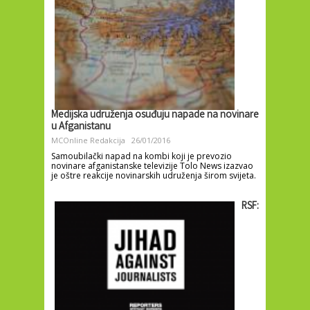
Medijska udruženja osuđuju napade na novinare
u Afganistanu
MCOnline Redakcija
26/01/2016
Samoubilački napad na kombi koji je prevozio
novinare afganistanske televizije Tolo News izazvao
je oštre reakcije novinarskih udruženja širom svijeta.
RSF: