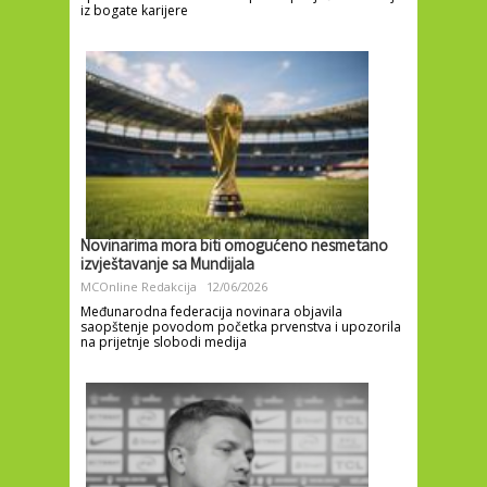
iz bogate karijere
Novinarima mora biti omogućeno nesmetano
izvještavanje sa Mundijala
MCOnline Redakcija
12/06/2026
Međunarodna federacija novinara objavila
saopštenje povodom početka prvenstva i upozorila
na prijetnje slobodi medija