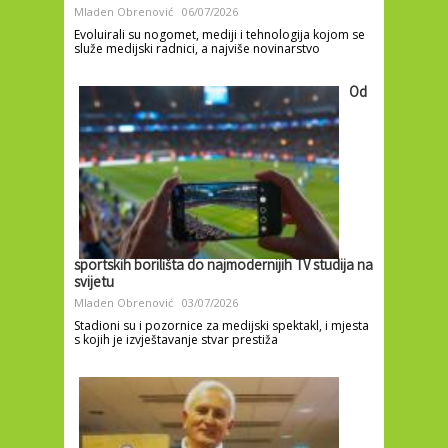
Mladen Obrenović
06/07/2026
Evoluirali su nogomet, mediji i tehnologija kojom se
služe medijski radnici, a najviše novinarstvo
Od
sportskih borilišta do najmodernijih TV studija na
svijetu
Mladen Obrenović
03/07/2026
Stadioni su i pozornice za medijski spektakl, i mjesta
s kojih je izvještavanje stvar prestiža