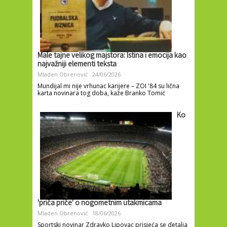
Male tajne velikog majstora: Istina i emocija kao
najvažniji elementi teksta
Mladen Obrenović
24/06/2026
Mundijal mi nije vrhunac karijere – ZOI '84 su lična
karta novinara tog doba, kaže Branko Tomić
Ko
'priča priče' o nogometnim utakmicama
Mladen Obrenović
18/06/2026
Sportski novinar Zdravko Lipovac prisjeća se detalja