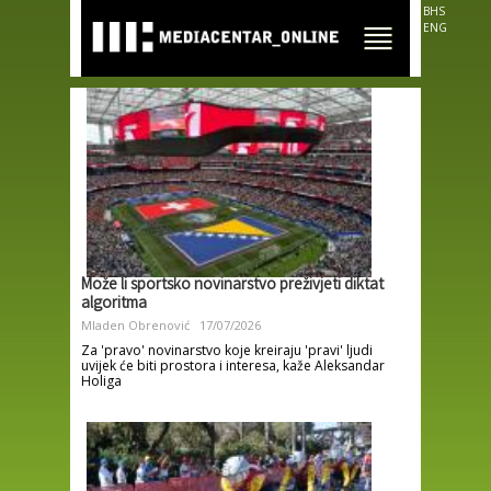
Skip to
BHS
main
ENG
content
Može li sportsko novinarstvo preživjeti diktat
algoritma
Mladen Obrenović
17/07/2026
Za 'pravo' novinarstvo koje kreiraju 'pravi' ljudi
uvijek će biti prostora i interesa, kaže Aleksandar
Holiga