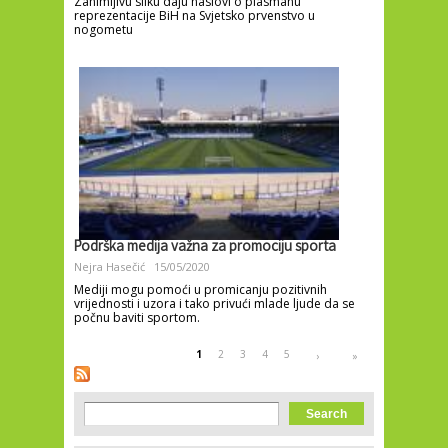
Zanimljivu sliku daju naslovi o plasmanu
reprezentacije BiH na Svjetsko prvenstvo u
nogometu
Podrška medija važna za promociju sporta
Nejra Hasečić
15/05/2020
Mediji mogu pomoći u promicanju pozitivnih
vrijednosti i uzora i tako privući mlade ljude da se
počnu baviti sportom.
Pages
1
2
3
4
5
›
»
Search form
Search