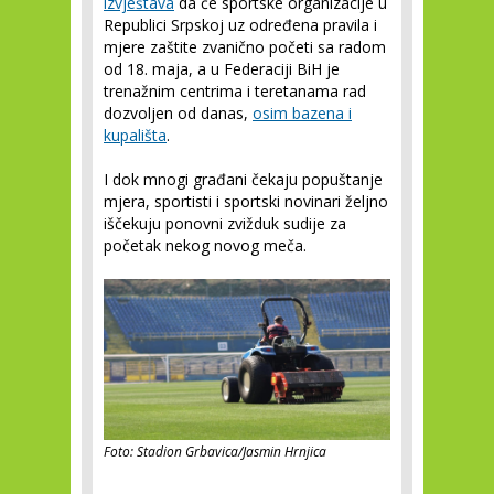
izvještava
da će sportske organizacije u
Republici Srpskoj uz određena pravila i
mjere zaštite zvanično početi sa radom
od 18. maja, a u Federaciji BiH je
trenažnim centrima i teretanama rad
dozvoljen od danas,
osim bazena i
kupališta
.
I dok mnogi građani čekaju popuštanje
mjera, sportisti i sportski novinari željno
iščekuju ponovni zvižduk sudije za
početak nekog novog meča.
Foto: Stadion Grbavica/Jasmin Hrnjica