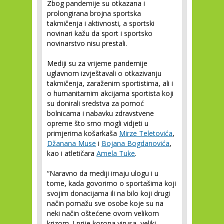
Zbog pandemije su otkazana i
prolongirana brojna sportska
takmičenja i aktivnosti, a sportski
novinari kažu da sport i sportsko
novinarstvo nisu prestali.
Mediji su za vrijeme pandemije
uglavnom izvještavali o otkazivanju
takmičenja, zaraženim sportistima, ali i
o humanitarnim akcijama sportista koji
su donirali sredstva za pomoć
bolnicama i nabavku zdravstvene
opreme što smo mogli vidjeti u
primjerima košarkaša
Mirze Teletovića
,
Džanana Muse
i
Bojana Bogdanovića
,
kao i atletičara
Amela Tuke
.
“Naravno da mediji imaju ulogu i u
tome, kada govorimo o sportašima koji
svojim donacijama ili na bilo koji drugi
način pomažu sve osobe koje su na
neki način oštećene ovom velikom
krizom. I prije korona virusa, veliki