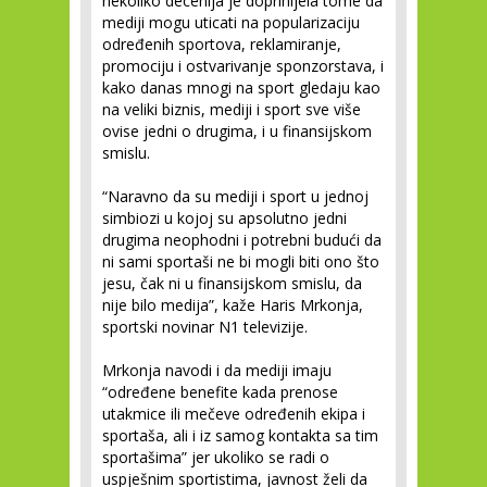
nekoliko decenija je doprinijela tome da
mediji mogu uticati na popularizaciju
određenih sportova, reklamiranje,
promociju i ostvarivanje sponzorstava, i
kako danas mnogi na sport gledaju kao
na veliki biznis, mediji i sport sve više
ovise jedni o drugima, i u finansijskom
smislu.
“Naravno da su mediji i sport u jednoj
simbiozi u kojoj su apsolutno jedni
drugima neophodni i potrebni budući da
ni sami sportaši ne bi mogli biti ono što
jesu, čak ni u finansijskom smislu, da
nije bilo medija”, kaže Haris Mrkonja,
sportski novinar N1 televizije.
Mrkonja navodi i da mediji imaju
“određene benefite kada prenose
utakmice ili mečeve određenih ekipa i
sportaša, ali i iz samog kontakta sa tim
sportašima” jer ukoliko se radi o
uspješnim sportistima, javnost želi da