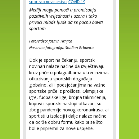
sportsko novinarstvo
COVID-19
Mediji mogu pomoći u promicanju
pozitivnih vrijednosti i uzora i tako
privući mlade ljude da se počnu baviti
sportom.
Foto/video: Jasmin Hrnjica
Naslovna fotografija: Stadion Grbavica
Dok je sport na čekanju, sportski
novinari nalaze načine da izvještavaju
kroz priče o prilagodbama u treninzima,
otkazivanju sportskih događaja
globalno, ali i podsjećanjima na važne
sportske priče iz prošlosti. Olimpijske
igre, fudbalske lige, brojna takmičenja,
kupovi i sportski nastupi otkazani su
zbog pandemije novog koronavirusa, ali
sportisti u izolaciji i dalje nalaze načine
da održe dobru formu kako bi se što
bolje pripremili za nove uspjehe.