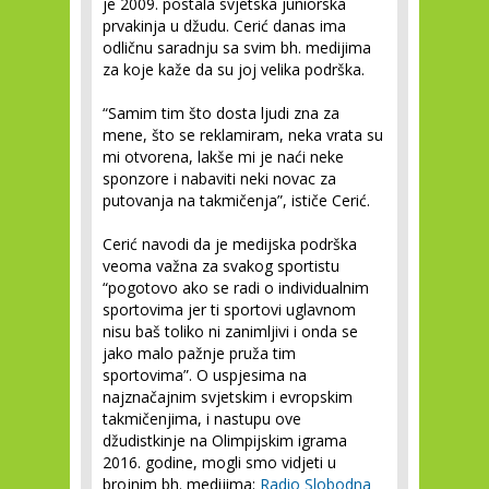
je 2009. postala svjetska juniorska
prvakinja u džudu. Cerić danas ima
odličnu saradnju sa svim bh. medijima
za koje kaže da su joj velika podrška.
“Samim tim što dosta ljudi zna za
mene, što se reklamiram, neka vrata su
mi otvorena, lakše mi je naći neke
sponzore i nabaviti neki novac za
putovanja na takmičenja”, ističe Cerić.
Cerić navodi da je medijska podrška
veoma važna za svakog sportistu
“pogotovo ako se radi o individualnim
sportovima jer ti sportovi uglavnom
nisu baš toliko ni zanimljivi i onda se
jako malo pažnje pruža tim
sportovima”. O uspjesima na
najznačajnim svjetskim i evropskim
takmičenjima, i nastupu ove
džudistkinje na Olimpijskim igrama
2016. godine, mogli smo vidjeti u
brojnim bh. medijima:
Radio Slobodna