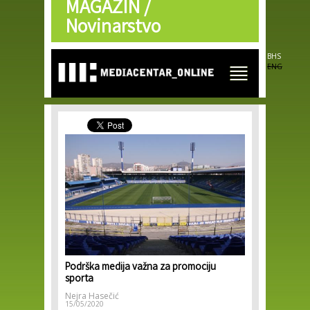
MAGAZIN /
Skip to
main
Novinarstvo
content
BHS
ENG
Podrška medija važna za promociju
sporta
Nejra Hasečić
15/05/2020