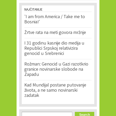
NAJČITANIJE
'I am from America / Take me to
Bosnia!'
Žrtve rata na meti govora mržnje
I 31 godinu kasnije dio medija u
Republici Srpskoj relativizira
genocid u Srebrenici
Rožman: Genocid u Gazi razotkrio
granice novinarske slobode na
Zapadu
Kad Mundijal postane putovanje
života, a ne samo novinarski
zadatak
Search form
Search