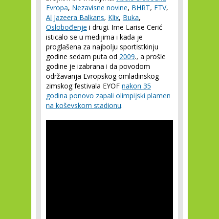
Evropa
,
Nezavisne novine
,
BHRT
,
FTV
,
Al Jazeera Balkans
,
Klix
,
Buka
,
Oslobođenje
i drugi. Ime Larise Cerić
isticalo se u medijima i kada je
proglašena za najbolju sportistkinju
godine sedam puta od
2009
., a prošle
godine je izabrana i da povodom
održavanja Evropskog omladinskog
zimskog festivala EYOF
nakon 35
godina ponovo zapali olimpijski plamen
na koševskom stadionu
.