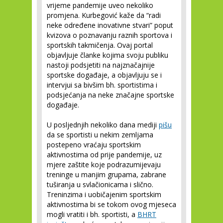
vrijeme pandemije uveo nekoliko
promjena. Kurbegović kaže da “radi
neke određene inovativne stvari” poput
kvizova o poznavanju raznih sportova i
sportskih takmičenja. Ovaj portal
objavljuje članke kojima svoju publiku
nastoji podsjetiti na najznačajnije
sportske događaje, a objavljuju se i
intervjui sa bivšim bh. sportistima i
podsjećanja na neke značajne sportske
događaje.
U posljednjih nekoliko dana mediji
pišu
da se sportisti u nekim zemljama
postepeno vraćaju sportskim
aktivnostima od prije pandemije, uz
mjere zaštite koje podrazumijevaju
treninge u manjim grupama, zabrane
tuširanja u svlačionicama i slično.
Treninzima i uobičajenim sportskim
aktivnostima bi se tokom ovog mjeseca
mogli vratiti i bh. sportisti, a
BHRT