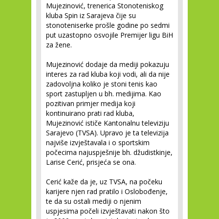
Mujezinović, trenerica Stonoteniskog
kluba Spin iz Sarajeva čije su
stonoteniserke prošle godine po sedmi
put uzastopno osvojile Premijer ligu BiH
za žene.
Mujezinović dodaje da mediji pokazuju
interes za rad kluba koji vodi, ali da nije
zadovoljna koliko je stoni tenis kao
sport zastupljen u bh. medijima. Kao
pozitivan primjer medija koji
kontinuirano prati rad kluba,
Mujezinović ističe Kantonalnu televiziju
Sarajevo (TVSA). Upravo je ta televizija
najviše izvještavala i o sportskim
počecima najuspješnije bh. džudistkinje,
Larise Cerić, prisjeća se ona.
Cerić kaže da je, uz TVSA, na počeku
karijere njen rad pratilo i Oslobođenje,
te da su ostali mediji o njenim
uspjesima počeli izvještavati nakon što