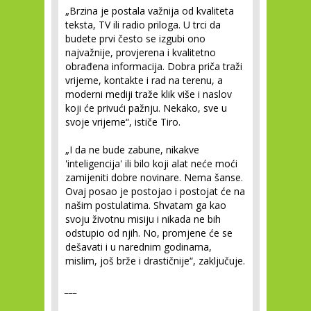
„Brzina je postala važnija od kvaliteta
teksta, TV ili radio priloga. U trci da
budete prvi često se izgubi ono
najvažnije, provjerena i kvalitetno
obrađena informacija. Dobra priča traži
vrijeme, kontakte i rad na terenu, a
moderni mediji traže klik više i naslov
koji će privući pažnju. Nekako, sve u
svoje vrijeme“, ističe Tiro.
„I da ne bude zabune, nikakve
'inteligencija' ili bilo koji alat neće moći
zamijeniti dobre novinare. Nema šanse.
Ovaj posao je postojao i postojat će na
našim postulatima. Shvatam ga kao
svoju životnu misiju i nikada ne bih
odstupio od njih. No, promjene će se
dešavati i u narednim godinama,
mislim, još brže i drastičnije“, zaključuje.
___