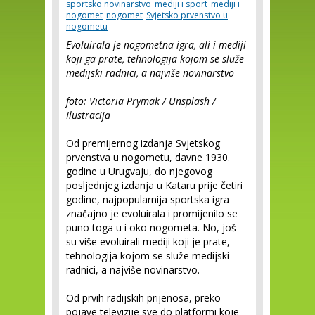
sportsko novinarstvo
mediji i sport
mediji i
nogomet
nogomet
Svjetsko prvenstvo u
nogometu
Evoluirala je nogometna igra, ali i mediji
koji ga prate, tehnologija kojom se služe
medijski radnici, a najviše novinarstvo
foto: Victoria Prymak / Unsplash /
Ilustracija
Od premijernog izdanja Svjetskog
prvenstva u nogometu, davne 1930.
godine u Urugvaju, do njegovog
posljednjeg izdanja u Kataru prije četiri
godine, najpopularnija sportska igra
značajno je evoluirala i promijenilo se
puno toga u i oko nogometa. No, još
su više evoluirali mediji koji je prate,
tehnologija kojom se služe medijski
radnici, a najviše novinarstvo.
Od prvih radijskih prijenosa, preko
pojave televizije sve do platformi koje