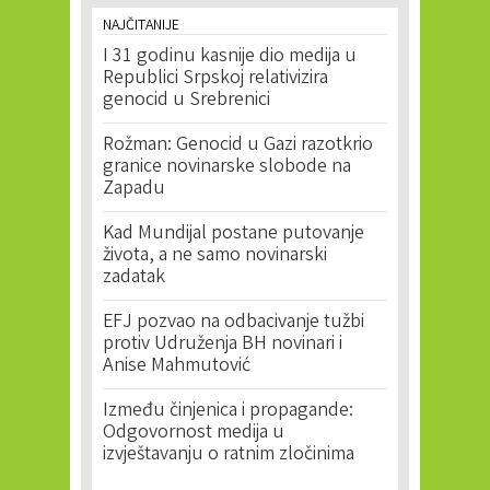
NAJČITANIJE
I 31 godinu kasnije dio medija u
Republici Srpskoj relativizira
genocid u Srebrenici
Rožman: Genocid u Gazi razotkrio
granice novinarske slobode na
Zapadu
Kad Mundijal postane putovanje
života, a ne samo novinarski
zadatak
EFJ pozvao na odbacivanje tužbi
protiv Udruženja BH novinari i
Anise Mahmutović
Između činjenica i propagande:
Odgovornost medija u
izvještavanju o ratnim zločinima