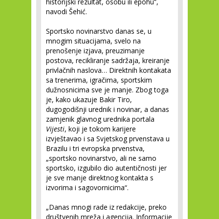
historijski rezultat, osobu ili epohu“,
navodi Šehić.
Sportsko novinarstvo danas se, u
mnogim situacijama, svelo na
prenošenje izjava, preuzimanje
postova, recikliranje sadržaja, kreiranje
privlačnih naslova… Direktnih kontakata
sa trenerima, igračima, sportskim
dužnosnicima sve je manje. Zbog toga
je, kako ukazuje Bakir Tiro,
dugogodišnji urednik i novinar, a danas
zamjenik glavnog urednika portala
Vijesti
, koji je tokom karijere
izvještavao i sa Svjetskog prvenstava u
Brazilu i tri evropska prvenstva,
„sportsko novinarstvo, ali ne samo
sportsko, izgubilo dio autentičnosti jer
je sve manje direktnog kontakta s
izvorima i sagovornicima“.
„Danas mnogi rade iz redakcije, preko
društvenih mreža i agencija. Informacije