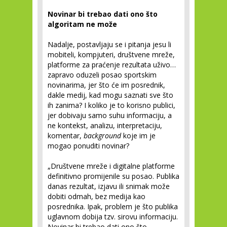
Novinar bi trebao dati ono što
algoritam ne može
Nadalje, postavljaju se i pitanja jesu li
mobiteli, kompjuteri, društvene mreže,
platforme za praćenje rezultata uživo…
zapravo oduzeli posao sportskim
novinarima, jer što će im posrednik,
dakle medij, kad mogu saznati sve što
ih zanima? I koliko je to korisno publici,
jer dobivaju samo suhu informaciju, a
ne kontekst, analizu, interpretaciju,
komentar,
background
koje im je
mogao ponuditi novinar?
„Društvene mreže i digitalne platforme
definitivno promijenile su posao. Publika
danas rezultat, izjavu ili snimak može
dobiti odmah, bez medija kao
posrednika. Ipak, problem je što publika
uglavnom dobija tzv. sirovu informaciju.
Novinar bi trebao dati ono što