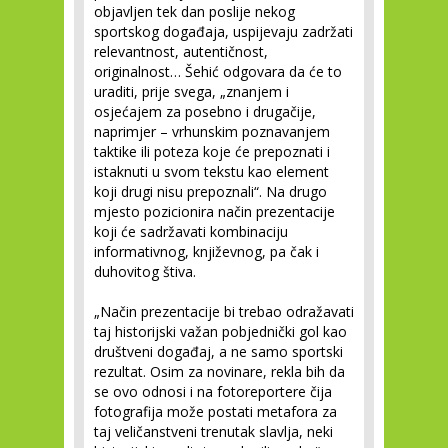
objavljen tek dan poslije nekog
sportskog događaja, uspijevaju zadržati
relevantnost, autentičnost,
originalnost… Šehić odgovara da će to
uraditi, prije svega, „znanjem i
osjećajem za posebno i drugačije,
naprimjer – vrhunskim poznavanjem
taktike ili poteza koje će prepoznati i
istaknuti u svom tekstu kao element
koji drugi nisu prepoznali“. Na drugo
mjesto pozicionira način prezentacije
koji će sadržavati kombinaciju
informativnog, književnog, pa čak i
duhovitog štiva.
„Način prezentacije bi trebao odražavati
taj historijski važan pobjednički gol kao
društveni događaj, a ne samo sportski
rezultat. Osim za novinare, rekla bih da
se ovo odnosi i na fotoreportere čija
fotografija može postati metafora za
taj veličanstveni trenutak slavlja, neki