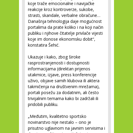
koje traže emocionalne i navijačke
reakcije kroz kontroverze, sukobe,
strasti, skandale, verbalne obračune…
Današnja tehnologija daje mogućnost
portalima da prate koliko i na koji način
publiku i njihove čitatelje privlače vijesti
koje im donose ekonomsku dobit“,
konstatira Šehić.
Ukazuje i kako, zbog široke
rasprostranjenosti i dostupnosti
informacijama (direktan prijenos
utakmice, izjave, press konferencije
uživo, objave samih klubova ili aktera
takmičenja na društvenim mrežama),
portali posežu za dodatnim, ali često
trivijalnim temama kako bi zadržali ili
pridobili publiku.
„Međutim, kvalitetno sportsko
novinarstvo nije nestalo – ono je
prisutno uglavnom na javnim servisima i