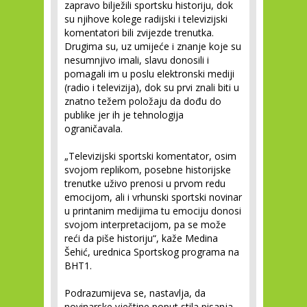
zapravo bilježili sportsku historiju, dok
su njihove kolege radijski i televizijski
komentatori bili zvijezde trenutka.
Drugima su, uz umijeće i znanje koje su
nesumnjivo imali, slavu donosili i
pomagali im u poslu elektronski mediji
(radio i televizija), dok su prvi znali biti u
znatno težem položaju da dođu do
publike jer ih je tehnologija
ograničavala.
„Televizijski sportski komentator, osim
svojom replikom, posebne historijske
trenutke uživo prenosi u prvom redu
emocijom, ali i vrhunski sportski novinar
u printanim medijima tu emociju donosi
svojom interpretacijom, pa se može
reći da piše historiju“, kaže Medina
Šehić, urednica Sportskog programa na
BHT1.
Podrazumijeva se, nastavlja, da
novinarske vještine poput stila pisanja,