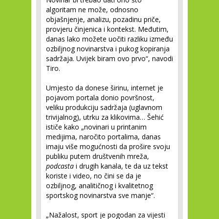
algoritam ne može, odnosno
objašnjenje, analizu, pozadinu priče,
provjeru činjenica i kontekst. Međutim,
danas lako možete uočiti razliku između
ozbiljnog novinarstva i pukog kopiranja
sadržaja. Uvijek biram ovo prvo“, navodi
Tiro.
Umjesto da donese širinu, internet je
pojavom portala donio površnost,
veliku produkciju sadržaja (uglavnom
trivijalnog), utrku za klikovima… Šehić
ističe kako „novinari u printanim
medijima, naročito portalima, danas
imaju više mogućnosti da prošire svoju
publiku putem društvenih mreža,
podcasta
i drugih kanala, te da uz tekst
koriste i video, no čini se da je
ozbiljnog, analitičnog i kvalitetnog
sportskog novinarstva sve manje“.
„Nažalost, sport je pogodan za vijesti