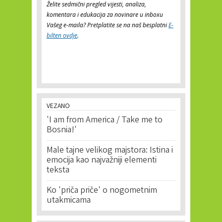
Želite sedmični pregled vijesti, analiza,
komentara i edukacija za novinare u inboxu
Vašeg e-maila? Pretplatite se na naš besplatni
E-
bilten ovdje
.
VEZANO
'I am from America / Take me to
Bosnia!'
Male tajne velikog majstora: Istina i
emocija kao najvažniji elementi
teksta
Ko 'priča priče' o nogometnim
utakmicama