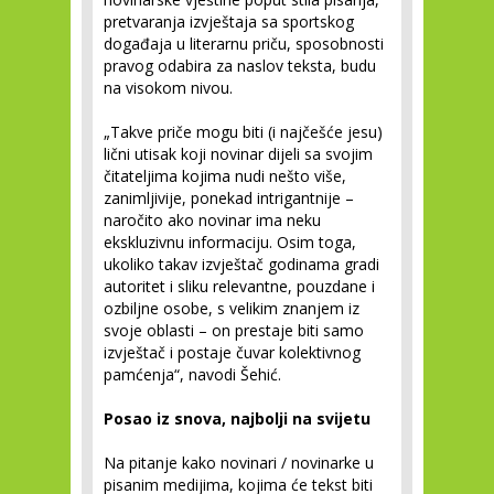
pretvaranja izvještaja sa sportskog
događaja u literarnu priču, sposobnosti
pravog odabira za naslov teksta, budu
na visokom nivou.
„Takve priče mogu biti (i najčešće jesu)
lični utisak koji novinar dijeli sa svojim
čitateljima kojima nudi nešto više,
zanimljivije, ponekad intrigantnije –
naročito ako novinar ima neku
ekskluzivnu informaciju. Osim toga,
ukoliko takav izvještač godinama gradi
autoritet i sliku relevantne, pouzdane i
ozbiljne osobe, s velikim znanjem iz
svoje oblasti – on prestaje biti samo
izvještač i postaje čuvar kolektivnog
pamćenja“, navodi Šehić.
Posao iz snova, najbolji na svijetu
Na pitanje kako novinari / novinarke u
pisanim medijima, kojima će tekst biti