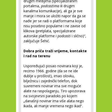
drugim medijima (specijaliziranim
portalima,
podcastima
ili drugim
kanalima komunikacije), ali ga je sve
manje i mora se uložiti napor da ga se
nađe jer se radi o platformama koje
nisu posebno popularne i ne zavise od
klikova (pretplata, specijalizirane
autorske platforme i
podcasti
i slično)“,
zaključuje Šehić.
Dobra priča traži vrijeme, kontakte
i rad na terenu
Uspoređujući posao novinara koji je,
recimo 1966. godine (da se ne ide
dublje u prošlost), imao olovku,
bilježnicu i zajednički telefon, dok
suvremeni novinar ima sve moguće
alate na raspolaganju, Tiro upozorava
na svojevrsni paradoks po kojem
„današnji novinar ima više alata nego
ikada, ali manje vremena nego ikad“.