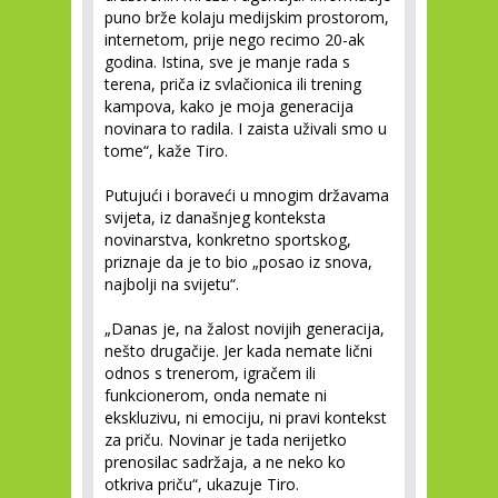
puno brže kolaju medijskim prostorom,
internetom, prije nego recimo 20-ak
godina. Istina, sve je manje rada s
terena, priča iz svlačionica ili trening
kampova, kako je moja generacija
novinara to radila. I zaista uživali smo u
tome“, kaže Tiro.
Putujući i boraveći u mnogim državama
svijeta, iz današnjeg konteksta
novinarstva, konkretno sportskog,
priznaje da je to bio „posao iz snova,
najbolji na svijetu“.
„Danas je, na žalost novijih generacija,
nešto drugačije. Jer kada nemate lični
odnos s trenerom, igračem ili
funkcionerom, onda nemate ni
ekskluzivu, ni emociju, ni pravi kontekst
za priču. Novinar je tada nerijetko
prenosilac sadržaja, a ne neko ko
otkriva priču“, ukazuje Tiro.