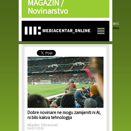
MAGAZIN /
Skip to
main
Novinarstvo
content
BHS
ENG
Dobre novinare ne mogu zamijeniti ni AI,
ni bilo kakva tehnologija
Mladen Obrenović
06/07/2026