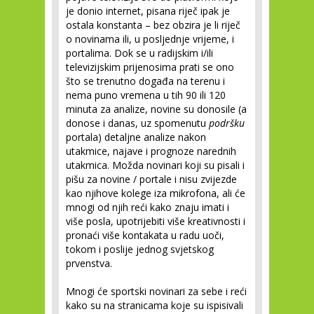
je donio internet, pisana riječ ipak je
ostala konstanta – bez obzira je li riječ
o novinama ili, u posljednje vrijeme, i
portalima. Dok se u radijskim i/ili
televizijskim prijenosima prati se ono
što se trenutno događa na terenu i
nema puno vremena u tih 90 ili 120
minuta za analize, novine su donosile (a
donose i danas, uz spomenutu
podršku
portala) detaljne analize nakon
utakmice, najave i prognoze narednih
utakmica. Možda novinari koji su pisali i
pišu za novine / portale i nisu zvijezde
kao njihove kolege iza mikrofona, ali će
mnogi od njih reći kako znaju imati i
više posla, upotrijebiti više kreativnosti i
pronaći više kontakata u radu uoči,
tokom i poslije jednog svjetskog
prvenstva.
Mnogi će sportski novinari za sebe i reći
kako su na stranicama koje su ispisivali