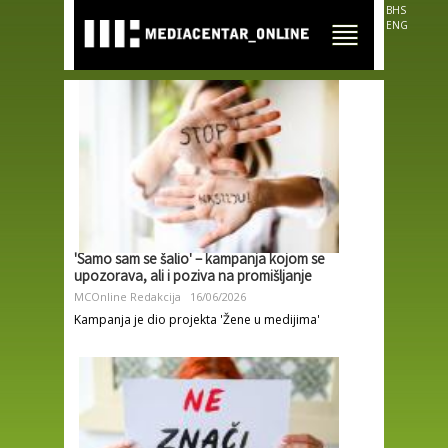
Skip to
BHS
main
ENG
content
'Samo sam se šalio' – kampanja kojom se
upozorava, ali i poziva na promišljanje
MCOnline Redakcija
16/06/2026
Kampanja je dio projekta 'Žene u medijima'