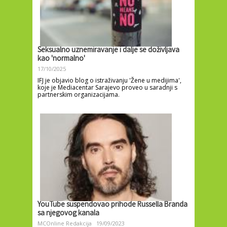
Seksualno uznemiravanje i dalje se doživljava
kao 'normalno'
17/10/2025
IFJ je objavio blog o istraživanju 'Žene u medijima',
koje je Mediacentar Sarajevo proveo u saradnji s
partnerskim organizacijama.
YouTube suspendovao prihode Russella Branda
sa njegovog kanala
MCOnline Redakcija
19/09/2023