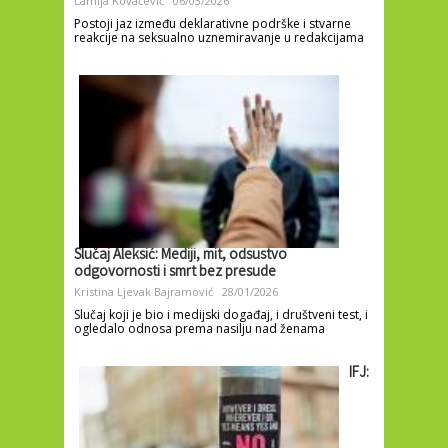
Lamija Kovačević
06/03/2026
Postoji jaz između deklarativne podrške i stvarne
reakcije na seksualno uznemiravanje u redakcijama
Slučaj Aleksić: Mediji, mit, odsustvo
odgovornosti i smrt bez presude
Kristina Ljevak Bajramović
28/01/2026
Slučaj koji je bio i medijski događaj, i društveni test, i
ogledalo odnosa prema nasilju nad ženama
IFJ: