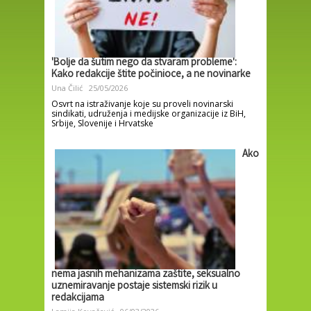
'Bolje da šutim nego da stvaram probleme':
Kako redakcije štite počinioce, a ne novinarke
Una Čilić
25/05/2026
Osvrt na istraživanje koje su proveli novinarski
sindikati, udruženja i medijske organizacije iz BiH,
Srbije, Slovenije i Hrvatske
Ako
nema jasnih mehanizama zaštite, seksualno
uznemiravanje postaje sistemski rizik u
redakcijama