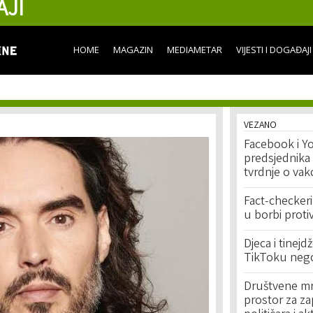
AJI
Skip to
main
content
HOME
MAGAZIN
MEDIAMETAR
VIJESTI I DOGAĐAJI
VEZANO
Facebook i Y
predsjednika 
tvrdnje o vak
Fact-checkeri
u borbi proti
Djeca i tinej
TikToku neg
Društvene mre
prostor za za