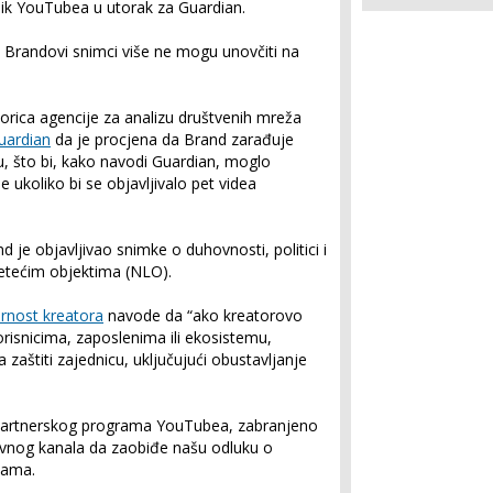
nik YouTubea u utorak za Guardian.
 Brandovi snimci više ne mogu unovčiti na
orica agencije za analizu društvenih mreža
Guardian
da je procjena da Brand zarađuje
u, što bi, kako navodi Guardian, moglo
je ukoliko bi se objavljivalo pet videa
d je objavljivao snimke o duhovnosti, politici i
letećim objektima (NLO).
rnost kreatora
navode da “ako kreatorovo
risnicima, zaposlenima ili ekosistemu,
aštiti zajednicu, uključujući obustavljanje
 partnerskog programa YouTubea, zabranjeno
ativnog kanala da zaobiđe našu odluku o
cama.