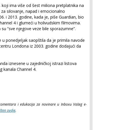
 koji ima više od šest miliona pretplatnika na
za silovanje, napad i emocionalno
6. i 2013. godine, kada je, piše Guardian, bio
hannel 4 i glumeći u holivudskim filmovima.
 su “sve njegove veze bile sporazumne”.
 u ponedjeljak saopštila da je primila navode
entru Londona iz 2003. godine dodajući da
da iznesene u zajedničkoj istrazi listova
og kanala Channel 4.
a, komentara i edukacija za novinare u Inboxu Vašeg e-
ilten ovdje
.