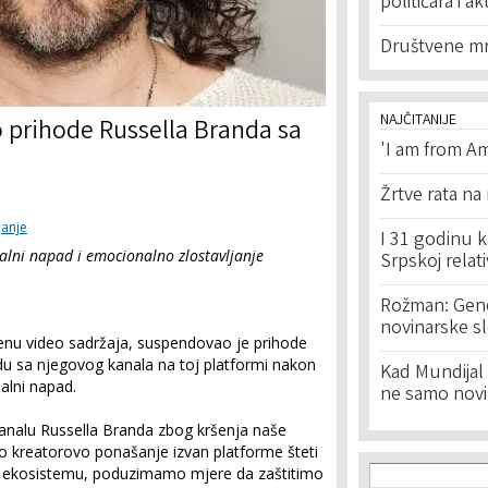
političara i ak
Društvene mr
NAJČITANIJE
prihode Russella Branda sa
'I am from Am
Žrtve rata na
janje
I 31 godinu k
alni napad i emocionalno zlostavljanje
Srpskoj relat
Rožman: Geno
novinarske s
jenu video sadržaja, suspendovao je prihode
u sa njegovog kanala na toj platformi nakon
Kad Mundijal 
ualni napad.
ne samo novi
kanalu Russella Branda zbog kršenja naše
ko kreatorovo ponašanje izvan platforme šteti
Search f
Search
li ekosistemu, poduzimamo mjere da zaštitimo