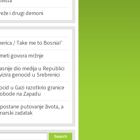
tivista
eže i drugi demoni
erica / Take me to Bosnia!'
 meti govora mržnje
asnije dio medija u Republici
ivizira genocid u Srebrenici
cid u Gazi razotkrio granice
lobode na Zapadu
postane putovanje života, a
narski zadatak
orm