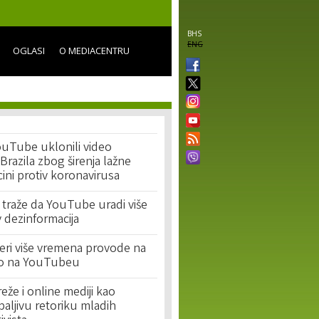
BHS
ENG
OGLASI
O MEDIACENTRU
ouTube uklonili video
Brazila zbog širenja lažne
cini protiv koronavirusa
 traže da YouTube uradi više
v dezinformacija
džeri više vremena provode na
o na YouTubeu
že i online mediji kao
paljivu retoriku mladih