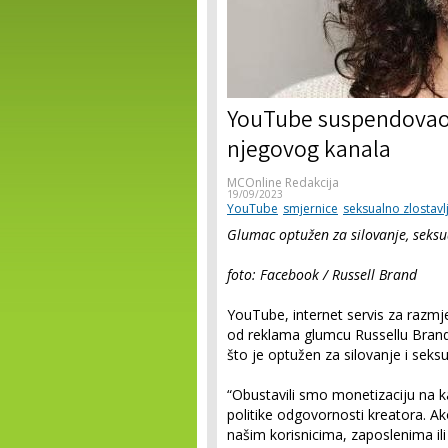
YouTube suspendovao 
njegovog kanala
MCOnline Redakcija
19/09/2023
YouTube
smjernice
seksualno zlostavl
Glumac optužen za silovanje, seksu
foto: Facebook / Russell Brand
YouTube, internet servis za razm
od reklama glumcu Russellu Brand
što je optužen za silovanje i seks
“Obustavili smo monetizaciju na 
politike odgovornosti kreatora. A
našim korisnicima, zaposlenima i