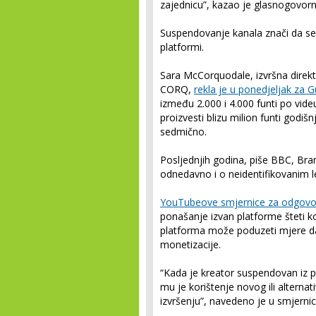
zajednicu”, kazao je glasnogovor
Suspendovanje kanala znači da se
platformi.
Sara McCorquodale, izvršna direkt
CORQ,
rekla je u ponedjeljak za 
između 2.000 i 4.000 funti po vide
proizvesti blizu milion funti godišn
sedmično.
Posljednjih godina, piše BBC, Bran
odnedavno i o neidentifikovanim 
YouTubeove smjernice za odgovo
ponašanje izvan platforme šteti ko
platforma može poduzeti mjere da z
monetizacije.
“Kada je kreator suspendovan iz
mu je korištenje novog ili altern
izvršenju”, navedeno je u smjerni