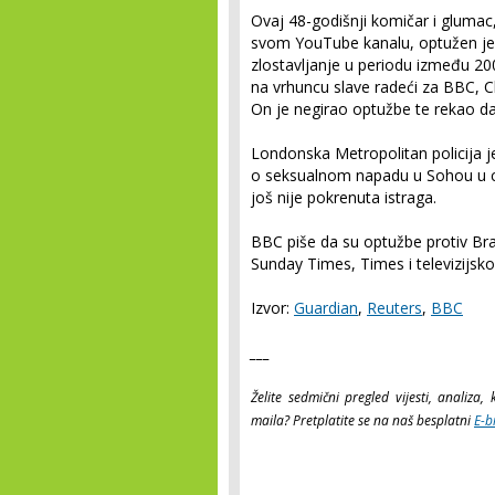
Ovaj 48-godišnji komičar i glumac,
svom YouTube kanalu, optužen je 
zlostavljanje u periodu između 200
na vrhuncu slave radeći za BBC, C
On je negirao optužbe te rekao da
Londonska Metropolitan policija je
o seksualnom napadu u Sohou u c
još nije pokrenuta istraga.
BBC piše da su optužbe protiv Bran
Sunday Times, Times i televizijsk
Izvor:
Guardian
,
Reuters
,
BBC
___
Želite sedmični pregled vijesti, analiz
maila? Pretplatite se na naš besplatni
E-b