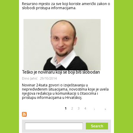
Resursno mjesto za sve koji koriste američki zakon o
slobodi pristupa informacijama.
Teško je novinaru koji se boji biti slobodan
Dino Jahić
29/10/2014
Novinar 24sata govori o izvještavanju u
nepredviđenim situacijama, novostima koje je uvela
njegova redakcija u komunikaciji s čitaocima i
pristupu informacijama u Hrvatskoj.
Pages
1
2
3
4
›
»
Search form
Search