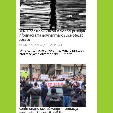
BHN: Hoće li novi Zakon o slobodi pristupa
informacijama novinarima još više otežati
posao?
MCOnline Redakcija
15/03/2021
Javne konsultacije o novom zakonu o pristupu
informacijama otvorene do 18. marta.
Kontinuirano uskraćivanje informacija