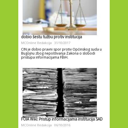
dobio šestu tužbu protiv institucija
MCOnline Redakcija
31/10/2017
CIN je dobio pravni spor protiv Općinskog suda u
Bugojnu zbog nepoštivanja Zakona o slobodi
pristupa informacijama FBiH.
FOIA Wiki: Pristup informacijama institucija SAD
MCOnline Redakcija
06/10/2016