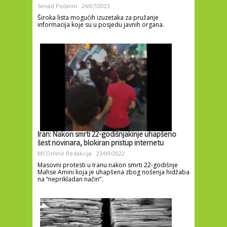
Senad Pećanin
24/07/2023
Široka lista mogućih izuzetaka za pružanje
informacija koje su u posjedu javnih organa.
Iran: Nakon smrti 22-godišnjakinje uhapšeno
šest novinara, blokiran pristup internetu
MCOnline Redakcija
23/09/2022
Masovni protesti u Iranu nakon smrti 22-godišnje
Mahse Amini koja je uhapšena zbog nošenja hidžaba
na ”neprikladan način”.