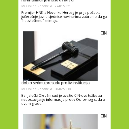
novinarima i javnosti u HNK-u
MCOnline Redakcija
27/01/2021
Premijer HNK-a Nevenko Herceg je prije početka
jučerašnje javne sjednice novinarima zabranio da ga
“neovlašteno” snimaju.
CIN
dobio sedmu presudu protiv institucija
MCOnline Redakcija
08/02/2018
Banjalučki Okružni sud je uvažio CIN-ovu tužbu za
nedostavljanje informacija protiv Osnovnog suda u
ovom gradu.
CIN