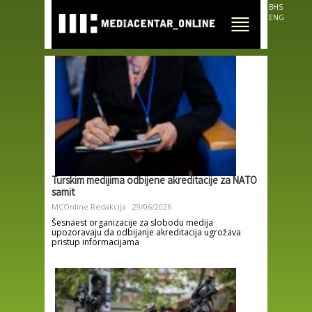
Skip to
BHS
main
ENG
content
Turskim medijima odbijene akreditacije za NATO
samit
MCOnline Redakcija
29/06/2026
Šesnaest organizacije za slobodu medija
upozoravaju da odbijanje akreditacija ugrožava
pristup informacijama