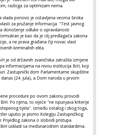
im, razloga za optimizam nema.
ila vlada ponovo je ostavljena veoma široka
vlasti za pružanje informacija. "Test javnog
za donošenje odluke o opravdanosti
formuliran je kao da je cilj predlagača zakona
acije, a ne prava građana čiji novac vlast
venih kriminalnih elita.
iH je od državnih zvaničnika zatražila izmjene
pa informacijama na nivou institucija BiH, koji
duri. Zastupnički dom Parlamentarne skupštine
i danas (24. jula), a Dom naroda u prvom
albene procedure po ovom zakonu provodi
 BiH. Po njima, to vijeće "ne ispunjava kriterije
gostepenog tijela". Između ostalog i zbog toga,
ttler uputio je pismo Kolegiju Zastupničkog
 Prijedlog zakona o slobodi pristupa
ja BiH uskladi sa međunarodnim standardima.