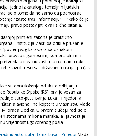
s državnih organa u potpunoj je koliziji sa
cija, jedno iz kataloga temeljnih ljudskih
 radi se o tome da ne samo da podnosilac
itanje "zašto traži informaciju" ili "kako će je
maju pravo postavljati ova i slična pitanja.
dašnjoj primjeni zakona je praktično
gana i institucija vlasti da odbije pružanje
g "povjerljivog karaktera sa oznakom
praksi pravda sigurnosnim, komercijalnim ili
pretvorila u idealnu zaštitu u najmanju ruku
rebe javnih resursa i državnih funkcija, pa čak
rakse su obrazloženja odluka o odbijanju
de Republike Srpske (RS): prvi je vezan za
gradnje auto-puta Banja Luka - Prijedor, a
ištenja aviona i helikoptera u vlasništvu Vlade
S Milorada Dodika. U prvom slučaju radi se o
ri stotinama miliona maraka, ali javnost je
ižnu vrijednost ugovorenog posla.
gradnju auto-puta Banja Luka - Prijedor
Vlada