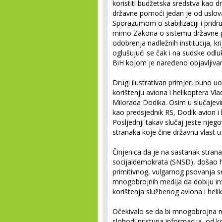
koristiti budžetska sredstva kao 
državne pomoći jedan je od uslova
Sporazumom o stabilizaciji i pridr
mimo Zakona o sistemu državne p
odobrenja nadležnih institucija, k
oglušujući se čak i na sudske odl
BiH kojom je naređeno objavljiva
Drugi ilustrativan primjer, puno uoč
korištenju aviona i helikoptera Vl
Milorada Dodika. Osim u slučajev
kao predsjednik RS, Dodik avion i h
Posljednji takav slučaj jeste njeg
stranaka koje čine državnu vlast u
Činjenica da je na sastanak strana
socijaldemokrata (SNSD), došao h
primitivnog, vulgarnog psovanja s
mnogobrojnih medija da dobiju in
korištenja službenog aviona i helik
Očekivalo se da bi mnogobrojna 
slobodi pristupa informacija, od k