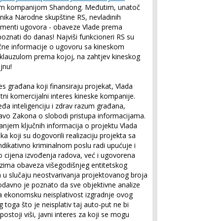
kom kompanijom Shandong. Međutim, unatoč
anika Narodne skupštine RS, nevladinih
 elementi ugovora - obaveze Vlade prema
oznati do danas! Najviši funkcioneri RS su
učne informacije o ugovoru sa kineskom
lauzulom prema kojoj, na zahtjev kineskog
jnu!
es građana koji finansiraju projekat, Vlada
atni komercijalni interes kineske kompanije.
eđa inteligenciju i zdrav razum građana,
pravo Zakona o slobodi pristupa informacijama.
anjem ključnih informacija o projektu Vlada
ika koji su dogovorili realizaciju projekta sa
ndikativno kriminalnom poslu radi upućuje i
 cijena izvođenja radova, već i ugovorena
uzima obaveza višegodišnjeg entitetskog
a u slučaju neostvarivanja projektovanog broja
 odavno je poznato da sve objektivne analize
 na ekonomsku neisplativost izgradnje ovog
 toga što je neisplativ taj auto-put ne bi
postoji viši, javni interes za koji se mogu