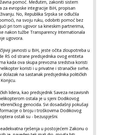
državna pomoć. Međutim, zakoniti sistem
 za evropske integracije BiH, propisan
uživanju. No, Republika Srpska se odlučila
omoći, na svoju ruku, odobriti pomoć bez
rijući pri tom ugovor sa kineskim partnerima,
uke nakon tužbe Transparency Internationala
nje ugovora.
ljiviji javnosti u BiH, jeste očita zloupotreba u
ade RS od strane predsjednika ovog entiteta
ima kada ova skupa prevozna sredstva koristi
elikopter koristi i u privatne i stranačke svrhe.
ov dolazak na sastanak predsjednika političkih
 Konjicu.
čkih lidera, kao predsjednik Saveza nezavisnih
elikopterom ostala je u sjeni Dodikovog
rebreničkog genocida. Svi dosadašnji pokušaji
formacije o broju i troškovima Dodikovog
optera ostali su - bezuspješni.
neadekvatna rješenja u postojećem Zakonu o
ojih je naveden tek mali dio, mogla biti