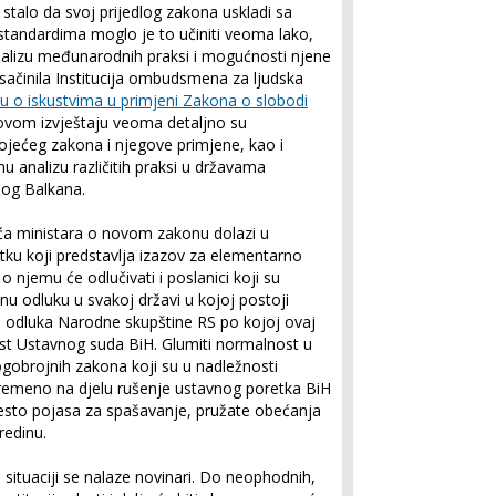
o stalo da svoj prijedlog zakona uskladi sa
andardima moglo je to učiniti veoma lako,
nalizu međunarodnih praksi i mogućnosti njene
 sačinila Institucija ombudsmena za ljudska
ju o iskustvima u primjeni Zakona o slobodi
 ovom izvještaju veoma detaljno su
ojećeg zakona i njegove primjene, kao i
 analizu različitih praksi u državama
nog Balkana.
eća ministara o novom zakonu dolazi u
utku koji predstavlja izazov za elementarno
o njemu će odlučivati i poslanici koji su
vnu odluku u svakoj državi u kojoj postoji
 odluka Narodne skupštine RS po kojoj ovaj
ost Ustavnog suda BiH. Glumiti normalnost u
obrojnih zakona koji su u nadležnosti
remeno na djelu rušenje ustavnog poretka BiH
jesto pojasa za spašavanje, pružate obećanja
redinu.
situaciji se nalaze novinari. Do neophodnih,