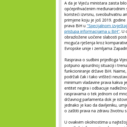
A da je Vijeću ministara zaista bil
općeprihvaćenim međunarodnim st
koristeći izvrsnu, sveobuhvatnu a
primjene koju je još 2019. godine
prava BiH u
"Specijalnom izvješta
pristupa informacijama u BiH"
. U
obrazložene uočene slabosti post
moguća rješenja kroz komparativnu
Evropske unije i zemljama Zapad
Rasprava o sudbini prijedloga Vij
potpuno apsurdnoj situaciji i tren
funkcioniranje države BiH. Naime, 
podržali čak i tako vrišteći neusta
minimum vladavine prava kakva je
entitet negira i odbacuje nadležn
raspravama o tek jednom od mnog
državnog parlamenta dok je istov
jednako je kao da davljeniku, um
o zaštiti prava na zdravu životnu s
U ovakvim okolnostima u najtežoj 