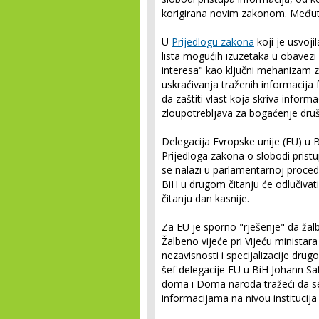
korigirana novim zakonom. Međut
U
Prijedlogu zakona
koji je usvoj
lista mogućih izuzetaka u obavezi 
interesa" kao ključni mehanizam 
uskraćivanja traženih informacija 
da zaštiti vlast koja skriva inform
zloupotrebljava za bogaćenje društ
Delegacija Evropske unije (EU) u B
Prijedloga zakona o slobodi pristu
se nalazi u parlamentarnoj proce
BiH u drugom čitanju će odlučivat
čitanju dan kasnije.
Za EU je sporno "rješenje" da ž
Žalbeno vijeće pri Vijeću ministara
nezavisnosti i specijalizacije dru
šef delegacije EU u BiH Johann Sa
doma i Doma naroda tražeći da se
informacijama na nivou instituci