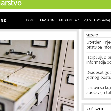
arstvo
Skip to
main
content
HOME
MAGAZIN
MEDIAMETAR
VIJESTI I DOGAĐAJI
VEZANO
Utvrđen Prij
pristupa inf
Iscrpljujući 
informacija o
Dvadeset god
jednog post
Izazovi sa koj
suočavaju to
NAJČITANIJE