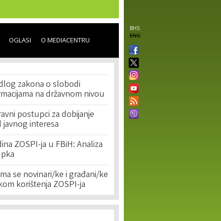
BHS
ENG
OGLASI
O MEDIACENTRU
edlog zakona o slobodi
ormacijama na državnom nivou
pravni postupci za dobijanje
d javnog interesa
ina ZOSPI-ja u FBiH: Analiza
upka
ima se novinari/ke i građani/ke
kom korištenja ZOSPI-ja