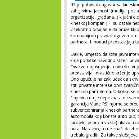
RS je potpisala ugovor sa kines
zahtjevima javnosti (medija, posl
organizacija, građana...) ključni
kineskoj kompaniji - su ostale nep
višekratno odbijanje da pruže klj
kompanijom pravdali ugovornom k
partnera, ti podaci predstavljaju ta
Dakle, umjesto da štite javni inter
krije podatke navodno štiteći priv
Ovakvo objašnjenje, osim što vrij
predstavlja i drastično kršenje u
Ono upućuje na zaključak da skriv
štiti privatne interese onih zvaničn
kineskim partnerima. O koliko se i
činjenica da je nepoznata ne samo
garancija Vlade RS: njome se pre
subvencioniranja kineskih partner
automobila koji koriste auto-put;
(projekcije broja vozila) ukazuju
puta. Naravno, to ne znači da zbog
trebalo graditi. Za takve slučajeve 