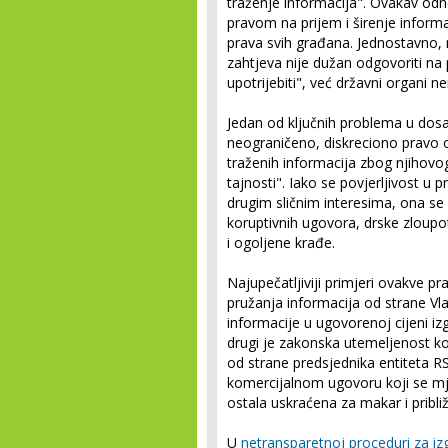
traženje informacija". Ovakav odno
pravom na prijem i širenje informa
prava svih građana. Jednostavno,
zahtjeva nije dužan odgovoriti na p
upotrijebiti", već državni organi ne
Jedan od ključnih problema u dosa
neograničeno, diskreciono pravo or
traženih informacija zbog njihovo
tajnosti". Iako se povjerljivost u 
drugim sličnim interesima, ona se 
koruptivnih ugovora, drske zloupot
i ogoljene krađe.
Najupečatljiviji primjeri ovakve p
pružanja informacija od strane Vla
informacije u ugovorenoj cijeni iz
drugi je zakonska utemeljenost kor
od strane predsjednika entiteta R
komercijalnom ugovoru koji se mje
ostala uskraćena za makar i pribl
U
netransparetnoj proceduri za iz