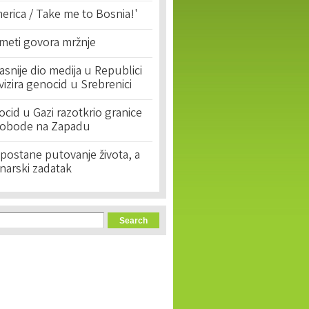
erica / Take me to Bosnia!'
 meti govora mržnje
asnije dio medija u Republici
ivizira genocid u Srebrenici
cid u Gazi razotkrio granice
lobode na Zapadu
postane putovanje života, a
narski zadatak
orm