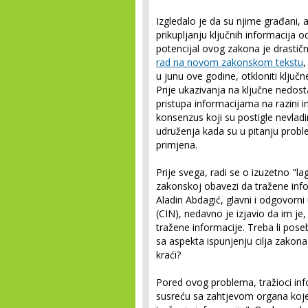
Izgledalo je da su njime građani, 
prikupljanju ključnih informacija o
potencijal ovog zakona je drastič
rad na novom zakonskom tekstu
,
u junu ove godine, otkloniti ključn
Prije ukazivanja na ključne nedos
pristupa informacijama na razini in
konsenzus koji su postigle nevladi
udruženja kada su u pitanju prob
primjena.
Prije svega, radi se o izuzetno "
zakonskoj obavezi da tražene inf
Aladin Abdagić, glavni i odgovorni
(CIN), nedavno je izjavio da im je,
tražene informacije. Treba li pos
sa aspekta ispunjenju cilja zakona
kraći?
Pored ovog problema, tražioci inf
susreću sa zahtjevom organa koje