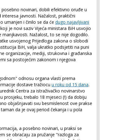
a posebno novinari, dobili efektivno oruđe u
d interesa javnosti. Nažalost, praktični
no umanjen i činilo se da će
dugo najavljivani
 koji je novi saziv Vijeća ministara BiH usvojio
e manjkavosti. Nažalost, to se nije dogodilo.
tatke usvojenog Prijedloga zakona o slobodi
stitucija BiH, valja ukratko podsjetiti na puni
ne organizacije, mediji, strukovna i građanska
lemi sa postojećim zakonom i njegova
lagodnom" odnosu organa vlasti prema
ormacije dostave tražiocu
u roku od 15 dana
.
 urednik Centra za istraživačko novinarstvo
 u prosjeku, trebalo 18 mjeseci (!) da dobiju
ebno objašnjavati svu besmislenost ove prakse
 taman da je ovaj period čekanja i u pola
ormacija, a posebno novinari, u praksi se
m se obraćaju za pružanje "razloga za