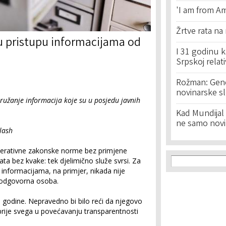
'I am from Am
Žrtve rata na
u pristupu informacijama od
I 31 godinu k
Srpskoj relat
Rožman: Geno
novinarske s
pružanje informacija koje su u posjedu javnih
Kad Mundijal 
ne samo novi
lash
mperativne zakonske norme bez primjene
Search f
Search
ta bez kvake: tek djelimično služe svrsi. Za
 informacijama, na primjer, nikada nije
a odgovorna osoba.
 godine. Nepravedno bi bilo reći da njegovo
 prije svega u povećavanju transparentnosti