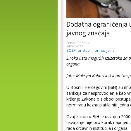
Dodatna ograničenja 
javnog značaja
Senad Pećanin
24/07/2023
ZOSPI
pristup informacijama
Široka lista mogućih izuzetaka za 
organa.
foto: Maksym Kaharlytskyi on Unsp
U Bosni i Hercegovini (BiH) su i
sankcija za nesprovodjenje kao vra
kršenje Zakona o slobodi pristupa
normiranu kaznu platila niti jedn
Ovaj zakon u BiH je usvojen 2000.
usvajanje nije bilo korak naprijed
rada državnih institucija i organa.