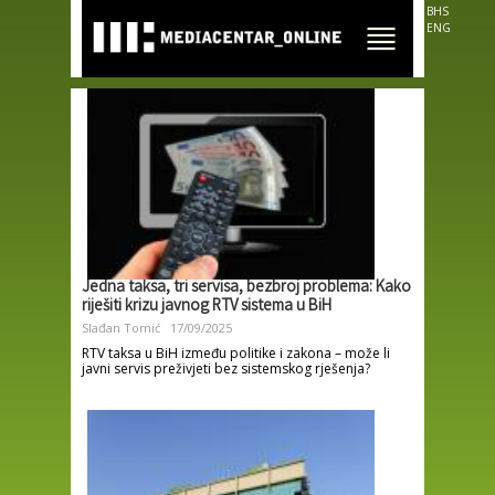
Skip to
BHS
main
ENG
content
Jedna taksa, tri servisa, bezbroj problema: Kako
riješiti krizu javnog RTV sistema u BiH
Slađan Tomić
17/09/2025
RTV taksa u BiH između politike i zakona – može li
javni servis preživjeti bez sistemskog rješenja?