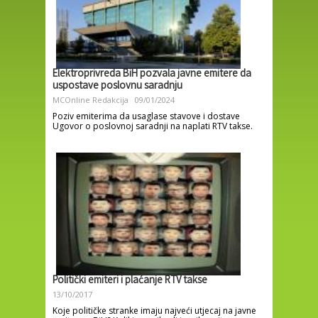
Elektroprivreda BiH pozvala javne emitere da
uspostave poslovnu saradnju
MCOnline Redakcija
09/01/2024
Poziv emiterima da usaglase stavove i dostave
Ugovor o poslovnoj saradnji na naplati RTV takse.
Politički emiteri i plaćanje RTV takse
13/10/2017
Koje političke stranke imaju najveći utjecaj na javne