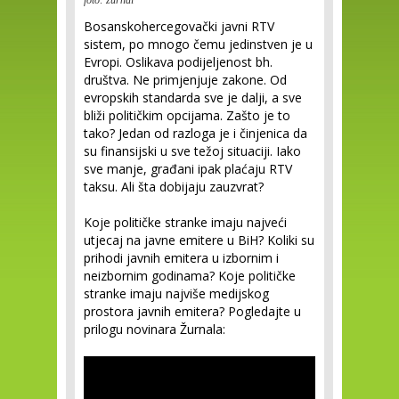
foto: žurnal
Bosanskohercegovački javni RTV
sistem, po mnogo čemu jedinstven je u
Evropi. Oslikava podijeljenost bh.
društva. Ne primjenjuje zakone. Od
evropskih standarda sve je dalji, a sve
bliži političkim opcijama. Zašto je to
tako? Jedan od razloga je i činjenica da
su finansijski u sve težoj situaciji. Iako
sve manje, građani ipak plaćaju RTV
taksu. Ali šta dobijaju zauzvrat?
Koje političke stranke imaju najveći
utjecaj na javne emitere u BiH? Koliki su
prihodi javnih emitera u izbornim i
neizbornim godinama? Koje političke
stranke imaju najviše medijskog
prostora javnih emitera? Pogledajte u
prilogu novinara Žurnala: