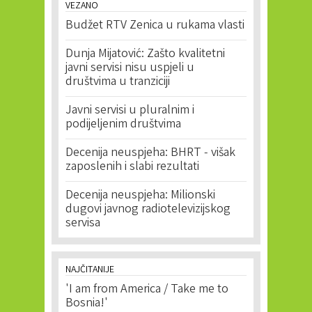
VEZANO
Budžet RTV Zenica u rukama vlasti
Dunja Mijatović: Zašto kvalitetni
javni servisi nisu uspjeli u
društvima u tranziciji
Javni servisi u pluralnim i
podijeljenim društvima
Decenija neuspjeha: BHRT - višak
zaposlenih i slabi rezultati
Decenija neuspjeha: Milionski
dugovi javnog radiotelevizijskog
servisa
NAJČITANIJE
'I am from America / Take me to
Bosnia!'