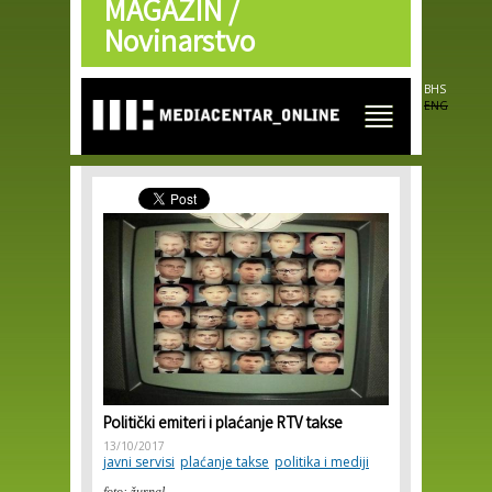
MAGAZIN /
Skip to
main
Novinarstvo
content
BHS
ENG
Politički emiteri i plaćanje RTV takse
13/10/2017
javni servisi
plaćanje takse
politika i mediji