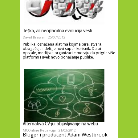
Teška, ali neophodna evolucija vesti
David Brewer
25/07/2012
Publika, osnažena alatima kojima bira, stvara,
obogaćuje i deli, je novi super-korisnik. Da bi
opstale, medijske organizacije moraju da prigrle više
platformi i uvek novo ponašanje publike.
Alternativa CV-ju: objavljivanje na webu
MCOnline Redakcija
21/03/2012
Bloger i producent Adam Westbrook