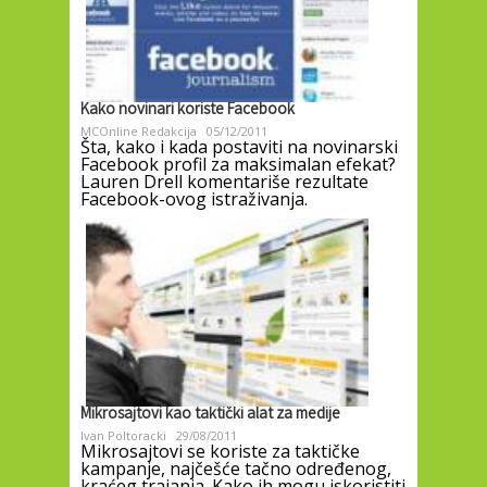
Kako novinari koriste Facebook
MCOnline Redakcija
05/12/2011
Šta, kako i kada postaviti na novinarski
Facebook profil za maksimalan efekat?
Lauren Drell komentariše rezultate
Facebook-ovog istraživanja.
Mikrosajtovi kao taktički alat za medije
Ivan Poltoracki
29/08/2011
Mikrosajtovi se koriste za taktičke
kampanje, najčešće tačno određenog,
kraćeg trajanja. Kako ih mogu iskoristiti