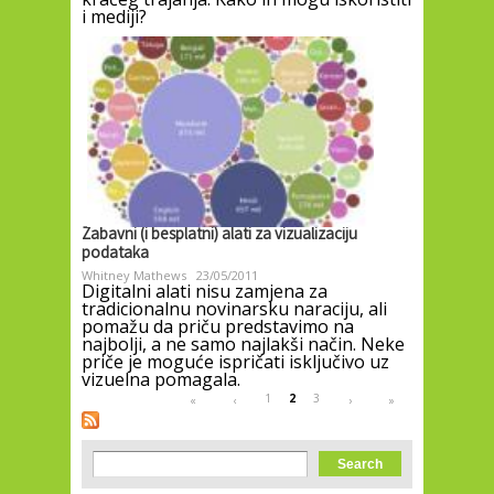
i mediji?
Zabavni (i besplatni) alati za vizualizaciju
podataka
Whitney Mathews
23/05/2011
Digitalni alati nisu zamjena za
tradicionalnu novinarsku naraciju, ali
pomažu da priču predstavimo na
najbolji, a ne samo najlakši način. Neke
priče je moguće ispričati isključivo uz
vizuelna pomagala.
Pages
1
2
3
«
‹
›
»
Search form
Search