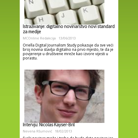
Istraživanje: digitalno novinarstvo novi standard
za medije
MCOnline Redakcija
13/06/2013
Oriella Digital Journalism Study pokazuje da sve veći
broj novina stavlja digitalno na prvo mjesto, te da je
povjerenje u društvene mreže kao izvore vijesti u
porastu.
Intervju: Nicolas Kayser-Bril
Nevena Ršumović
18/02/2013