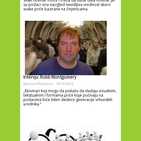
Svaki novinar može i treba da bude data novinar jer
su podaci ona naizgled nevidljiva vrednost skoro
svake priče bazirane na činjenicama.
Intervju: Robb Montgomery
Nevena Ršumović
18/12/2012
„Novinari koji mogu da pokažu da vladaju vizualnim,
tekstualnim i formama priče koje počivaju na
podacima biće lideri sledeće generacije vrhunskih
urednika.“