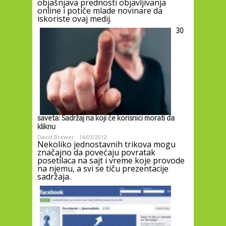
objašnjava prednosti objavljivanja
online i potiče mlade novinare da
iskoriste ovaj medij.
30
saveta: Sadržaj na koji će korisnici morati da
kliknu
David Brewer
14/03/2012
Nekoliko jednostavnih trikova mogu
značajno da povećaju povratak
posetilaca na sajt i vreme koje provode
na njemu, a svi se tiču prezentacije
sadržaja.