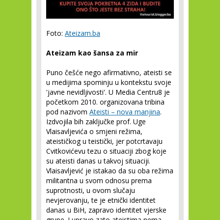
Foto:
Ateizam.ba
Ateizam kao šansa za mir
Puno češće nego afirmativno, ateisti se
u medijima spominju u kontekstu svoje
'javne nevidljivosti'. U Media Centru
8
je
početkom 2010. organizovana tribina
pod nazivom
Ateisti – nova manjina
.
Izdvojila bih zaključke prof. Uge
Vlaisavljevića o smjeni režima,
ateističkog u teistički, jer potcrtavaju
Cvitkovićevu tezu o situaciji zbog koje
su ateisti danas u takvoj situaciji.
Vlaisavljević je istakao da su oba režima
militantna u svom odnosu prema
suprotnosti, u ovom slučaju
nevjerovanju, te je etnički identitet
danas u BiH, zapravo identitet vjerske
grupe. I upravo zato ateistima nema