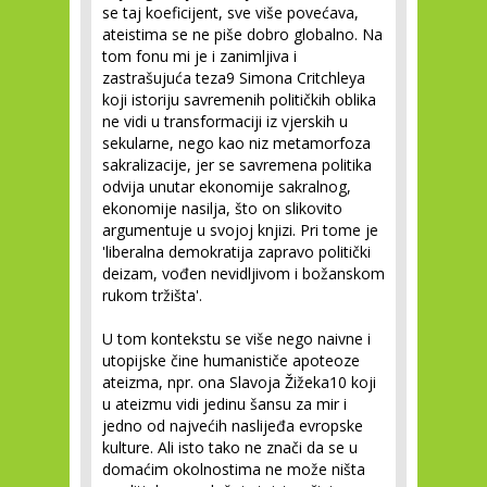
se taj koeficijent, sve više povećava,
ateistima se ne piše dobro globalno. Na
tom fonu mi je i zanimljiva i
zastrašujuća teza
9
Simona Critchleya
koji istoriju savremenih političkih oblika
ne vidi u transformaciji iz vjerskih u
sekularne, nego kao niz metamorfoza
sakralizacije, jer se savremena politika
odvija unutar ekonomije sakralnog,
ekonomije nasilja, što on slikovito
argumentuje u svojoj knjizi. Pri tome je
'liberalna demokratija zapravo politički
deizam, vođen nevidljivom i božanskom
rukom tržišta'.
U tom kontekstu se više nego naivne i
utopijske čine humanističe apoteoze
ateizma, npr. ona Slavoja Žižeka
10
koji
u ateizmu vidi jedinu šansu za mir i
jedno od najvećih naslijeđa evropske
kulture. Ali isto tako ne znači da se u
domaćim okolnostima ne može ništa