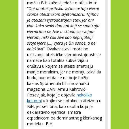
moći u BiH kaže sljedeće o ateistima:
“
Oni unatoč pritisku većine ostaju vjerni
svome ateističkom svjetonazoru. Njihov
je ateizam vjerodostojan stav, jer oni
vide kako svaki dan oni koji se smatraju
vjernicima ne žive u skladu sa svojom
vjerom, neki čak žive kao neprijatelji
svoje vjere (…) Vjera je čin osobe, a ne
kolektiva
”. Ovakav stav i moralno
uzdizanje ateističke vjerodostojnosti se
nameće kao totalna subverzija u
društvu u kojem se ateisti smatraju
manje moralnim, jer ne moraju takvi da
budu, budući da se ne boje božije
kazne. Spomenula bih i novinarku
magazina DANI Amilu Kahrović-
Posavljak, koja je objavila
nekoliko
kolumni
u kojim se dotaknula ateizma u
BiH, jer se i ona, kao osoba koja je
deklarativno vjernica, smatra
otpadnicom od dominantnog klerikanog
modela u BiH.