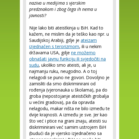
naziva u medijima s vjerskim
predznakom i zbog čega ih nema u
javnosti?
Nije lako biti ateistkinja u BiH. Kad to
kažem, ne mislim da je teško kao npr. u
Saudijskoj Arabiji, gdje je
ateizam
izjednačen s terorizmom
, ili u nekim
državama USA, gdje
ne možemo
obnašati javnu funkciju ili svjedočiti na
sudu
, ukoliko smo ateisti, ali je, u
najmanju ruku, neugodno. A o toj
nelagodi se puno ne govori. Dovoljno je
zamisliti da smo diskriminirani od
rođenja (vjeronauka u školama), pa do
groba (nepostojanje ateističkih grobalja
u većini gradova), pa da opravda
nelagodu, makar ništa ne bilo između te
dvije krajnosti. A između je sve. Jer kao
što već i ptice na grani znaju, ateisti su
diskriminirani već samim ustrojem BiH
(budući da je vjersko izjednačeno sa