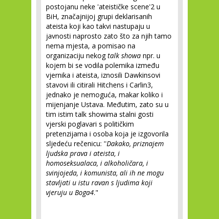
postojanu neke 'ateističke scene'
2
u
BiH, značajnijoj grupi deklarisanih
ateista koji kao takvi nastupaju u
javnosti naprosto zato što za njih tamo
nema mjesta, a pomisao na
organizaciju nekog
talk showa
npr. u
kojem bi se vodila polemika između
vjernika i ateista, iznosili Dawkinsovi
stavovi ili citirali Hitchens i Carlin
3
,
jednako je nemoguća, makar koliko i
mijenjanje Ustava. Međutim, zato su u
tim istim talk showima stalni gosti
vjerski poglavari s političkim
pretenzijama i osoba koja je izgovorila
sljedeću rečenicu: ''
Dakako, priznajem
ljudska prava i ateista, i
homoseksualaca, i alkoholičara, i
svinjojeda, i komunista, ali ih ne mogu
stavljati u istu ravan s ljudima koji
vjeruju u Boga
4
."