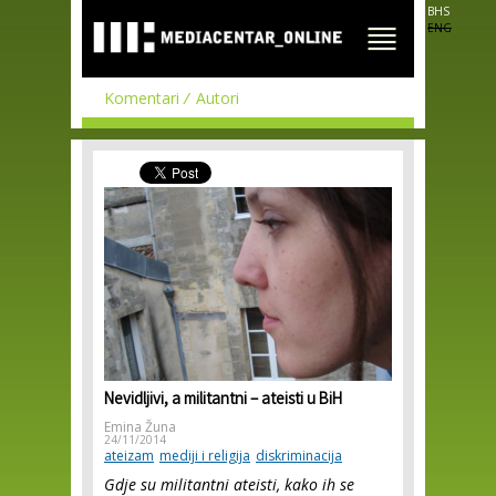
Skip to
BHS
main
ENG
content
Komentari
Autori
Nevidljivi, a militantni – ateisti u BiH
Emina Žuna
24/11/2014
ateizam
mediji i religija
diskriminacija
Gdje su militantni ateisti, kako ih se