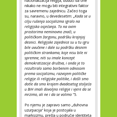
nacionalizacija religija, budući da one
nikako ne mogu biti integrativni faktor
za savremenu zajednicu. Začeci toga
su, naravno, u devedesetim: „
Kada se u
cilju rušenja socijalizma igralo na
religijska osjećanja. To na ovim
prostorima neminovno znači, u
političkom žargonu, podršku krajnjoj
desnici. Religijske zajednice su u tu igru
bile uvučene i dale su podršku desnim
političkim strankama, koje nisu bile ni
spremne, niti su imale koncept
demokratizacije društva, i onda je to
rezultiralo samo borbenim odnosom
prema socijalizmu, razvojem političke
religije ili religijske politike, i došli smo
dotle da smo krajem dvadesetog stoljeća
u BiH imali dovoljno religije i vjere da se
mrzimo, ali ne i da se volimo
“
5
.
Po njemu je zapravo samo „duhovna
uzurpacija“ koja je postojala u
marksizmu, prešla u područje identiteta