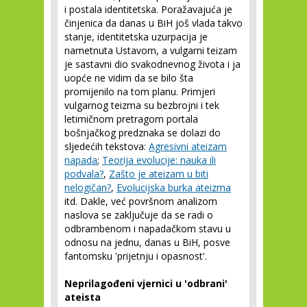
i postala identitetska. Poražavajuća je
činjenica da danas u BiH još vlada takvo
stanje, identitetska uzurpacija je
nametnuta Ustavom, a vulgarni teizam
je sastavni dio svakodnevnog života i ja
uopće ne vidim da se bilo šta
promijenilo na tom planu. Primjeri
vulgarnog teizma su bezbrojni i tek
letimičnom pretragom portala
bošnjačkog predznaka se dolazi do
sljedećih tekstova:
Agresivni ateizam
napada
;
Teorija evolucije: nauka ili
podvala?
,
Zašto je ateizam u biti
nelogičan?
,
Evolucijska burka ateizma
itd. Dakle, već površnom analizom
naslova se zaključuje da se radi o
odbrambenom i napadačkom stavu u
odnosu na jednu, danas u BiH, posve
fantomsku 'prijetnju i opasnost'.
Neprilagođeni vjernici u 'odbrani'
ateista