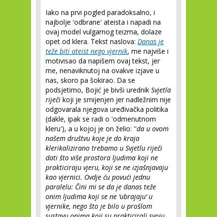
Iako na prvi pogled paradoksalno, i
najbolje 'odbrane' ateista i napadi na
ovaj model vulgarnog teizma, dolaze
opet od klera. Tekst naslova:
Danas je
teže biti ateist nego vjernik
, me najviše i
motivisao da napišem ovaj tekst, jer
me, nenaviknutoj na ovakve izjave u
nas, skoro pa šokirao. Da se
podsjetimo, Bojić je bivši urednik
Svjetla
riječi
koji je smijenjen jer nadležnim nije
odgovarala njegova uređivačka politika
(dakle, ipak se radi o 'odmenutnom
kleru'), a u kojoj je on želio: ''
da u ovom
našem društvu koje je do kraja
klerikalizirano trebamo u Svjetlu riječi
dati što više prostora ljudima koji ne
prakticiraju vjeru, koji se ne izjašnjavaju
kao vjernici. Ovdje ću povući jednu
paralelu: Čini mi se da je danas teže
onim ljudima koji se ne ‘ubrajaju‘ u
vjernike, nego što je bilo u prošlom
sustavu onima koji su prakticirali svoju