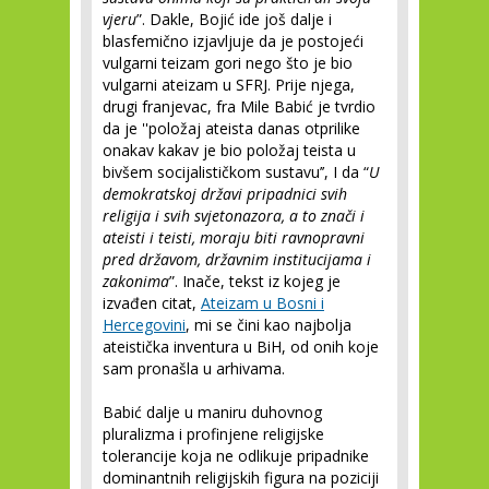
vjeru
”. Dakle, Bojić ide još dalje i
blasfemično izjavljuje da je postojeći
vulgarni teizam gori nego što je bio
vulgarni ateizam u SFRJ. Prije njega,
drugi franjevac, fra Mile Babić je tvrdio
da je ''položaj ateista danas otprilike
onakav kakav je bio položaj teista u
bivšem socijalističkom sustavu’’, I da “
U
demokratskoj državi pripadnici svih
religija i svih svjetonazora, a to znači i
ateisti i teisti, moraju biti ravnopravni
pred državom, državnim institucijama i
zakonima
”. Inače, tekst iz kojeg je
izvađen citat,
Ateizam u Bosni i
Hercegovini
, mi se čini kao najbolja
ateistička inventura u BiH, od onih koje
sam pronašla u arhivama.
Babić dalje u maniru duhovnog
pluralizma i profinjene religijske
tolerancije koja ne odlikuje pripadnike
dominantnih religijskih figura na poziciji