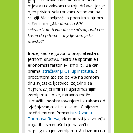
mjesta u ovakvom ustroju države, jer je
njen prividni sekularizam zasnovan na
religiji. Vlaisavljević to poentira sjajnom
rečenicom: „
Ako danas u BiH
sekularizam treba da se sačuva, onda ne
treba da pitamo – a gdje vam je tu
ateista?
“
Inače, kad se govori o broju ateista u
jednom društvu, često se spominje i
ekonomski faktor. Mi smo, tj. Balkan,
prema
istraživanju Gallup instituta
, s
procentom ateista od 4% na samom
dnu svjetske ljestvice, zajedno sa
najnerazvijenimim i najsiromašnijim
zemljama. To se, naravno može
tumačiti i neobrazovanjem i strahom od
izjašnjavanja, ali isto tako i Ginijevim
koeficijentom. Prema
istraživanju
Thomasa Reesa
, ekonomski jaz između
bogatih i siromašnih je najveći u
najreligioznijim zemljama. A obzirom da