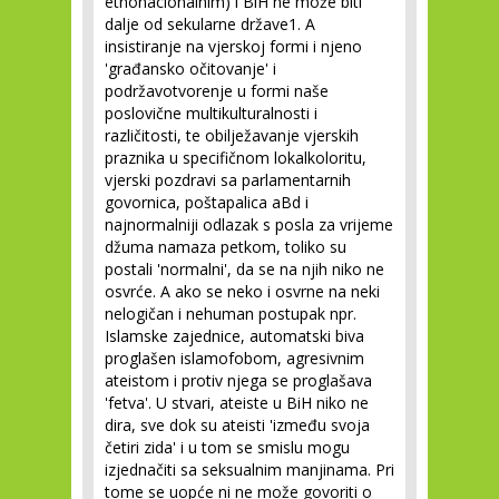
etnonacionalnim) i BiH ne može biti
dalje od sekularne države
1
. A
insistiranje na vjerskoj formi i njeno
'građansko očitovanje' i
podržavotvorenje u formi naše
poslovične multikulturalnosti i
različitosti, te obilježavanje vjerskih
praznika u specifičnom lokalkoloritu,
vjerski pozdravi sa parlamentarnih
govornica, poštapalica aBd i
najnormalniji odlazak s posla za vrijeme
džuma namaza petkom, toliko su
postali 'normalni', da se na njih niko ne
osvrće. A ako se neko i osvrne na neki
nelogičan i nehuman postupak npr.
Islamske zajednice, automatski biva
proglašen islamofobom, agresivnim
ateistom i protiv njega se proglašava
'fetva'. U stvari, ateiste u BiH niko ne
dira, sve dok su ateisti 'između svoja
četiri zida' i u tom se smislu mogu
izjednačiti sa seksualnim manjinama. Pri
tome se uopće ni ne može govoriti o