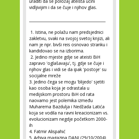
uraditi da se položaj ateista učini
vidljivijim i da se čuje i njihov glas.
_________________________________________
1. Istina, ne polažu nam predsjednici
zakletvu, svaki na svojoj svetoj knjizi, ali
nam je npr. bivši reis osnovao stranku i
kandidovao se na izborima.
2. Jedino mjeste gdje se ateisti BiH
zapravo 'oglašavaju', tj. gdje se čuje i
njihov glas i vidi se da ipak 'postoje' su
socijalne mreže
3. Jedino čega se mogu 'blijedo' sjetiti
kao osoba koja je odrastala u
medijskom prostoru BiH od rata
naovamo jest polemika između
Muharema Bazdulja i Nedžada Latića
koja se vodila na ravni kreacionizam vs.
evolucionizam negdje početkom 2000-
ih
4. Fatmir Alispahić
5. Arhiva magazina DANI (29/10/2004)