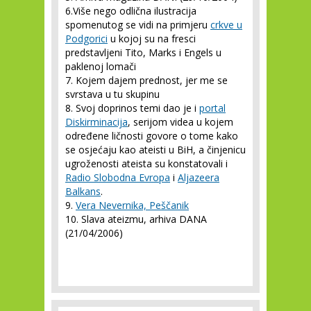
6.Više nego odlična ilustracija
spomenutog se vidi na primjeru
crkve u
Podgorici
u kojoj su na fresci
predstavljeni Tito, Marks i Engels u
paklenoj lomači
7. Kojem dajem prednost, jer me se
svrstava u tu skupinu
8. Svoj doprinos temi dao je i
portal
Diskirminacija
, serijom videa u kojem
određene ličnosti govore o tome kako
se osjećaju kao ateisti u BiH, a činjenicu
ugroženosti ateista su konstatovali i
Radio Slobodna Evropa
i
Aljazeera
Balkans
.
9.
Vera Nevernika, Peščanik
10. Slava ateizmu, arhiva DANA
(21/04/2006)