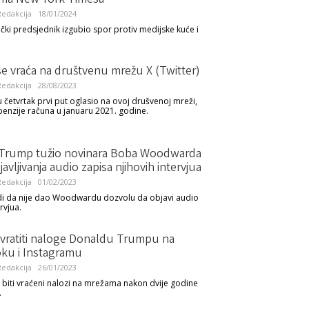
ima New York Timesa
edakcija
18/01/2024
ički predsjednik izgubio spor protiv medijske kuće i
e vraća na društvenu mrežu X (Twitter)
edakcija
28/08/2023
 četvrtak prvi put oglasio na ovoj drušvenoj mreži,
enzije računa u januaru 2021. godine.
Trump tužio novinara Boba Woodwarda
avljivanja audio zapisa njihovih intervjua
edakcija
01/02/2023
di da nije dao Woodwardu dozvolu da objavi audio
rvjua.
 vratiti naloge Donaldu Trumpu na
ku i Instagramu
edakcija
26/01/2023
biti vraćeni nalozi na mrežama nakon dvije godine
.