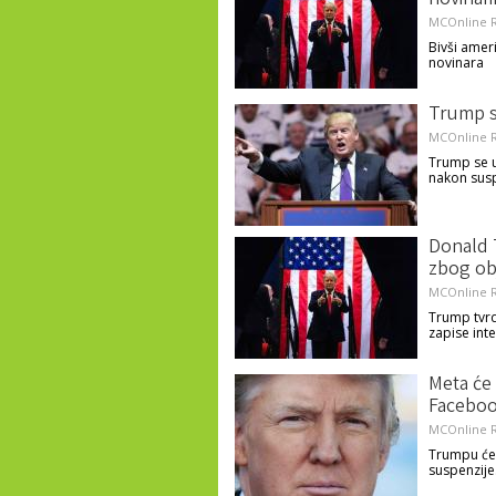
novinar
MCOnline R
Bivši amer
novinara
Trump s
MCOnline R
Trump se u
nakon susp
Donald 
zbog obj
MCOnline R
Trump tvr
zapise inte
Meta će
Faceboo
MCOnline R
Trumpu će 
suspenzije