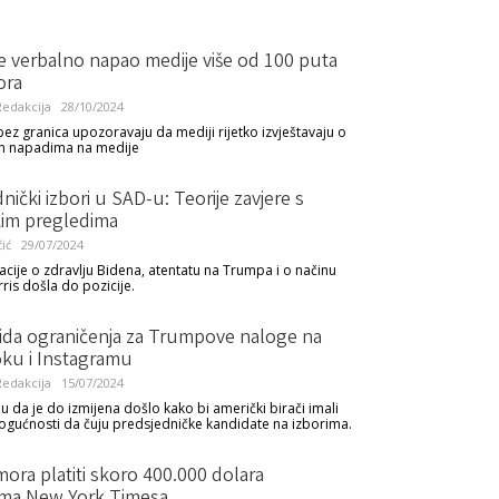
e verbalno napao medije više od 100 puta
ora
edakcija
28/10/2024
bez granica upozoravaju da mediji rijetko izvještavaju o
 napadima na medije
nički izbori u SAD-u: Teorije zavjere s
kim pregledima
ić
29/07/2024
cije o zdravlju Bidena, atentatu na Trumpa i o načinu
ris došla do pozicije.
ida ograničenja za Trumpove naloge na
ku i Instagramu
edakcija
15/07/2024
u da je do izmijena došlo kako bi američki birači imali
gućnosti da čuju predsjedničke kandidate na izborima.
ora platiti skoro 400.000 dolara