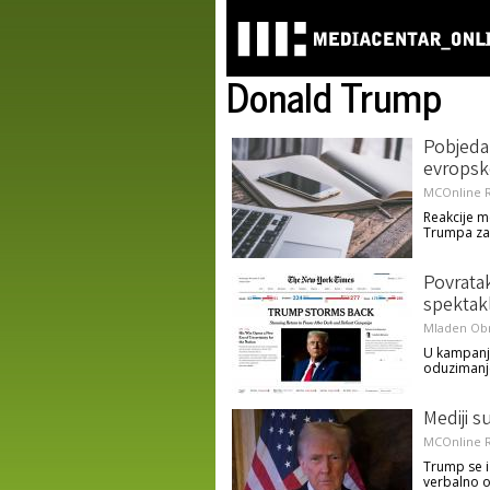
Donald Trump
Pobjeda 
evropsk
MCOnline R
Reakcije m
Trumpa za
Povratak
spektak
Mladen Ob
U kampanji
oduzimanje
Mediji s
MCOnline R
Trump se i
verbalno o