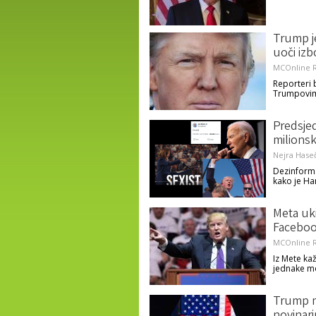
Trump j
uoči izb
MCOnline R
Reporteri 
Trumpovim
Predsjed
milions
Nejra Haseč
Dezinforma
kako je Har
Meta uk
Faceboo
MCOnline R
Iz Mete kaž
jednake mo
Trump m