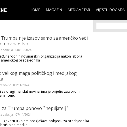
Skip to
main
HOME
MAGAZIN
MEDIAMETAR
VIJESTI I DOGAĐAJI
content
Search f
Search
Trumpa nije izazov samo za američko već i
o novinarstvo
edakcija
08/11/2024
eđunarodnih novinarskih organizacija nakon izbora
 američkog predsjednika
 velikog maga političkog i medijskog
la
renović
08/11/2024
 za drugi mandat novinarima je prijetio zatvorom i
m licenci.
u za Trumpa ponovo "neprijatelji"
edakcija
07/11/2024
 u govoru u kojem proglašava pobjedu za predsjednika
brušio na medije