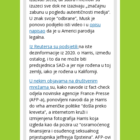
izuzeci sve dok ne izazivaju „značajnu
zabunu u pogledu autentičnosti medija“.
U znak svoje “odbrane”, Musk je
ponovo podijelio isti video i u
opisu
napisao
da je u Americi parodija
legalna.
Iz Reutersa su podsjetili
na iste
dezinformacije iz 2020. o Harris, između
ostalog, i to da ne može biti
predsjednica SAD-a jer nije rođena u toj
zemlji, iako je rođena u Kaliforniji.
U nekim objavama na društvenim
mrežama
su, kako navode iz fact-check
odjela novinske agencije France-Presse
(AFP-a), ponovljeni navodi da je Harris
do vrha američke politike “došla preko
kreveta”, a internetom kruži i
izmijenjena fotografija Harris koja
izgleda kao da pozira uz “osramoćenog
finansijera i osuđenog seksualnog
prijestupnika Jeffreyja Epsteina”. AFP-ovi