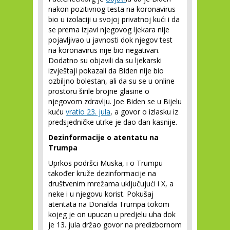
nakon pozitivnog testa na koronavirus
bio u izolaciji u svojoj privatnoj kući i da
se prema izjavi njegovog ljekara nije
pojavljivao u javnosti dok njegov test
na koronavirus nije bio negativan.
Dodatno su objavili da su ljekarski
izvještaji pokazali da Biden nije bio
ozbiljno bolestan, ali da su se u online
prostoru širile brojne glasine o
njegovom zdravlju. Joe Biden se u Bijelu
kuću
vratio 23. jula
, a govor o izlasku iz
predsjedničke utrke je dao dan kasnije.
Dezinformacije o atentatu na
Trumpa
Uprkos podršci Muska, i o Trumpu
također kruže dezinformacije na
društvenim mrežama uključujući i X, a
neke i u njegovu korist. Pokušaj
atentata na Donalda Trumpa tokom
kojeg je on upucan u predjelu uha dok
je 13. jula držao govor na predizbornom