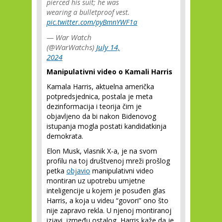
pierced his suit; he was
wearing a bulletproof vest.
pic.twitter.com/pyBmnYWF1a
— War Watch
(@WarWatchs)
July 14,
2024
Manipulativni video o Kamali Harris
Kamala Harris, aktuelna američka
potpredsjednica, postala je meta
dezinformacija i teorija čim je
objavljeno da bi nakon Bidenovog
istupanja mogla postati kandidatkinja
demokrata.
Elon Musk, vlasnik X-a, je na svom
profilu na toj društvenoj mreži prošlog
petka
objavio
manipulativni video
montiran uz upotrebu umjetne
inteligencije u kojem je posuđen glas
Harris, a koja u videu “govori” ono što
nije zapravo rekla. U njenoj montiranoj
izjavi, između ostalog, Harris kaže da je