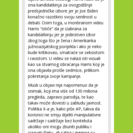
ona kandidatkinja za ovogodišnje
predsjedničke izbore jer je Joe Biden
konačno razotkrio svoju senilnost u
debati. Osim toga, u montiranom videu
Harris “ističe” da je izabrana za
kandidatkinju jer je jedinstven izbor
zbog toga što je žena i Amerikanka
južnoazijatskog porijekla i ako je neko
bude kritikovao, smatraće se seksistom
i rasistom. U videu se nalazi isti vizuali
kao sa stvarnog obraćanja Harris koji je
ona objavila prošle sedmice, prilikom
pokretanja svoje kampanje.
Musk u objavi nije napomenuo da je
snimak, koji ima više od 130 miliona
pregleda, zapravo parodija, te kao
takav može dovesti u zabludu javnost.
Politika X-a je, kako piše AP, takva da
korisnici ne smiju dijeliti manipulativne
sadržaje i sadržaje bez konteksta
ukoliko oni mogu zbuniti publiku i
izazvati štetu, ali satira i
memovi
su