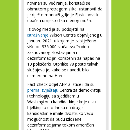
novinari su već ranije, koristeći se
obrnutom pretragom slika, ustanovili da
je riječ o montaži gdje je Epsteinov lik
ubačen umjesto lika njenog muža.
Iz ovog medija su podsjetili na
istraživanje
Wilson Centra objavljenog u
januaru 2021. u kojem je zabilježeno
više od 336.000 slučajeva “rodno
zasnovanog zlostavljanja i
dezinformacija” korištenih za napad na
13 političarki. Otprilike 78 posto takvih
slučajeva je, kako se navodi, bilo
usmjereno na Harris.
Fact-check odjel AFP-a ističe i da su
prema izvještaju
Centra za demokratiju
i tehnologiju sa sjedištem u
Washingtonu kandidatkinje koje nisu
bjelkinje a u odnosu na druge
kandidatkinje imale dvostruko veću
mogućnost da budu izložene
dezinformacijama tokom američkih