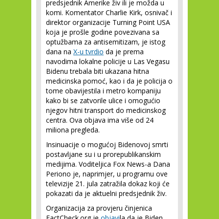
predsjednik Amerike živ ili je možda u
komi. Komentator Charlie Kirk, osnivač i
direktor organizacije Turning Point USA
koja je prošle godine povezivana sa
optužbama za antisemitizam, je istog
dana na
X-u tvrdio
da je prema
navodima lokalne policije u Las Vegasu
Bidenu trebala biti ukazana hitna
medicinska pomoć, kao i da je policija o
tome obavijestila i metro kompaniju
kako bi se zatvorile ulice i omogućio
njegov hitni transport do medicinskog
centra. Ova objava ima više od 24
miliona pregleda.
Insinuacije o mogućoj Bidenovoj smrti
postavljane su i u prorepublikanskim
medijima. Voditeljica Fox News-a Dana
Periono je, naprimjer, u programu ove
televizije 21. jula zatražila dokaz koji će
pokazati da je aktuelni predsjednik živ.
Organizacija za provjeru činjenica
FactCheck.org je
objavi
la da je Biden