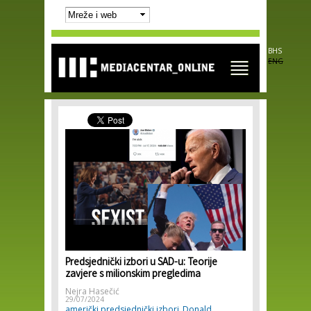
Skip to
main
content
BHS
ENG
Predsjednički izbori u SAD-u: Teorije
zavjere s milionskim pregledima
Nejra Hasečić
29/07/2024
američki predsjednički izbori
Donald