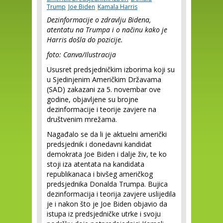
Trump
Joe Biden
Kamala Harris
Dezinformacije o zdravlju Bidena,
atentatu na Trumpa i o načinu kako je
Harris došla do pozicije.
foto: Canva/Ilustracija
Ususret predsjedničkim izborima koji su
u Sjedinjenim Američkim Državama
(SAD) zakazani za 5. novembar ove
godine, objavljene su brojne
dezinformacije i teorije zavjere na
društvenim mrežama.
Nagađalo se da li je aktuelni američki
predsjednik i donedavni kandidat
demokrata Joe Biden i dalje živ, te ko
stoji iza atentata na kandidata
republikanaca i bivšeg američkog
predsjednika Donalda Trumpa. Bujica
dezinformacija i teorija zavjere uslijedila
je i nakon što je Joe Biden objavio da
istupa iz predsjedničke utrke i svoju