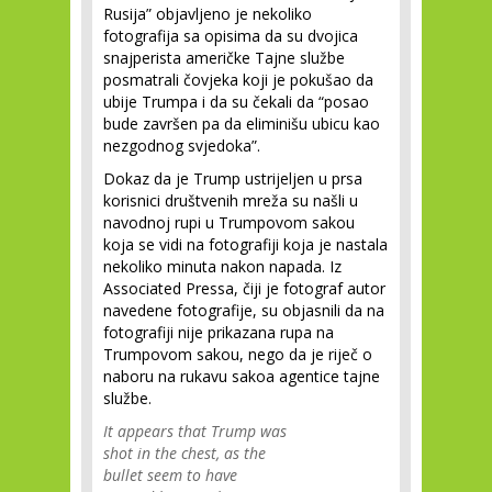
Rusija” objavljeno je nekoliko
fotografija sa opisima da su dvojica
snajperista američke Tajne službe
posmatrali čovjeka koji je pokušao da
ubije Trumpa i da su čekali da “posao
bude završen pa da eliminišu ubicu kao
nezgodnog svjedoka”.
Dokaz da je Trump ustrijeljen u prsa
korisnici društvenih mreža su našli u
navodnoj rupi u Trumpovom sakou
koja se vidi na fotografiji koja je nastala
nekoliko minuta nakon napada. Iz
Associated Pressa, čiji je fotograf autor
navedene fotografije, su objasnili da na
fotografiji nije prikazana rupa na
Trumpovom sakou, nego da je riječ o
naboru na rukavu sakoa agentice tajne
službe.
It appears that Trump was
shot in the chest, as the
bullet seem to have