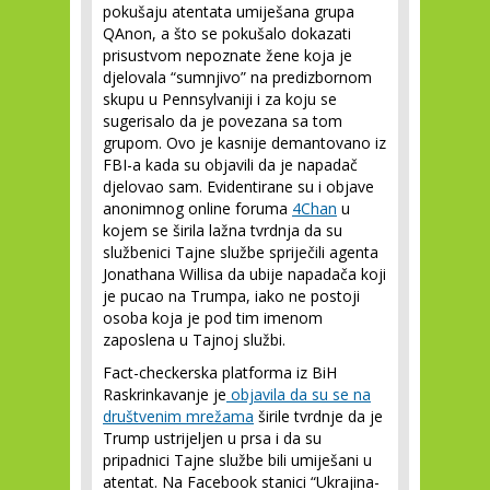
pokušaju atentata umiješana grupa
QAnon, a što se pokušalo dokazati
prisustvom nepoznate žene koja je
djelovala “sumnjivo” na predizbornom
skupu u Pennsylvaniji i za koju se
sugerisalo da je povezana sa tom
grupom. Ovo je kasnije demantovano iz
FBI-a kada su objavili da je napadač
djelovao sam. Evidentirane su i objave
anonimnog online foruma
4Chan
u
kojem se širila lažna tvrdnja da su
službenici Tajne službe spriječili agenta
Jonathana Willisa da ubije napadača koji
je pucao na Trumpa, iako ne postoji
osoba koja je pod tim imenom
zaposlena u Tajnoj službi.
Fact-checkerska platforma iz BiH
Raskrinkavanje je
objavila da su se na
društvenim mrežama
širile tvrdnje da je
Trump ustrijeljen u prsa i da su
pripadnici Tajne službe bili umiješani u
atentat. Na Facebook stanici “Ukrajina-