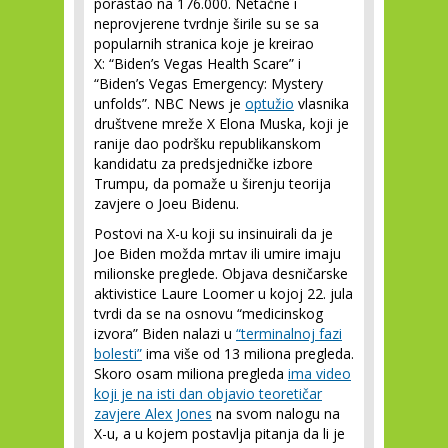
porastao na 176.000. Netačne i
neprovjerene tvrdnje širile su se sa
popularnih stranica koje je kreirao
X: “Biden’s Vegas Health Scare” i
“Biden’s Vegas Emergency: Mystery
unfolds”. NBC News je
optužio
vlasnika
društvene mreže X Elona Muska, koji je
ranije dao podršku republikanskom
kandidatu za predsjedničke izbore
Trumpu, da pomaže u širenju teorija
zavjere o Joeu Bidenu.
Postovi na X-u koji su insinuirali da je
Joe Biden možda mrtav ili umire imaju
milionske preglede. Objava desničarske
aktivistice Laure Loomer u kojoj 22. jula
tvrdi da se na osnovu “medicinskog
izvora” Biden nalazi u
“terminalnoj fazi
bolesti”
ima više od 13 miliona pregleda.
Skoro osam miliona pregleda
ima video
koji je na isti dan objavio teoretičar
zavjere Alex Jones
na svom nalogu na
X-u, a u kojem postavlja pitanja da li je