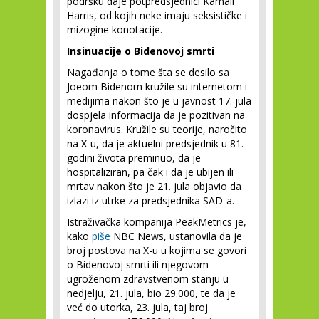
podršku daje potpredsjednici Kamali
Harris, od kojih neke imaju seksističke i
mizogine konotacije.
Insinuacije o Bidenovoj smrti
Nagađanja o tome šta se desilo sa
Joeom Bidenom kružile su internetom i
medijima nakon što je u javnost 17. jula
dospjela informacija da je pozitivan na
koronavirus. Kružile su teorije, naročito
na X-u, da je aktuelni predsjednik u 81.
godini života preminuo, da je
hospitaliziran, pa čak i da je ubijen ili
mrtav nakon što je 21. jula objavio da
izlazi iz utrke za predsjednika SAD-a.
Istraživačka kompanija PeakMetrics je,
kako
piše
NBC News, ustanovila da je
broj postova na X-u u kojima se govori
o Bidenovoj smrti ili njegovom
ugroženom zdravstvenom stanju u
nedjelju, 21. jula, bio 29.000, te da je
već do utorka, 23. jula, taj broj