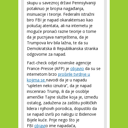
skupu u saveznoj državi Pennsylvaniji
potaknuo je brojna nagađanja,
insinuacije i teorije. Federalni istražni
biro FBI je napad okarakterisao kao
pokušaj atentata, ali na internetu je
moguće pronaći razne teorije o tome
da je pucnjava namještena, da je
Trumpova krv bila lažna, te da su
Demokratska ili Republikanska stranka
odgovorne za napad.
Fact-check odjel novinske agencije
France-Presse (AFP) je
objavio
da su se
internetom brzo
proširile tvrdnje u
kojima se
navodi da je u napadu
“upleten neko iznutra”, da je napad
inscenirao Trump, ili da je osoblje
američke Tajne službe koja je, između
ostalog, zadužena za zaštitu političkih
lidera i njihovih porodica, dopustilo da
se napad izvrši po nalogu iz Bidenove
Bijele kuće. Prije nego što je
FBI
objavi
o ime napadača,