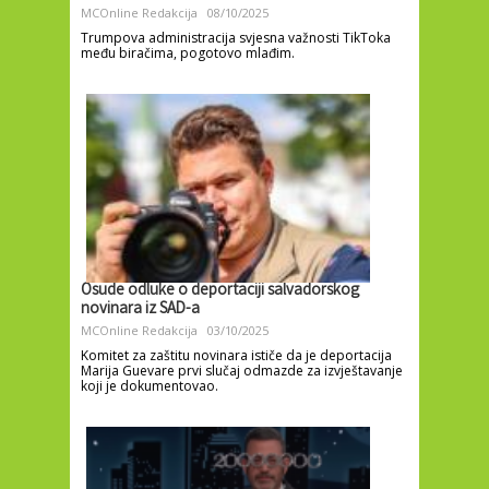
MCOnline Redakcija
08/10/2025
Trumpova administracija svjesna važnosti TikToka
među biračima, pogotovo mlađim.
Osude odluke o deportaciji salvadorskog
novinara iz SAD-a
MCOnline Redakcija
03/10/2025
Komitet za zaštitu novinara ističe da je deportacija
Marija Guevare prvi slučaj odmazde za izvještavanje
koji je dokumentovao.