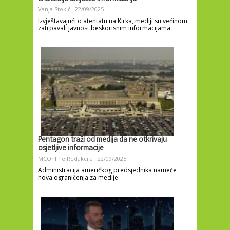
Vanja Stokić
22/09/2025
Izvještavajući o atentatu na Kirka, mediji su većinom
zatrpavali javnost beskorisnim informacijama.
Pentagon traži od medija da ne otkrivaju
osjetljive informacije
MCOnline Redakcija
22/09/2025
Administracija američkog predsjednika nameće
nova ograničenja za medije