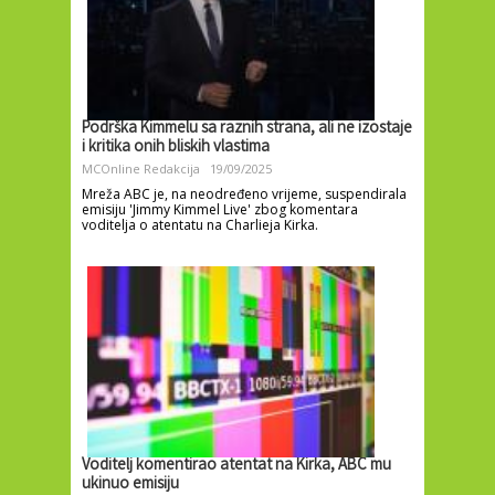
Podrška Kimmelu sa raznih strana, ali ne izostaje
i kritika onih bliskih vlastima
MCOnline Redakcija
19/09/2025
Mreža ABC je, na neodređeno vrijeme, suspendirala
emisiju 'Jimmy Kimmel Live' zbog komentara
voditelja o atentatu na Charlieja Kirka.
Voditelj komentirao atentat na Kirka, ABC mu
ukinuo emisiju