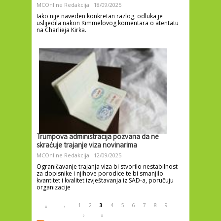
MCOnline Redakcija
18/09/2025
Iako nije naveden konkretan razlog, odluka je
uslijedila nakon Kimmelovog komentara o atentatu
na Charlieja Kirka.
Trumpova administracija pozvana da ne
skraćuje trajanje viza novinarima
MCOnline Redakcija
12/09/2025
Ograničavanje trajanja viza bi stvorilo nestabilnost
za dopisnike i njihove porodice te bi smanjilo
kvantitet i kvalitet izvještavanja iz SAD-a, poručuju
organizacije
Pages
1
2
3
4
5
6
7
8
9
«
‹
›
»