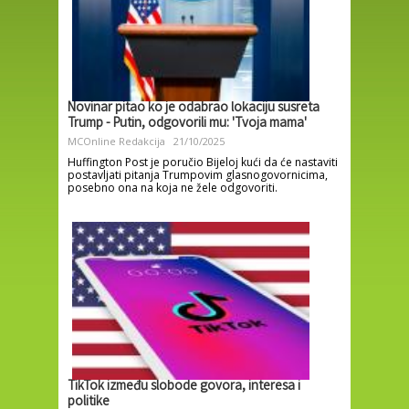
Novinar pitao ko je odabrao lokaciju susreta
Trump - Putin, odgovorili mu: 'Tvoja mama'
MCOnline Redakcija
21/10/2025
Huffington Post je poručio Bijeloj kući da će nastaviti
postavljati pitanja Trumpovim glasnogovornicima,
posebno ona na koja ne žele odgovoriti.
TikTok između slobode govora, interesa i
politike