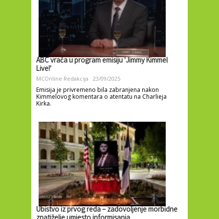
ABC vraća u program emisiju 'Jimmy Kimmel
Live!'
MCOnline Redakcija
23/09/2025
Emisija je privremeno bila zabranjena nakon
Kimmelovog komentara o atentatu na Charlieja
Kirka.
Ubistvo iz prvog reda – zadovoljenje morbidne
znatiželje umjesto informisanja