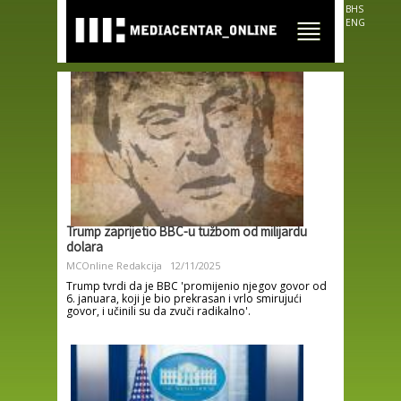
Skip to
BHS
main
ENG
content
Trump zaprijetio BBC-u tužbom od milijardu
dolara
MCOnline Redakcija
12/11/2025
Trump tvrdi da je BBC 'promijenio njegov govor od
6. januara, koji je bio prekrasan i vrlo smirujući
govor, i učinili su da zvuči radikalno'.