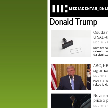
Donald Trump
Osuda no
u SAD-
MCOnline R
Komitet za
odmah ukin
da vizni st
ABC, NB
sigurnos
MCOnline R
Potez je i
rekao je da
Novinar
priča o
MCOnline R