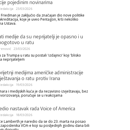
cije pojedinim novinarima
edakcija
23/03/2026
l Friedman je zaključio da značajan dio nove politike
kreditacija, koje je uveo Pentagon, krši nekoliko
a Ustava.
ti medije da su neprijatelji je opasno i u
 pogotovo u ratu
renović
23/03/2026
 za Trumpa u ratu su postali 'izdajnici' koji 'blisko
sa neprijateljem
ijetnji medijima američke administracije
ještavanja o ratu protiv Irana
edakcija
19/03/2026
nara i medijskih kuća je da nezavisno izvještavaju, bez
favorizovanja, poručuje se u reakcijama
dio nastavak rada Voice of America
edakcija
18/03/2026
ce Lamberth je naredio da se do 23. marta na posao
2 zaposlenika VOA-e koji su posljednjih godinu dana bili
om dopustu