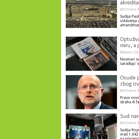
akredita
MCOnline R
Sudija Pau
izdavanja a
amandman
Optuživa
miru, a
Mladen Ob
Novinari su
sarađuju' 
Osude pr
zbog izv
MCOnline R
Pravo novi
straha ili 
Sud nare
MCOnline R
Sudija Roy
vrati 1.04
na plaćen