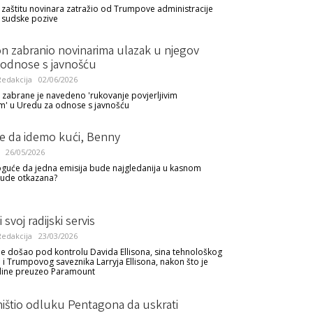
 zaštitu novinara zatražio od Trumpove administracije
 sudske pozive
n zabranio novinarima ulazak u njegov
 odnose s javnošću
edakcija
02/06/2026
 zabrane je navedeno 'rukovanje povjerljivim
m' u Uredu za odnose s javnošću
je da idemo kući, Benny
26/05/2026
guće da jedna emisija bude najgledanija u kasnom
bude otkazana?
 svoj radijski servis
edakcija
23/03/2026
e došao pod kontrolu Davida Ellisona, sina tehnološkog
a i Trumpovog saveznika Larryja Ellisona, nakon što je
dine preuzeo Paramount
ištio odluku Pentagona da uskrati