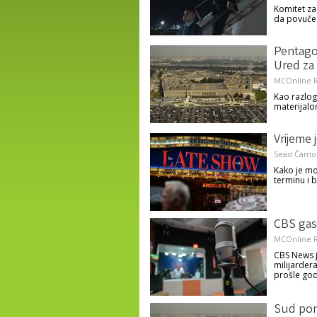
Komitet za
da povuče
Pentago
Ured za
MCOnline R
Kao razlog
materijalo
Vrijeme 
Sead Čamo
Kako je mo
terminu i 
CBS gasi
MCOnline R
CBS News j
milijarder
prošle go
Sud pon