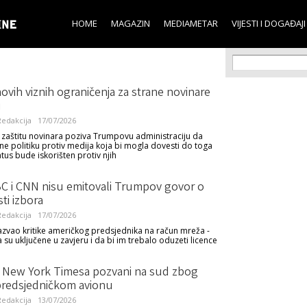
Skip to
main
HOME
MAGAZIN
MEDIAMETAR
VIJESTI I DOGAĐAJI
content
Search f
Search
vih viznih ograničenja za strane novinare
u
edakcija
17/07/2026
 zaštitu novinara poziva Trumpovu administraciju da
e politiku protiv medija koja bi mogla dovesti do toga
atus bude iskorišten protiv njih
C i CNN nisu emitovali Trumpov govor o
ti izbora
edakcija
17/07/2026
zazvao kritike američkog predsjednika na račun mreža -
 su uključene u zavjeru i da bi im trebalo oduzeti licence
i New York Timesa pozvani na sud zbog
 predsjedničkom avionu
edakcija
13/07/2026