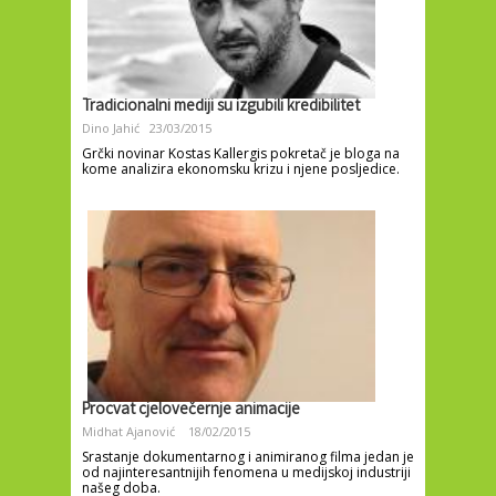
Tradicionalni mediji su izgubili kredibilitet
Dino Jahić
23/03/2015
Grčki novinar Kostas Kallergis pokretač je bloga na
kome analizira ekonomsku krizu i njene posljedice.
Procvat cjelovečernje animacije
Midhat Ajanović
18/02/2015
Srastanje dokumentarnog i animiranog filma jedan je
od najinteresantnijih fenomena u medijskoj industriji
našeg doba.