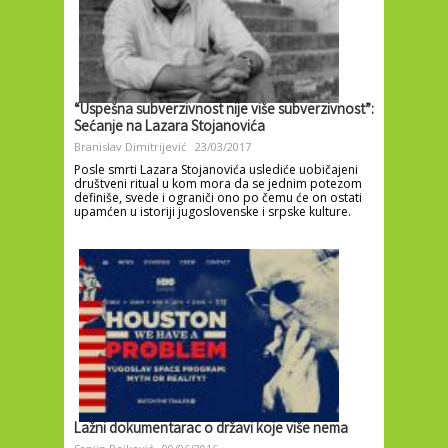
“Uspešna subverzivnost nije više subverzivnost”:
Sećanje na Lazara Stojanovića
Branislav Dimitrijević
23/03/2017
Posle smrti Lazara Stojanovića uslediće uobičajeni
društveni ritual u kom mora da se jednim potezom
definiše, svede i ograniči ono po čemu će on ostati
upamćen u istoriji jugoslovenske i srpske kulture.
Lažni dokumentarac o državi koje više nema