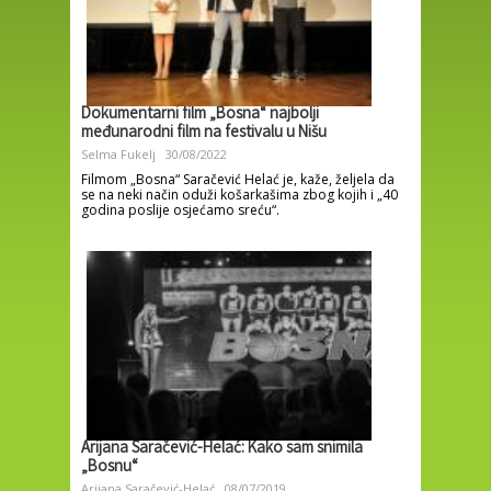
Dokumentarni film „Bosna“ najbolji
međunarodni film na festivalu u Nišu
Selma Fukelj
30/08/2022
Filmom „Bosna“ Saračević Helać je, kaže, željela da
se na neki način oduži košarkašima zbog kojih i „40
godina poslije osjećamo sreću“.
Arijana Saračević-Helać: Kako sam snimila
„Bosnu“
Arijana Saračević-Helać
08/07/2019