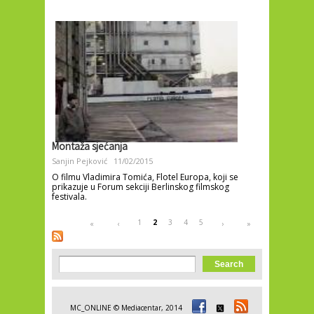
Montaža sjećanja
Sanjin Pejković
11/02/2015
O filmu Vladimira Tomića, Flotel Europa, koji se
prikazuje u Forum sekciji Berlinskog filmskog
festivala.
Pages
1
2
3
4
5
«
‹
›
»
Search form
Search
MC_ONLINE © Mediacentar, 2014