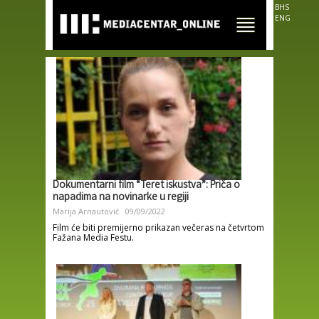
Skip to
BHS
main
ENG
content
Dokumentarni film “Teret iskustva”: Priča o
napadima na novinarke u regiji
Marija Arnautović
09/09/2022
Film će biti premijerno prikazan večeras na četvrtom
Fažana Media Festu.