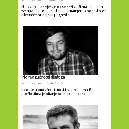
Sanjin Pejković
09/06/2016
Niko valjda ne vjeruje da se režiser filma 'Houston
we have a problem' zbunio ili namjerno pomislio da
niko neće primijetiti pogreške?
(Ne)mogućnosti dijaloga
Sanjin Pejković
13/04/2015
Kako se u budućnosti nositi sa problematičnim
prošlostima je pitanje od milion dolara.