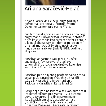
Arijana Saračević-Helać
Arijana Saračević Helać je dugogodišnja
novinarka i urednica u Informativnom i
Dokumentarnom programu FTV-a.
Punih trideset godina njenog profesionalnog
angažmana u novinarstvu, ostavilo je stotine
priča koje je radila kao ratni reporter za što je
bila nagrađena najvišim domaćim i stranim
priznanjima, poput Svjetske novinarske
nagrade za hrabrost (IWMF) 1993. godine u
Njujorku.
Poseban angažman zabilježila je u sferi
analitičkog novinarstva, prateći sve
„anomalije“ tranzicijskog društva koje nisu
zaobišle ni Bosnu i Hercegovinu.
Poseban period njenog profesionalnog rada
vezan je za istraživanje ratnih zločina, od
tužbe BiH protiv Srbije do hapšenja
Radovana Karadžića i Ratka Mladića.
Posljednjih godina iskazala se i kao autorica u
Dokumentarnom programu FTV-a o čemu
govore izvanredni rejtinzi nakon njenih
istraživačkih emisija, posebno serijala
„politička ubistva“, te filmova o padu
Bosanske Posavine, Djece rata, o ratnom