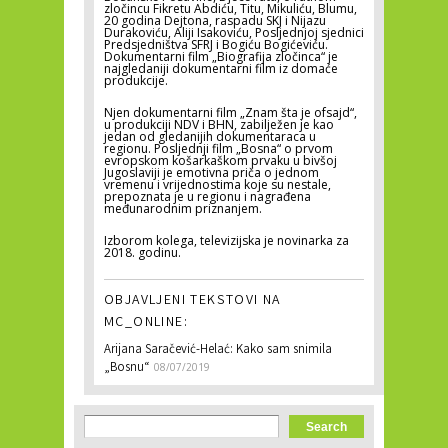
zločincu Fikretu Abdiću, Titu, Mikuliću, Blumu,
20 godina Dejtona, raspadu SKJ i Nijazu
Durakoviću, Aliji Isakoviću, Posljednjoj sjednici
Predsjedništva SFRJ i Bogiću Bogićeviću.
Dokumentarni film „Biografija zločinca“ je
najgledaniji dokumentarni film iz domaće
produkcije.
Njen dokumentarni film „Znam šta je ofsajd“,
u produkciji NDV i BHN, zabilježen je kao
jedan od gledanijih dokumentaraca u
regionu. Posljednji film „Bosna“ o prvom
evropskom košarkaškom prvaku u bivšoj
Jugoslaviji je emotivna priča o jednom
vremenu i vrijednostima koje su nestale,
prepoznata je u regionu i nagrađena
međunarodnim priznanjem.
Izborom kolega, televizijska je novinarka za
2018. godinu.
OBJAVLJENI TEKSTOVI NA
MC_ONLINE:
Arijana Saračević-Helać: Kako sam snimila
„Bosnu“
08/07/2019
Search form
Search