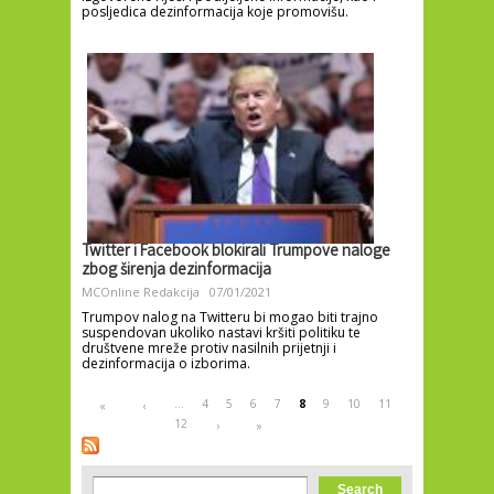
posljedica dezinformacija koje promovišu.
Twitter i Facebook blokirali Trumpove naloge
zbog širenja dezinformacija
MCOnline Redakcija
07/01/2021
Trumpov nalog na Twitteru bi mogao biti trajno
suspendovan ukoliko nastavi kršiti politiku te
društvene mreže protiv nasilnih prijetnji i
dezinformacija o izborima.
Pages
…
4
5
6
7
8
9
10
11
«
‹
12
›
»
Search form
Search