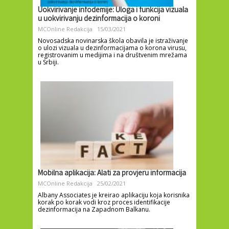
Uokvirivanje infodemije: Uloga i funkcija vizuala
u uokvirivanju dezinformacija o koroni
MCOnline Redakcija
15/03/2021
Novosadska novinarska škola obavila je istraživanje
o ulozi vizuala u dezinformacijama o korona virusu,
registrovanim u medijima i na društvenim mrežama
u Srbiji.
Mobilna aplikacija: Alati za provjeru informacija
MCOnline Redakcija
25/02/2021
Albany Associates je kreirao aplikaciju koja korisnika
korak po korak vodi kroz proces identifikacije
dezinformacija na Zapadnom Balkanu.