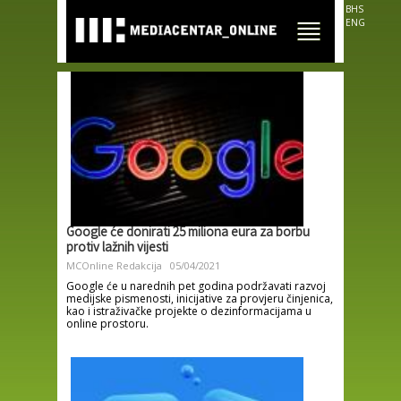
Skip to
BHS
main
ENG
content
Google će donirati 25 miliona eura za borbu
protiv lažnih vijesti
MCOnline Redakcija
05/04/2021
Google će u narednih pet godina podržavati razvoj
medijske pismenosti, inicijative za provjeru činjenica,
kao i istraživačke projekte o dezinformacijama u
online prostoru.