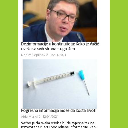
Dezinformacije u kontinuitetu: Kako je Vučić
uvek i sa svih strana – ugrožen
Nedim Sejdinović
15/01/2021
Pogrešna informacija može da košta život
Aida Mia Alić
12/01/2021
Važno je da svaka osoba bude svjesna težine
izgovorene riječi i podijeljene informacije, kao i