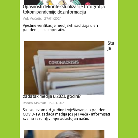
Opasnosti dekontekstualizacije fotografija
tokom pandemije dezinformacija
Vuk Vučetić
27/01/2021
Vještine verifikacije medijskih sadržaja u eri
pandemije su imperativ.
Šta
je
zadatak medija u 2021. godini?
Ranko Mavrak
19/01/2021
Sa iskustvom od godine izvještavanja o pandemiji
COVID-19, zadaća medija još je i veća - informisati
sve na razumljiv i vjerodostojan način.