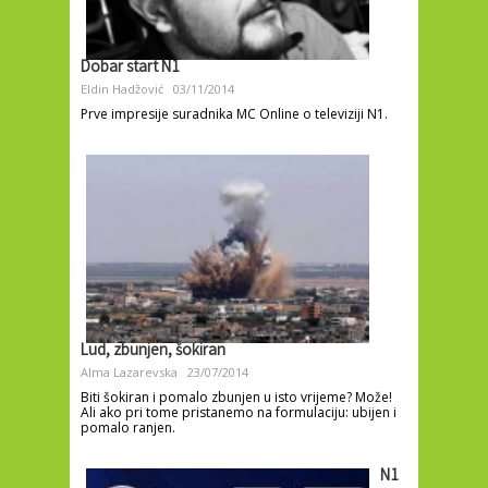
Dobar start N1
Eldin Hadžović
03/11/2014
Prve impresije suradnika MC Online o televiziji N1.
Lud, zbunjen, šokiran
Alma Lazarevska
23/07/2014
Biti šokiran i pomalo zbunjen u isto vrijeme? Može!
Ali ako pri tome pristanemo na formulaciju: ubijen i
pomalo ranjen.
N1