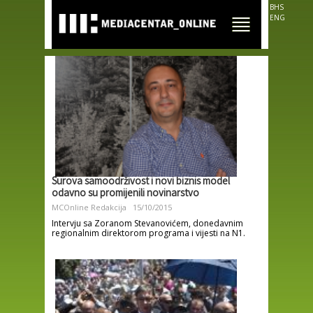
Skip to
BHS
main
ENG
content
Surova samoodrživost i novi biznis model
odavno su promijenili novinarstvo
MCOnline Redakcija
15/10/2015
Intervju sa Zoranom Stevanovićem, donedavnim
regionalnim direktorom programa i vijesti na N1.