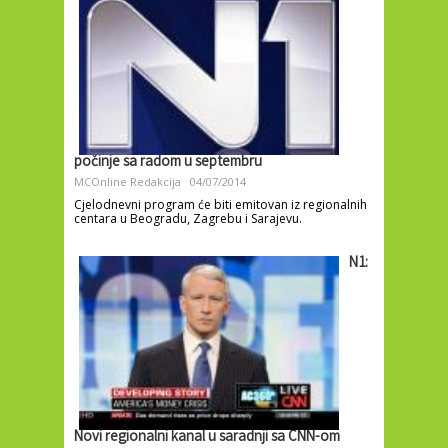
počinje sa radom u septembru
MCOnline Redakcija
04/07/2014
Cjelodnevni program će biti emitovan iz regionalnih
centara u Beogradu, Zagrebu i Sarajevu.
N1:
Novi regionalni kanal u saradnji sa CNN-om