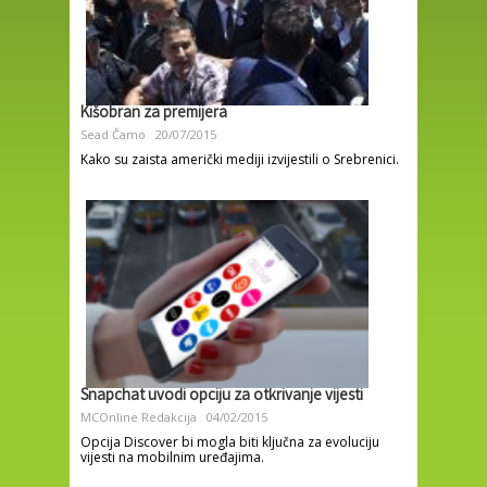
Kišobran za premijera
Sead Čamo
20/07/2015
Kako su zaista američki mediji izvijestili o Srebrenici.
Snapchat uvodi opciju za otkrivanje vijesti
MCOnline Redakcija
04/02/2015
Opcija Discover bi mogla biti ključna za evoluciju
vijesti na mobilnim uređajima.