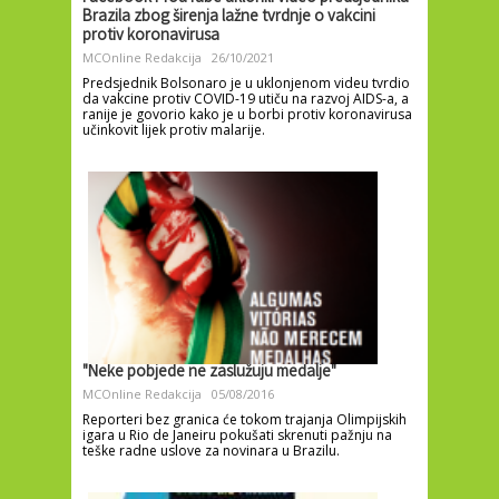
Brazila zbog širenja lažne tvrdnje o vakcini
protiv koronavirusa
MCOnline Redakcija
26/10/2021
Predsjednik Bolsonaro je u uklonjenom videu tvrdio
da vakcine protiv COVID-19 utiču na razvoj AIDS-a, a
ranije je govorio kako je u borbi protiv koronavirusa
učinkovit lijek protiv malarije.
"Neke pobjede ne zaslužuju medalje"
MCOnline Redakcija
05/08/2016
Reporteri bez granica će tokom trajanja Olimpijskih
igara u Rio de Janeiru pokušati skrenuti pažnju na
teške radne uslove za novinara u Brazilu.