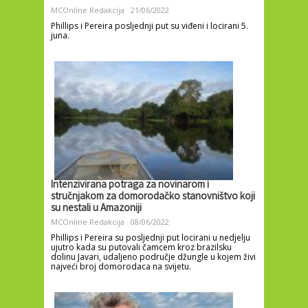
MCOnline Redakcija
21/06/2022
Phillips i Pereira posljednji put su viđeni i locirani 5.
juna.
Intenzivirana potraga za novinarom i
stručnjakom za domorodačko stanovništvo koji
su nestali u Amazoniji
MCOnline Redakcija
08/06/2022
Phillips i Pereira su posljednji put locirani u nedjelju
ujutro kada su putovali čamcem kroz brazilsku
dolinu Javari, udaljeno područje džungle u kojem živi
najveći broj domorodaca na svijetu.