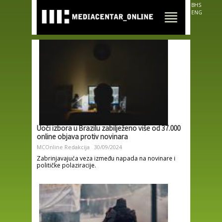
Skip to
BHS
main
ENG
content
Uoči izbora u Brazilu zabilježeno više od 37.000
online objava protiv novinara
MCOnline Redakcija
30/09/2024
Zabrinjavajuća veza između napada na novinare i
političke polaziracije.