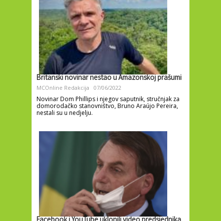
Britanski novinar nestao u Amazonskoj prašumi
MCOnline Redakcija
07/06/2022
Novinar Dom Phillips i njegov saputnik, stručnjak za
domorodačko stanovništvo, Bruno Araújo Pereira,
nestali su u nedjelju.
Facebook i YouTube uklonili video predsjednika