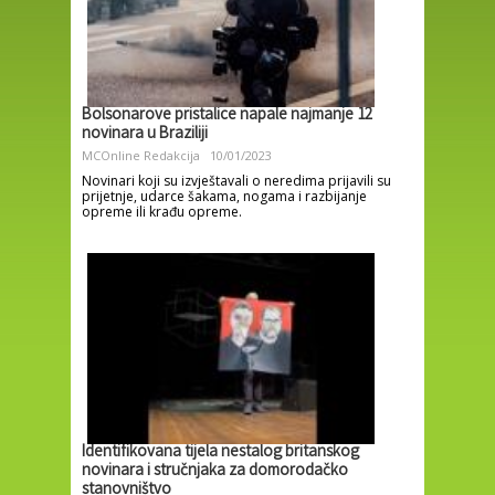
Bolsonarove pristalice napale najmanje 12
novinara u Braziliji
MCOnline Redakcija
10/01/2023
Novinari koji su izvještavali o neredima prijavili su
prijetnje, udarce šakama, nogama i razbijanje
opreme ili krađu opreme.
Identifikovana tijela nestalog britanskog
novinara i stručnjaka za domorodačko
stanovništvo