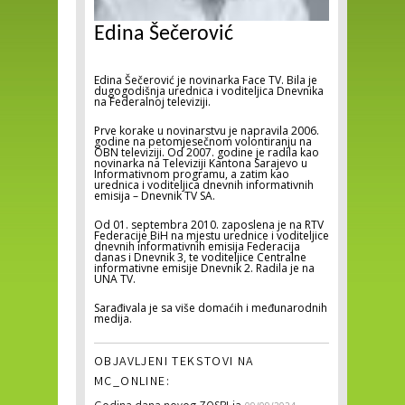
Edina Šečerović
Edina Šečerović je novinarka Face TV. Bila je
dugogodišnja urednica i voditeljica Dnevnika
na Federalnoj televiziji.
Prve korake u novinarstvu je napravila 2006.
godine na petomjesečnom volontiranju na
OBN televiziji. Od 2007. godine je radila kao
novinarka na Televiziji Kantona Sarajevo u
Informativnom programu, a zatim kao
urednica i voditeljica dnevnih informativnih
emisija – Dnevnik TV SA.
Od 01. septembra 2010. zaposlena je na RTV
Federacije BiH na mjestu urednice i voditeljice
dnevnih informativnih emisija Federacija
danas i Dnevnik 3, te voditeljice Centralne
informativne emisije Dnevnik 2. Radila je na
UNA TV.
Sarađivala je sa više domaćih i međunarodnih
medija.
OBJAVLJENI TEKSTOVI NA
MC_ONLINE: