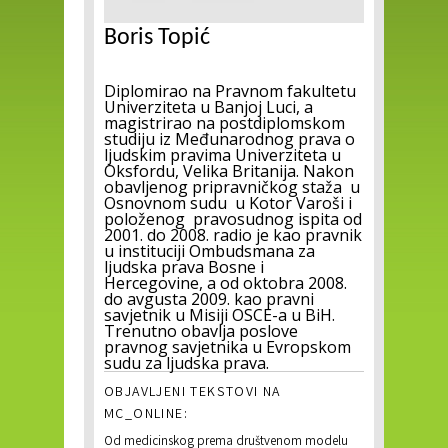
Boris Topić
Diplomirao na Pravnom fakultetu
Univerziteta u Banjoj Luci, a
magistrirao na postdiplomskom
studiju iz Međunarodnog prava o
ljudskim pravima Univerziteta u
Oksfordu, Velika Britanija. Nakon
obavljenog pripravničkog staža u
Osnovnom sudu u Kotor Varoši i
položenog pravosudnog ispita od
2001. do 2008. radio je kao pravnik
u instituciji Ombudsmana za
ljudska prava Bosne i
Hercegovine, a od oktobra 2008.
do avgusta 2009. kao pravni
savjetnik u Misiji OSCE-a u BiH.
Trenutno obavlja poslove
pravnog savjetnika u Evropskom
sudu za ljudska prava.
OBJAVLJENI TEKSTOVI NA
MC_ONLINE:
Od medicinskog prema društvenom modelu