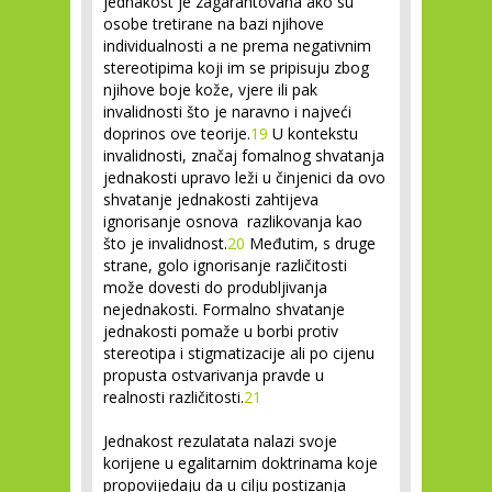
jednakost je zagarantovana ako su
osobe tretirane na bazi njihove
individualnosti a ne prema negativnim
stereotipima koji im se pripisuju zbog
njihove boje kože, vjere ili pak
invalidnosti što je naravno i najveći
doprinos ove teorije.
19
U kontekstu
invalidnosti, značaj fomalnog shvatanja
jednakosti upravo leži u činjenici da ovo
shvatanje jednakosti zahtijeva
ignorisanje osnova razlikovanja kao
što je invalidnost.
20
Međutim, s druge
strane, golo ignorisanje različitosti
može dovesti do produbljivanja
nejednakosti. Formalno shvatanje
jednakosti pomaže u borbi protiv
stereotipa i stigmatizacije ali po cijenu
propusta ostvarivanja pravde u
realnosti različitosti.
21
Jednakost rezulatata
nalazi svoje
korijene u egalitarnim doktrinama koje
propovijedaju da u cilju postizanja