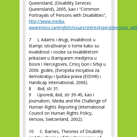
Queensland, (Disability Services
Queensland), 2005, kao i “Common
Portrayals of Persons with Disabilities”,
http://www.media-
awareness.ca/english/issues/stereotyping/persons_with
.
7 L Adams i drugi, Invalidnost u
štampi: istraživanje o tome kako su
invalidnost i osobe sa invaliditetom
prikazani u štampanim medijima u
Bosni i Hercegovini, Crnoj Gori i Srbiji u
2006. godini, (Evropska inicijativa za
demokratiju i ljudska prava (EIDHR) i
Handicap International, 2006).
8 Ibid, str 31.
9 Uporedi, ibid, str 39-40, kao i
Journalism, Media and the Challenge of
Human Rights Reporting (International
Council on Human Rights Policy,
Versoix, Switzerland, 2002).
10 C. Barnes, Theories of Disability