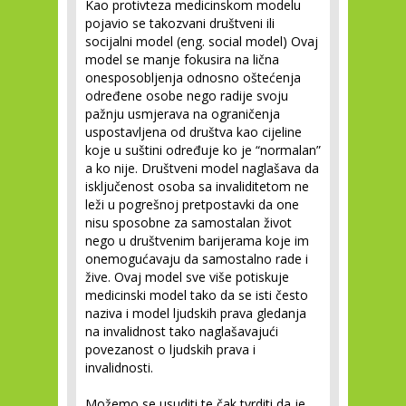
Kao protivteza medicinskom modelu
pojavio se takozvani društveni ili
socijalni model (eng. social model) Ovaj
model se manje fokusira na lična
onesposobljenja odnosno oštećenja
određene osobe nego radije svoju
pažnju usmjerava na ograničenja
uspostavljena od društva kao cijeline
koje u suštini određuje ko je “normalan”
a ko nije. Društveni model naglašava da
isključenost osoba sa invaliditetom ne
leži u pogrešnoj pretpostavki da one
nisu sposobne za samostalan život
nego u društvenim barijerama koje im
onemogućavaju da samostalno rade i
žive. Ovaj model sve više potiskuje
medicinski model tako da se isti često
naziva i model ljudskih prava gledanja
na invalidnost tako naglašavajući
povezanost o ljudskih prava i
invalidnosti.
Možemo se usuditi te čak tvrditi da je