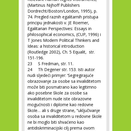
(Martinus Nijhoff Publishers
Dordrecht/Boston/London, 1995), p.
74. Pregled raznih egalitarnih pristupa
principu jednakosti v. JE Roemer,
Egalitarian Perspectives: Essays in
philosophical economics, (CUP, 1996) i
T Jones Modern Political Thinkers and
Ideas: a historical introduction
(Routledge 2002), Ch. 5 Equalit, str.
151-196.
23 S Fredman, str. 11.
24 Th Degener str. 153. Isti autor
nudi sljedeći primjer: ‘Segregirajuće
obrazovanje za osobe sa invaliditetom
može biti posmatrano kao legitimno
ako posebne škole za osobe sa
invaliditetom nude iste obrazovne
mogućnosti i diplome kao redovne
škole… ali s druge strane, “uključivanje
osoba sa invaliditetom u redovne škole
ne bi moglo biti shvaćeno kao
antidiskriminacijski cilj prema ovom