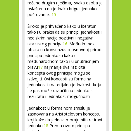
rečeno drugim riječima, ‘svaka osoba je
ovlaštena na jednaku brigu i jednako
poštovanje.’
15
Široko je prihvaćeno kako u literaturi
tako i u praksi da su principi jednakosti i
nediskriminacije pozitivni i negativni
izraz istog principa
16
. Međutim bez
obzira na konsenzus o osnovnoj prirodi
principa jednakosti kako u
međunarodnom tako i u unutrašnjem
pravu
17
najmanje dva različita
koncepta ovog prinicipa mogu se
izdvojiti. Ovi koncepti su formalna
jednakost i materijalna jednakost, koja
se pak može razlučiti na jednakost
rezultata i jednakost mogućnosti.
Jednakost u formalnom smislu
je
zasnovana na Aristotelovom konceptu
koji kaže da jednaki moraju biti tretirani
jednako.
18
Prema ovom principu