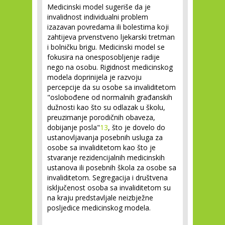
Medicinski model sugeriše da je
invalidnost individualni problem
izazavan povredama ili bolestima koji
zahtijeva prvenstveno ljekarski tretman
i bolničku brigu. Medicinski model se
fokusira na onesposobljenje radije
nego na osobu. Rigidnost medicinskog
modela doprinijela je razvoju
percepcije da su osobe sa invaliditetom
"oslobođene od normalnih građanskih
dužnosti kao što su odlazak u školu,
preuzimanje porodičnih obaveza,
dobijanje posla"
13
, što je dovelo do
ustanovljavanja posebnih usluga za
osobe sa invaliditetom kao što je
stvaranje rezidencijalnih medicinskih
ustanova ili posebnih škola za osobe sa
invaliditetom. Segregacija i društvena
isključenost osoba sa invaliditetom su
na kraju predstavljale neizbježne
posljedice medicinskog modela.