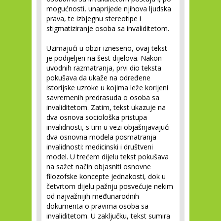
mogućnosti, unaprijede njihova ljudska
prava, te izbjegnu stereotipe i
stigmatiziranje osoba sa invaliditetom.
Uzimajući u obzir izneseno, ovaj tekst
je podijeljen na šest dijelova. Nakon
uvodnih razmatranja, prvi dio teksta
pokušava da ukaže na određene
istorijske uzroke u kojima leže korijeni
savremenih predrasuda o osoba sa
invaliditetom. Zatim, tekst ukazuje na
dva osnova sociološka pristupa
invalidnosti, s tim u vezi objašnjavajući
dva osnovna modela posmatranja
invalidnosti: medicinski i društveni
model. U trećem dijelu tekst pokušava
na sažet način objasniti osnovne
filozofske koncepte jednakosti, dok u
četvrtom dijelu pažnju posvećuje nekim
od najvažnijih međunarodnih
dokumenta o pravima osoba sa
invaliditetom. U zaključku, tekst sumira