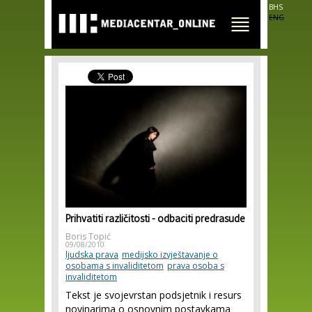
Skip to
BHS
main
ENG
content
Prihvatiti različitosti - odbaciti predrasude
Boris Topić
09/08/2010
ljudska prava
medijsko izvještavanje o
osobama s invaliditetom
prava osoba s
invaliditetom
Tekst je svojevrstan podsjetnik i resurs
novinarima o osnovnim postavkama