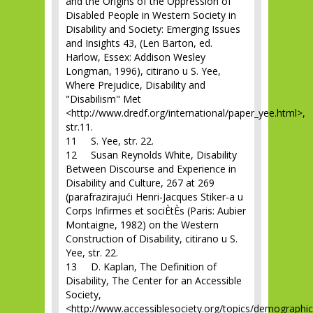
and the Origins of the Oppression of
Disabled People in Western Society in
Disability and Society: Emerging Issues
and Insights 43, (Len Barton, ed.
Harlow, Essex: Addison Wesley
Longman, 1996), citirano u S. Yee,
Where Prejudice, Disability and
"Disabilism" Met
<http://www.dredf.org/international/paper_yee.html>,
str.11.
11 S. Yee, str. 22.
12 Susan Reynolds White, Disability
Between Discourse and Experience in
Disability and Culture, 267 at 269
(parafrazirajući Henri-Jacques Stiker-a u
Corps Infirmes et sociÈtÈs (Paris: Aubier
Montaigne, 1982) on the Western
Construction of Disability, citirano u S.
Yee, str. 22.
13 D. Kaplan, The Definition of
Disability, The Center for an Accessible
Society,
<http://www.accessiblesociety.org/topics/demographic