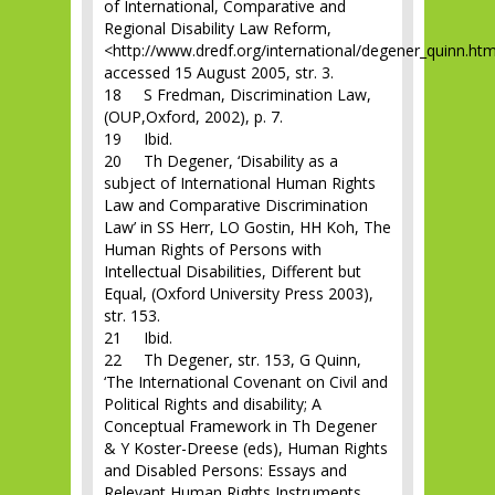
of International, Comparative and
Regional Disability Law Reform,
<http://www.dredf.org/international/degener_quinn.htm
accessed 15 August 2005, str. 3.
18 S Fredman, Discrimination Law,
(OUP,Oxford, 2002), p. 7.
19 Ibid.
20 Th Degener, ‘Disability as a
subject of International Human Rights
Law and Comparative Discrimination
Law’ in SS Herr, LO Gostin, HH Koh, The
Human Rights of Persons with
Intellectual Disabilities, Different but
Equal, (Oxford University Press 2003),
str. 153.
21 Ibid.
22 Th Degener, str. 153, G Quinn,
‘The International Covenant on Civil and
Political Rights and disability; A
Conceptual Framework in Th Degener
& Y Koster-Dreese (eds), Human Rights
and Disabled Persons: Essays and
Relevant Human Rights Instruments,