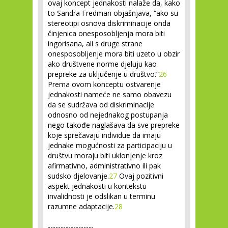
ovaj koncept jednakosti nalaže da, kako
to Sandra Fredman objašnjava, “ako su
stereotipi osnova diskriminacije onda
činjenica onesposobljenja mora biti
ingorisana, ali s druge strane
onesposobljenje mora biti uzeto u obzir
ako društvene norme djeluju kao
prepreke za uključenje u društvo.”
26
Prema ovom konceptu ostvarenje
jednakosti nameće ne samo obavezu
da se sudržava od diskriminacije
odnosno od nejednakog postupanja
nego takođe naglašava da sve prepreke
koje sprečavaju individue da imaju
jednake mogućnosti za participaciju u
društvu moraju biti uklonjenje kroz
afirmativno, administrativno ili pak
sudsko djelovanje.
27
Ovaj pozitivni
aspekt jednakosti u kontekstu
invalidnosti je odslikan u terminu
razumne adaptacije.
28
------------------