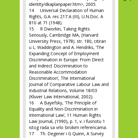
identity/dkaplanpaper.htm>, 2005.
14 Universal Declaration of Human
Rights, G.A. res 217 A (III), U.N.Doc. A
810 at 71 (1948).
15 R Dworkin, Taking Rights
Seriously, Cambridge MA, (Harvard
University Press, 1978). str. 180, citiran
u L. Waddington and A. Hendriks, ‘The
Expanding Concept of Employment
Discrimination in Eu­rope: From Direct
and Indirect Discrimination to
Reasonable Accommodation
Discrimination’, The International
Journal of Comparative Labour Law and
Industrial Relations, Volume 18/03
(Kluver Law International, 2002).
16 A Bayefsky, ‘The Principle of
Equality and Non-Discrimination in
International Law’, 11 Human Rights
Law Journal, (1990), p. 1, v. i fusnotu 1
istog rada sa vrlo širokim referencama.
17 Th. Degener i G Quinn, A Survey