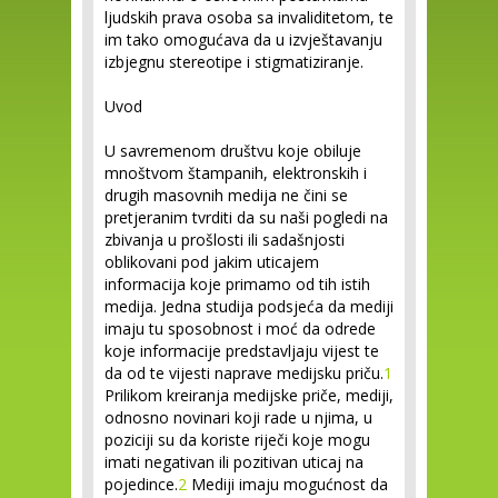
ljudskih prava osoba sa invaliditetom, te
im tako omogućava da u izvještavanju
izbjegnu stereotipe i stigmatiziranje.
Uvod
U savremenom društvu koje obiluje
mnoštvom štampanih, elektronskih i
drugih masovnih medija ne čini se
pretjeranim tvrditi da su naši pogledi na
zbivanja u prošlosti ili sadašnjosti
oblikovani pod jakim uticajem
informacija koje primamo od tih istih
medija. Jedna studija podsjeća da mediji
imaju tu sposobnost i moć da odrede
koje informacije predstavljaju vijest te
da od te vijesti naprave medijsku priču.
1
Prilikom kreiranja medijske priče, mediji,
odnosno novinari koji rade u njima, u
poziciji su da koriste riječi koje mogu
imati negativan ili pozitivan uticaj na
pojedince.
2
Mediji imaju mogućnost da