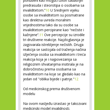
ponuđeni kao mogući izvori sadašnjih
predrasuda i steorotipa o osobama sa
invaliditetom.”
10
U Srednjem vijeku
osobe sa invaliditetom su posmatrane
kao direktna uvreda moralnim
vrijednostima tako da su osobe sa
invaliditetom percipirane kao “nečiste i
kažnjene”.
11
Ove percepcije su izrodile
tri društvene reakcije. Najzloglasnija je
zagovarala istrebljenje nečistih. Druga
reakcija se sastojala od traženja načina
izlječenja osoba sa invaliditetom i treća
reakcija koja je i najpovezanija sa
religioznim shvatanjima insitirala je na
dobročinstvu prema osobama sa
invaliditetom na koje se gledalo kao na
jedan od "oblika bijede i patnje."
12
Od medicinskog prema društvenom
modelu
Na ovom nasljeđu izrastao je takozvani
medicinski model invalidnosti.