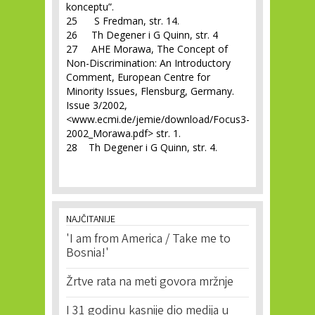
konceptu”.
25 S Fredman, str. 14.
26 Th Degener i G Quinn, str. 4
27 AHE Morawa, The Concept of
Non-Discrimination: An Introductory
Comment, European Centre for
Minority Issues, Flensburg, Germany.
Issue 3/2002,
<www.ecmi.de/jemie/download/Focus3-
2002_Morawa.pdf> str. 1.
28 Th Degener i G Quinn, str. 4.
NAJČITANIJE
'I am from America / Take me to
Bosnia!'
Žrtve rata na meti govora mržnje
I 31 godinu kasnije dio medija u