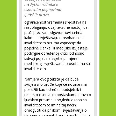
medijskih radnika o
osnovnim pojmovima
ljudskih prava.
ograničenost vremena i sredstava na
raspolaganju, ovaj tekst ne nastoji da
pruži precizan odgovor novinarima
kako da izvještavaju o osobama sa
invaliditetom niti ima aspiracije da
pojedine članke ili medijske izvještaje
podvrgne određenoj kritici odnosno
izdvoji pojedine svjetle primjere
medijskog izvještavanja o osobama sa
invaliditetom.
Namjera ovog teksta je da bude
svojevrsno oruđe koje će novinarima
poslužiti kao određen podsjetnik i
resurs o osnovnim postavkama prava o
ljudskim pravima u pogledu osoba sa
invaliditetom te im na taj način
omogućiti da prilikom izvještavanja o
osobama sa invaliditetom poštuju i, po