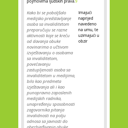
pojmovima ljudskih prava.
9
Kako bi se poboljšalo
Imajući
medijsko predstavljanje
naprijed
osoba sa invaliditetom
navedeno
preporučuju se razne
na umu, te
aktivnosti koje se kreću
uzimajući u
od davanja obuke
obzir
novinarima o učtivom
izvještavanju o osobama
sa invaliditetom,
povećavanju
zastupljenosti osoba sa
invaliditetom u medijima,
bilo kao predmeta
izještavanja ali i kao
punopravno zaposlenih
medijskih radnika,
unapređenju sposobnosti
zagovornika pitanja
invalidnosti na polju
odnosa sa javnosti do
obezbjeđivanja obuke