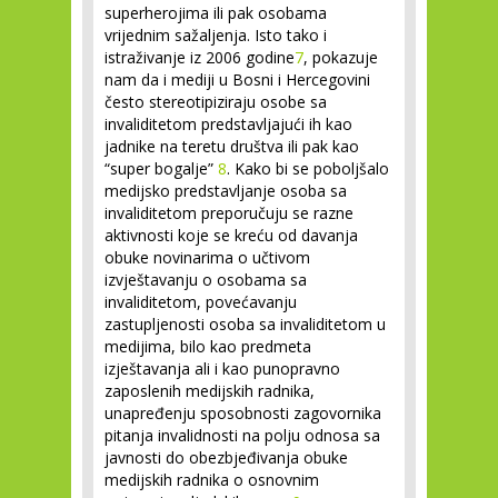
superherojima ili pak osobama
vrijednim sažaljenja. Isto tako i
istraživanje iz 2006 godine
7
, pokazuje
nam da i mediji u Bosni i Hercegovini
često stereotipiziraju osobe sa
invaliditetom predstavljajući ih kao
jadnike na teretu društva ili pak kao
“super bogalje”
8
. Kako bi se poboljšalo
medijsko predstavljanje osoba sa
invaliditetom preporučuju se razne
aktivnosti koje se kreću od davanja
obuke novinarima o učtivom
izvještavanju o osobama sa
invaliditetom, povećavanju
zastupljenosti osoba sa invaliditetom u
medijima, bilo kao predmeta
izještavanja ali i kao punopravno
zaposlenih medijskih radnika,
unapređenju sposobnosti zagovornika
pitanja invalidnosti na polju odnosa sa
javnosti do obezbjeđivanja obuke
medijskih radnika o osnovnim