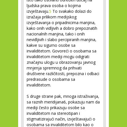
ljudska prava osoba o kojima
izvještavaju.
5
To svakako dolazi do
izražaja prilikom medijskog
izvještavanja o pripadnicima manjina,
kako onih vidljivih a dobro prepoznatih
nacionalnih manjina, tako i onih
nevidljivih i slabo percipiranih manjina,
kakve su sigurno osobe sa
invaliditetom. Govoreći o osobama sa
invaliditetom mediji mogu odigrati
značajnu ulogu u obrazovanju javnog
mnjenja spremnog da prihvati
društvene različitosti, prepozna i odbaci
predrasude o osobama sa
invaliditetom.
S druge strane pak, mnoga istraživanja,
sa raznih meridijana6, pokazuju nam da
mediji često prikazuju osobe sa
invaliditetom na stereotipan i
stigmatizirajući način, izvještavajući o
osobama sa invaliditetom bilo kao o