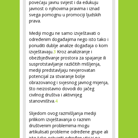
povećaju javnu svijest i da edukuju
javnost o njihovima pravima i iznad
svega pomognu u promociji ljudskih
prava.
Mediji mogu ne samo izvještavati o
određenim događajima nego isto tako i
ponuditi dublje analize događaja o kom
izvještavaju.
3
Kroz analiziranje i
obezbjeđivanje prostora za spajanje ili
susprotstavljanje različitih mišljenja,
mediji predstavljaju nevjerovatan
potencijal za stvaranje bolje
obrazovanog i svjesnog javnog mijenja,
što neizostavno dovodi do jačeg
civilnog društva i aktivnijeg
stanovništva.
4
Slijedom ovog razmišljanja mediji
prilikom izvještavanja o raznim
društvenim problemima mogu
artikulisati probleme određene grupe ali
isto tako ostvariti određen uticaj na