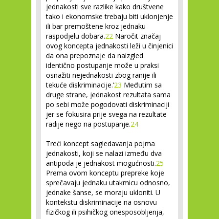
jednakosti sve razlike kako društvene
tako i ekonomske trebaju biti uklonjenje
ili bar premoštene kroz jednaku
raspodjelu dobara.
22
Naročit značaj
ovog koncepta jednakosti leži u činjenici
da ona prepoznaje da naizgled
identično postupanje može u praksi
osnažiti nejednakosti zbog ranije ili
tekuće diskriminacije.’
23
Međutim sa
druge strane, jednakost rezultata sama
po sebi može pogodovati diskriminaciji
jer se fokusira prije svega na rezultate
radije nego na postupanje.
24
Treći koncept sagledavanja pojma
jednakosti, koji se nalazi između dva
antipoda je
jednakost mogućnosti
.
25
Prema ovom konceptu prepreke koje
sprečavaju jednaku utakmicu odnosno,
jednake šanse, se moraju ukloniti. U
kontekstu diskriminacije na osnovu
fizičkog ili psihičkog onesposobljenja,